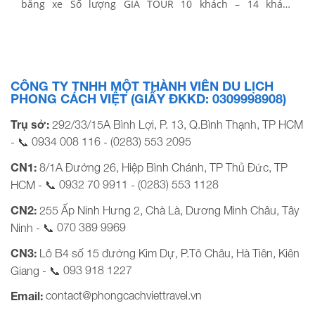
bằng xe Số lượng GIÁ TOUR 10 khách – 14 khách
950.000đ/khách 20 khách – 30 khách 850.000đ/khách 30
khách – 40 khách 750.000đ/khách *Giá bán có thể thay
đổi tùy theo […]
CÔNG TY TNHH MỘT THÀNH VIÊN DU LỊCH
PHONG CÁCH VIỆT (GIẤY ĐKKD: 0309998908)
Trụ sở:
292/33/15A Bình Lợi, P. 13, Q.Bình Thạnh, TP HCM
0934 008 116
(0283) 553 2095
- 📞
-
CN1:
8/1A Đường 26, Hiệp Bình Chánh, TP Thủ Đức, TP
0932 70 9911
(0283) 553 1128
HCM - 📞
-
CN2:
255 Ấp Ninh Hưng 2, Chà Là, Dương Minh Châu, Tây
070 389 9969
Ninh - 📞
CN3:
Lô B4 số 15 đường Kim Dự, P.Tô Châu, Hà Tiên, Kiên
093 918 1227
Giang - 📞
contact@phongcachviettravel.vn
Email: