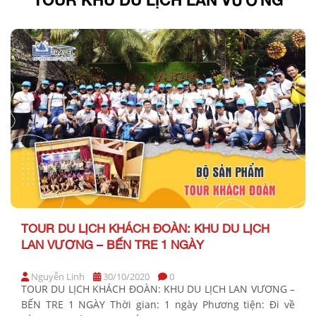
TOUR DU LỊCH KHÁCH ĐOÀN: KHU DU LỊCH
LAN VƯƠNG – BẾN TRE 1 NGÀY
Nguyễn Linh
30/10/2020
0
TOUR DU LỊCH KHÁCH ĐOÀN: KHU DU LỊCH LAN VƯƠNG –
BẾN TRE 1 NGÀY Thời gian: 1 ngày Phương tiện: Đi về