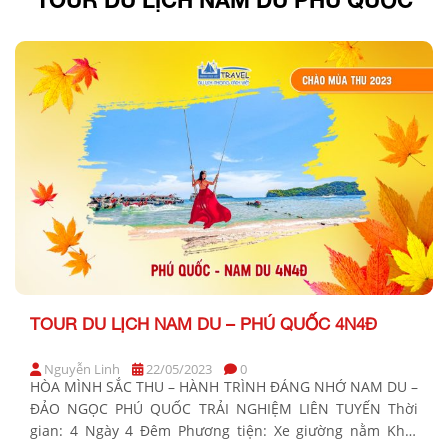
TOUR DU LỊCH NAM DU – PHÚ QUỐC 4N4Đ
Nguyễn Linh
22/05/2023
0
HÒA MÌNH SẮC THU – HÀNH TRÌNH ĐÁNG NHỚ NAM DU –
ĐẢO NGỌC PHÚ QUỐC TRẢI NGHIỆM LIÊN TUYẾN Thời
gian: 4 Ngày 4 Đêm Phương tiện: Xe giường nằm Khởi