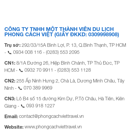
hành: Tối thứ 4 hàng tuần Bảng Giá Tour Khởi Hành Từ
TP Hồ Chí Minh Khách hàng Giá tour cơ bản (VND/khách)
[…]
CÔNG TY TNHH MỘT THÀNH VIÊN DU LỊCH
PHONG CÁCH VIỆT (GIẤY ĐKKD: 0309998908)
Trụ sở:
292/33/15A Bình Lợi, P. 13, Q.Bình Thạnh, TP HCM
0934 008 116
(0283) 553 2095
- 📞
-
CN1:
8/1A Đường 26, Hiệp Bình Chánh, TP Thủ Đức, TP
0932 70 9911
(0283) 553 1128
HCM - 📞
-
CN2:
255 Ấp Ninh Hưng 2, Chà Là, Dương Minh Châu, Tây
070 389 9969
Ninh - 📞
CN3:
Lô B4 số 15 đường Kim Dự, P.Tô Châu, Hà Tiên, Kiên
093 918 1227
Giang - 📞
contact@phongcachviettravel.vn
Email:
www.phongcachviettravel.vn
Website: