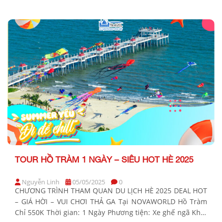
hành: Sáng chủ nhật hàng tuần BẢNG GIÁ TOUR KHỞI
HÀNH TẠI TP.HCM KHÁCH HÀNG GIÁ TOUR CƠ BẢN
(VND/khách) Người lớn […]
TOUR HỒ TRÀM 1 NGÀY – SIÊU HOT HÈ 2025
Nguyễn Linh
05/05/2025
0
CHƯƠNG TRÌNH THAM QUAN DU LỊCH HÈ 2025 DEAL HOT
– GIÁ HỜI – VUI CHƠI THẢ GA Tại NOVAWORLD Hồ Tràm
Chỉ 550K Thời gian: 1 Ngày Phương tiện: Xe ghế ngã Khởi