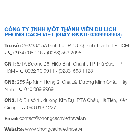
hành: Sáng chủ nhật hàng tuần BẢNG GIÁ TOUR KHỞI
HÀNH TẠI TP.HCM KHÁCH HÀNG GIÁ TOUR CƠ BẢN
(VND/khách) Người […]
CÔNG TY TNHH MỘT THÀNH VIÊN DU LỊCH
PHONG CÁCH VIỆT (GIẤY ĐKKD: 0309998908)
Trụ sở:
292/33/15A Bình Lợi, P. 13, Q.Bình Thạnh, TP HCM
0934 008 116
(0283) 553 2095
- 📞
-
CN1:
8/1A Đường 26, Hiệp Bình Chánh, TP Thủ Đức, TP
0932 70 9911
(0283) 553 1128
HCM - 📞
-
CN2:
255 Ấp Ninh Hưng 2, Chà Là, Dương Minh Châu, Tây
070 389 9969
Ninh - 📞
CN3:
Lô B4 số 15 đường Kim Dự, P.Tô Châu, Hà Tiên, Kiên
093 918 1227
Giang - 📞
contact@phongcachviettravel.vn
Email:
www.phongcachviettravel.vn
Website: