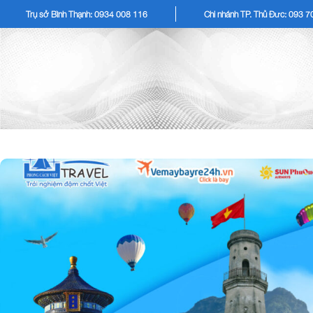
Trụ sở Bình Thạnh: 0934 008 116
Chi nhánh TP. Thủ Đức: 093 
TOUR KHÁCH LẺ
TOU