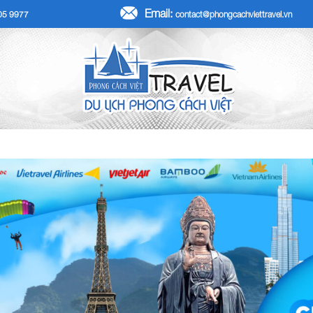
Email:
705 9977
contact@phongcachviettravel.vn
R TẾT DƯƠNG LỊCH 2026
TOUR KHÁCH ĐOÀN