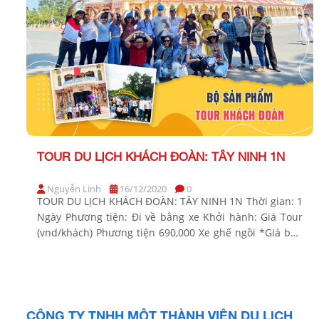
TOUR DU LỊCH KHÁCH ĐOÀN: TÂY NINH 1N
Nguyễn Linh
16/12/2020
0
TOUR DU LỊCH KHÁCH ĐOÀN: TÂY NINH 1N Thời gian: 1
Ngày Phương tiện: Đi về bằng xe Khởi hành: Giá Tour
(vnd/khách) Phương tiện 690,000 Xe ghế ngồi *Giá bán
có thể thay đổi tùy theo tình hình thực tế và tính chất
đoàn BUỔI SÁNG: TP HỒ CHÍ MINH – TÂY NINH (Ăn: […]
CÔNG TY TNHH MỘT THÀNH VIÊN DU LỊCH