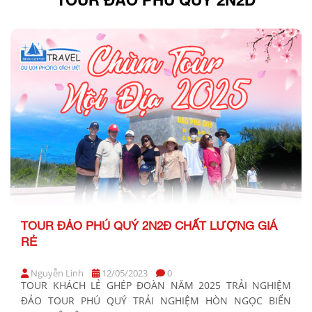
TOUR ĐẢO PHÚ QUÝ 2N2Đ CHẤT LƯỢNG GIÁ
RẺ
Nguyễn Linh
12/05/2023
0
TOUR KHÁCH LẺ GHÉP ĐOÀN NĂM 2025 TRẢI NGHIỆM
ĐẢO TOUR PHÚ QUÝ TRẢI NGHIỆM HÒN NGỌC BIỂN