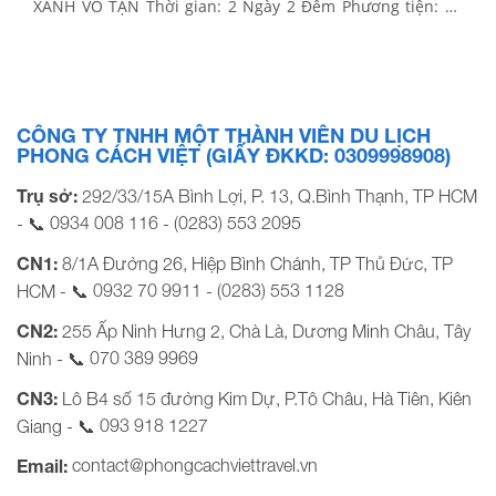
XANH VÔ TẬN Thời gian: 2 Ngày 2 Đêm Phương tiện: Xe
ghế ngã, tàu cao tốc, xe máy Khởi hành: Tối thứ 6 hàng
tuần BẢNG GIÁ TOUR KHỞI HÀNH TỪ TP.HCM KHÁCH
HÀNG GIÁ TOUR […]
CÔNG TY TNHH MỘT THÀNH VIÊN DU LỊCH
PHONG CÁCH VIỆT (GIẤY ĐKKD: 0309998908)
Trụ sở:
292/33/15A Bình Lợi, P. 13, Q.Bình Thạnh, TP HCM
0934 008 116
(0283) 553 2095
- 📞
-
CN1:
8/1A Đường 26, Hiệp Bình Chánh, TP Thủ Đức, TP
0932 70 9911
(0283) 553 1128
HCM - 📞
-
CN2:
255 Ấp Ninh Hưng 2, Chà Là, Dương Minh Châu, Tây
070 389 9969
Ninh - 📞
CN3:
Lô B4 số 15 đường Kim Dự, P.Tô Châu, Hà Tiên, Kiên
093 918 1227
Giang - 📞
contact@phongcachviettravel.vn
Email: