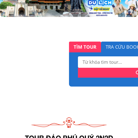
TÌM TOUR
TRA CỨU BOO
Tìm
kiếm:
TOUR ĐẢO PHÚ QUÝ 2N2D