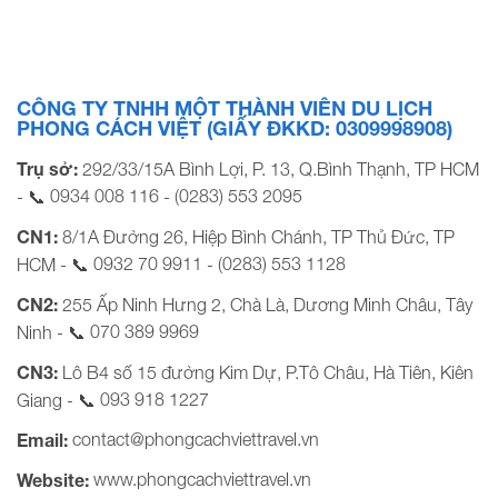
tiện: Xe giường nằm, ca nô/ tàu gỗ Khởi hành: Tối thứ 6
hàng tuần BẢNG GIÁ TOUR KHỞI HÀNH TỪ THÀNH PHỐ
HỒ CHÍ […]
CÔNG TY TNHH MỘT THÀNH VIÊN DU LỊCH
PHONG CÁCH VIỆT (GIẤY ĐKKD: 0309998908)
Trụ sở:
292/33/15A Bình Lợi, P. 13, Q.Bình Thạnh, TP HCM
0934 008 116
(0283) 553 2095
- 📞
-
CN1:
8/1A Đường 26, Hiệp Bình Chánh, TP Thủ Đức, TP
0932 70 9911
(0283) 553 1128
HCM - 📞
-
CN2:
255 Ấp Ninh Hưng 2, Chà Là, Dương Minh Châu, Tây
070 389 9969
Ninh - 📞
CN3:
Lô B4 số 15 đường Kim Dự, P.Tô Châu, Hà Tiên, Kiên
093 918 1227
Giang - 📞
contact@phongcachviettravel.vn
Email:
www.phongcachviettravel.vn
Website: