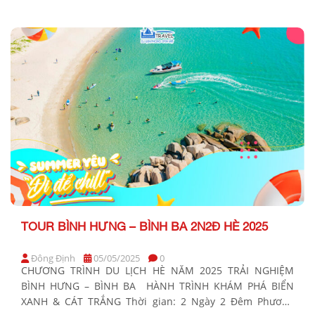
gian: 2 Ngày 2 Đêm Phương tiện: Xe giường nằm, ca nô/
tàu gỗ Khởi hành: Tối thứ 6 hàng tuần BẢNG GIÁ […]
TOUR BÌNH HƯNG – BÌNH BA 2N2Đ HÈ 2025
Đông Định
05/05/2025
0
CHƯƠNG TRÌNH DU LỊCH HÈ NĂM 2025 TRẢI NGHIỆM
BÌNH HƯNG – BÌNH BA HÀNH TRÌNH KHÁM PHÁ BIỂN
XANH & CÁT TRẮNG Thời gian: 2 Ngày 2 Đêm Phương