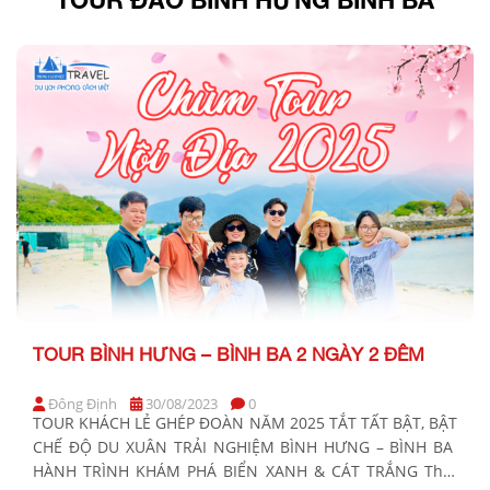
TOUR BÌNH HƯNG – BÌNH BA 2 NGÀY 2 ĐÊM
Đông Định
30/08/2023
0
TOUR KHÁCH LẺ GHÉP ĐOÀN NĂM 2025 TẮT TẤT BẬT, BẬT
CHẾ ĐỘ DU XUÂN TRẢI NGHIỆM BÌNH HƯNG – BÌNH BA
HÀNH TRÌNH KHÁM PHÁ BIỂN XANH & CÁT TRẮNG Thời