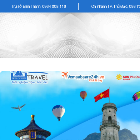
Trụ sở Bình Thạnh: 0934 008 116
Chi nhánh TP. Thủ Đức: 093 
TOUR KHÁCH LẺ
TOU