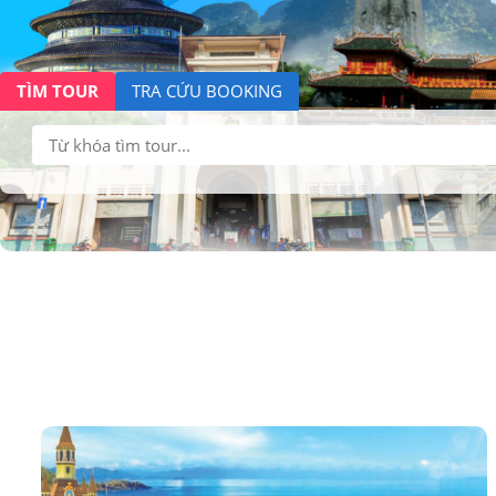
TÌM TOUR
TRA CỨU BOOKING
Tìm
kiếm: