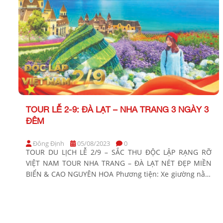
TOUR LỄ 2-9: ĐÀ LẠT – NHA TRANG 3 NGÀY 3
ĐÊM
Đông Định
05/08/2023
0
TOUR DU LỊCH LỄ 2/9 – SẮC THU ĐỘC LẬP RẠNG RỠ
VIỆT NAM TOUR NHA TRANG – ĐÀ LẠT NÉT ĐẸP MIỀN
BIỂN & CAO NGUYÊN HOA Phương tiện: Xe giường nằm
Khởi hành: Tối 29,30/8 BẢNG GIÁ TOUR KHỞI HÀNH TỪ
THÀNH PHỐ HỒ CHÍ MINH KHÁCH HÀNG GIÁ TOUR CƠ
BẢN (VND/khách) […]