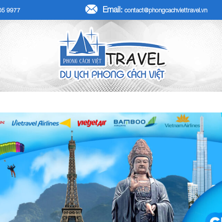
Email:
705 9977
contact@phongcachviettravel.vn
R TẾT DƯƠNG LỊCH 2026
TOUR KHÁCH ĐOÀN