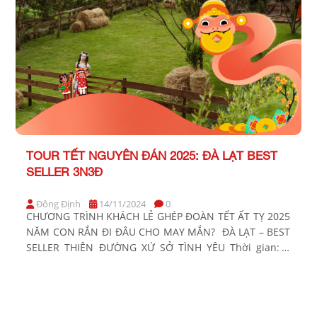
TOUR TẾT NGUYÊN ĐÁN 2025: ĐÀ LẠT BEST
SELLER 3N3Đ
Đông Định
14/11/2024
0
CHƯƠNG TRÌNH KHÁCH LẺ GHÉP ĐOÀN TẾT ẤT TỴ 2025
NĂM CON RẮN ĐI ĐÂU CHO MAY MẮN? ĐÀ LẠT – BEST
SELLER THIÊN ĐƯỜNG XỨ SỞ TÌNH YÊU Thời gian: 3
Ngày 3 đêm Phương tiện: Xe ghế ngã/ Xe giường nằm
Khởi hành Tết Âm Lịch 2025: Tối Mùng 1, 2, 3, 4, […]