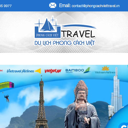
Email:
705 9977
contact@phongcachviettravel.vn
R TẾT DƯƠNG LỊCH 2026
TOUR KHÁCH ĐOÀN