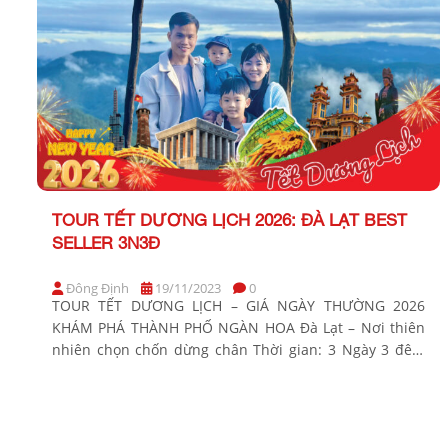
TOUR TẾT DƯƠNG LỊCH 2026: ĐÀ LẠT BEST
SELLER 3N3Đ
Đông Định
19/11/2023
0
TOUR TẾT DƯƠNG LỊCH – GIÁ NGÀY THƯỜNG 2026
KHÁM PHÁ THÀNH PHỐ NGÀN HOA Đà Lạt – Nơi thiên
nhiên chọn chốn dừng chân Thời gian: 3 Ngày 3 đêm
Phương tiện: Xe giường nằm Khởi hành Tết dương lịch
2026: Tối 30/12 & 31/12 BẢNG GIÁ TOUR KHỞI HÀNH TỪ
TP.HCM KHÁCH HÀNG […]