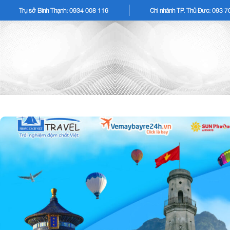
Trụ sở Bình Thạnh: 0934 008 116
Chi nhánh TP. Thủ Đức: 093 
TOUR KHÁCH LẺ
TOU