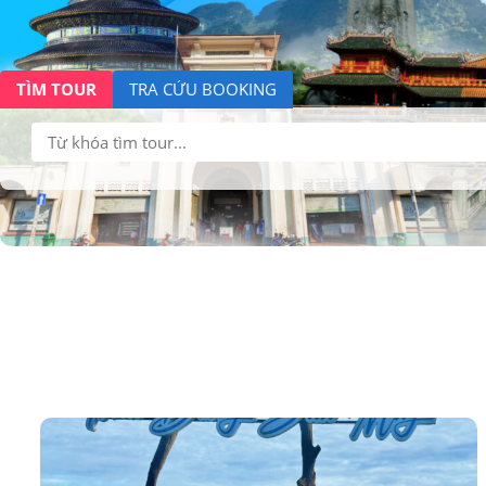
TÌM TOUR
TRA CỨU BOOKING
Tìm
kiếm: