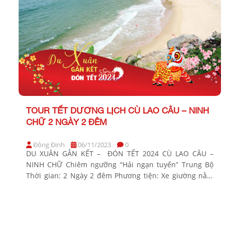
TOUR TẾT DƯƠNG LỊCH CÙ LAO CÂU – NINH
CHỮ 2 NGÀY 2 ĐÊM
Đông Định
06/11/2023
0
DU XUÂN GẮN KẾT – ĐÓN TẾT 2024 CÙ LAO CÂU –
NINH CHỮ Chiêm ngưỡng “Hải ngạn tuyến” Trung Bộ
Thời gian: 2 Ngày 2 đêm Phương tiện: Xe giường nằm
Khởi hành: Tối thứ 6 hàng tuần Tết dương lịch: 30/12
Bảng giá Tour khởi hành từ TP Hồ Chí Minh Người lớn
[…]