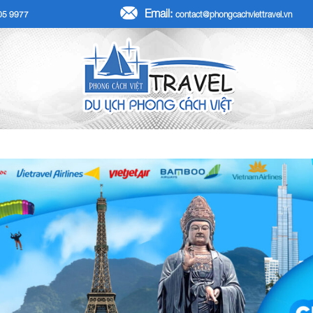
Email:
705 9977
contact@phongcachviettravel.vn
R TẾT DƯƠNG LỊCH 2026
TOUR KHÁCH ĐOÀN