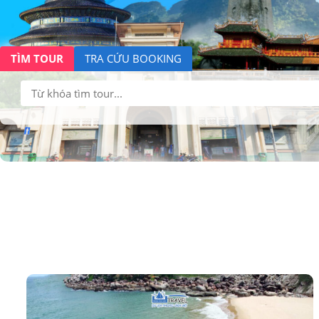
TÌM TOUR
TRA CỨU BOOKING
Tìm
kiếm: