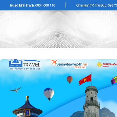
Trụ sở Bình Thạnh: 0934 008 116
Chi nhánh TP. Thủ Đức: 093 
TOUR KHÁCH LẺ
TOU