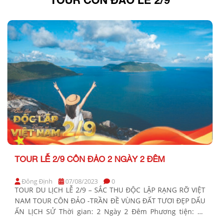
TOUR LỄ 2/9 CÔN ĐẢO 2 NGÀY 2 ĐÊM
Đông Định
07/08/2023
0
TOUR DU LỊCH LỄ 2/9 – SẮC THU ĐỘC LẬP RẠNG RỠ VIỆT
NAM TOUR CÔN ĐẢO -TRẦN ĐỀ VÙNG ĐẤT TƯƠI ĐẸP DẤU
ẤN LỊCH SỬ Thời gian: 2 Ngày 2 Đêm Phương tiện: Xe