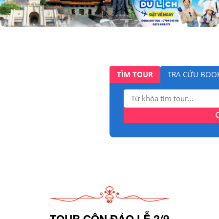
TÌM TOUR
TRA CỨU BOO
Tìm
kiếm:
TOUR CÔN ĐẢO LỄ 2/9