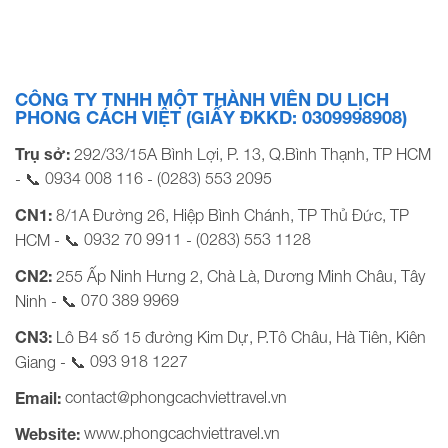
giường nằm, tàu cao tốc Khởi hành: Tối 30/8,31/8/2025
BẢNG GIÁ TOUR KHỞI HÀNH TỪ TP HỒ CHÍ MINH […]
CÔNG TY TNHH MỘT THÀNH VIÊN DU LỊCH
PHONG CÁCH VIỆT (GIẤY ĐKKD: 0309998908)
Trụ sở:
292/33/15A Bình Lợi, P. 13, Q.Bình Thạnh, TP HCM
0934 008 116
(0283) 553 2095
- 📞
-
CN1:
8/1A Đường 26, Hiệp Bình Chánh, TP Thủ Đức, TP
0932 70 9911
(0283) 553 1128
HCM - 📞
-
CN2:
255 Ấp Ninh Hưng 2, Chà Là, Dương Minh Châu, Tây
070 389 9969
Ninh - 📞
CN3:
Lô B4 số 15 đường Kim Dự, P.Tô Châu, Hà Tiên, Kiên
093 918 1227
Giang - 📞
contact@phongcachviettravel.vn
Email:
www.phongcachviettravel.vn
Website: