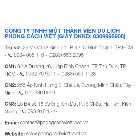
14, 28/09, 12/10 NGÀY 1: TP.HCM – BANDAR SERI BEGAWA
(Ăn nhẹ trên máy bay, Tối) Quý khách tập trung tại sân
bay Tân […]
CÔNG TY TNHH MỘT THÀNH VIÊN DU LỊCH
PHONG CÁCH VIỆT (GIẤY ĐKKD: 0309998908)
Trụ sở:
292/33/15A Bình Lợi, P. 13, Q.Bình Thạnh, TP HCM
0934 008 116
(0283) 553 2095
- 📞
-
CN1:
8/1A Đường 26, Hiệp Bình Chánh, TP Thủ Đức, TP
0932 70 9911
(0283) 553 1128
HCM - 📞
-
CN2:
255 Ấp Ninh Hưng 2, Chà Là, Dương Minh Châu, Tây
070 389 9969
Ninh - 📞
CN3:
Lô B4 số 15 đường Kim Dự, P.Tô Châu, Hà Tiên, Kiên
093 918 1227
Giang - 📞
contact@phongcachviettravel.vn
Email:
www.phongcachviettravel.vn
Website: