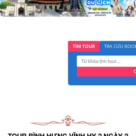
TÌM TOUR
TRA CỨU BOO
Tìm
kiếm:
TOUR BÌNH HƯNG VĨNH HY 2 NGÀY 2