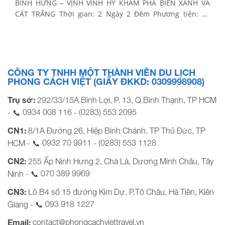
BÌNH HƯNG – VỊNH VĨNH HY KHÁM PHÁ BIỂN XANH VÀ
CÁT TRẮNG Thời gian: 2 Ngày 2 Đêm Phương tiện: Xe
giường nằm, cano Khởi hành Tết Dương Lịch 2026: Tối 30,
31/12/2025 BẢNG GIÁ TOUR KHỞI HÀNH TẠI TP.HCM
KHÁCH HÀNG GIÁ TOUR […]
CÔNG TY TNHH MỘT THÀNH VIÊN DU LỊCH
PHONG CÁCH VIỆT (GIẤY ĐKKD: 0309998908)
Trụ sở:
292/33/15A Bình Lợi, P. 13, Q.Bình Thạnh, TP HCM
0934 008 116
(0283) 553 2095
- 📞
-
CN1:
8/1A Đường 26, Hiệp Bình Chánh, TP Thủ Đức, TP
0932 70 9911
(0283) 553 1128
HCM - 📞
-
CN2:
255 Ấp Ninh Hưng 2, Chà Là, Dương Minh Châu, Tây
070 389 9969
Ninh - 📞
CN3:
Lô B4 số 15 đường Kim Dự, P.Tô Châu, Hà Tiên, Kiên
093 918 1227
Giang - 📞
contact@phongcachviettravel.vn
Email: