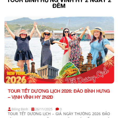
ĐÊM
TOUR TẾT DƯƠNG LỊCH 2026: ĐẢO BÌNH HƯNG
– VỊNH VĨNH HY 2N2Đ
Đông Định
26/11/2025
0
TOUR TẾT DƯƠNG LỊCH – GIÁ NGÀY THƯỜNG 2026 ĐẢO