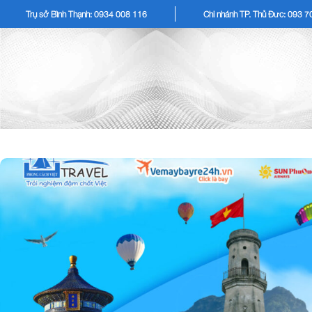
Trụ sở Bình Thạnh: 0934 008 116
Chi nhánh TP. Thủ Đức: 093 
TOUR KHÁCH LẺ
TOU