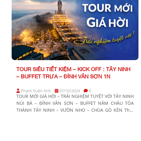
TOUR SIÊU TIẾT KIỆM – KICK OFF : TÂY NINH
– BUFFET TRƯA – ĐỈNH VÂN SƠN 1N
Phạm Xuân Anh
07/10/2024
0
TOUR MỚI GIÁ HỜI – TRẢI NGHIỆM TUYỆT VỜI TÂY NINH
NÚI BÀ – ĐỈNH VÂN SƠN – BUFFET NĂM CHÂU TÒA
THÁNH TÂY NINH – VƯỜN NHO – CHÙA GÒ KÉN Thời
gian: 1 Ngày Phương tiện: Xe ghế ngồi Khởi hành:
Sáng thứ 7 và chủ nhật hàng tuần Tây Ninh, một địa
[…]