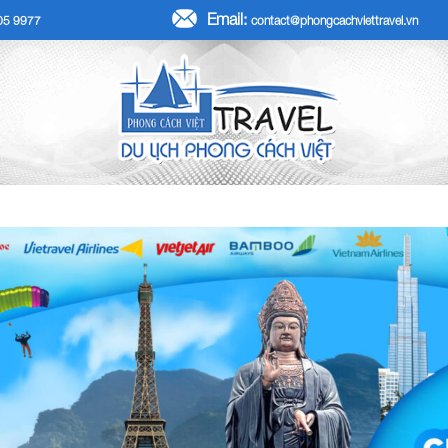
Email:
705 9977
contact@phongcachviettravel.vn
R TẾT DƯƠNG LỊCH 2026
TOUR KHÁCH ĐOÀN