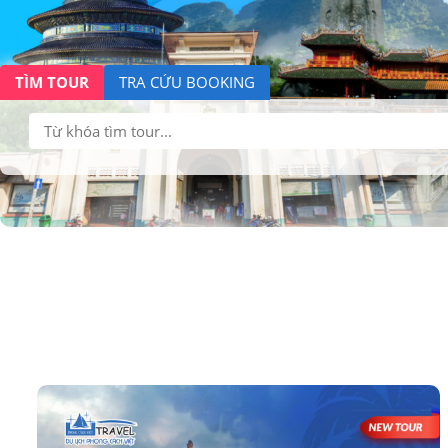
TÌM TOUR
TRA CỨU BOOKING
Tìm
kiếm: