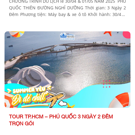
CHƯƠNG TRÌNH DU LỊCH lễ 30/04 & 01/05 NĂM 2025 PHÚ
QUỐC THIÊN ĐƯỜNG NGHỈ DƯỠNG Thời gian: 3 Ngày 2
Đêm Phương tiện: Máy bay & xe ô tô Khởi hành: 30/4 &
01/05 VJ325 HCM-PHU QUỐC khởi hành 09h30 02/05 &
03/05 VJ328 PHU QUỐC – HCM khởi hành 14h10 BẢNG GIÁ
TOUR […]
TOUR TP.HCM – PHÚ QUỐC 3 NGÀY 2 ĐÊM
TRỌN GÓI