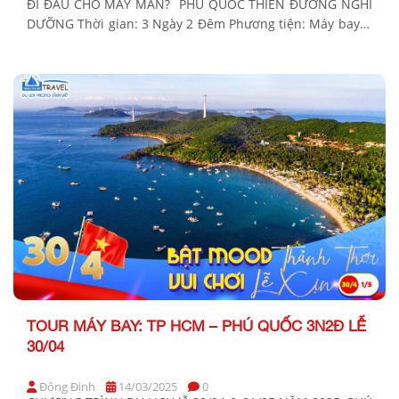
ĐI ĐÂU CHO MAY MẮN? PHÚ QUỐC THIÊN ĐƯỜNG NGHỈ
DƯỠNG Thời gian: 3 Ngày 2 Đêm Phương tiện: Máy bay &
xe ô tô Khởi hành Tết Nguyên Đán 2025: Mùng 2,3 Tết
(30,31/01/2025 DL) BẢNG GIÁ TOUR KHỞI HÀNH TỪ
THÀNH PHỐ HỒ […]
TOUR MÁY BAY: TP HCM – PHÚ QUỐC 3N2Đ LỄ
30/04
Đông Định
14/03/2025
0