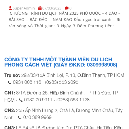
Super Admin
07/03/2023
0
CHƯƠNG TRÌNH DU LỊCH NĂM 2025 PHÚ QUỐC – 4 ĐẢO –
BÃI SAO – BẮC ĐẢO – NAM ĐẢO Đảo ngọc trời xanh – Rì
rào sóng vỗ Thời gian: 3 Ngày 3 Đêm Phương tiện: Xe
giường nằm, tàu cao tốc, cano Khởi hành: Tối thứ 5 hàng
tuần BẢNG GIÁ TOUR KHỞI […]
CÔNG TY TNHH MỘT THÀNH VIÊN DU LỊCH
PHONG CÁCH VIỆT (GIẤY ĐKKD: 0309998908)
Trụ sở:
292/33/15A Bình Lợi, P. 13, Q.Bình Thạnh, TP HCM
0934 008 116
(0283) 553 2095
- 📞
-
CN1:
8/1A Đường 26, Hiệp Bình Chánh, TP Thủ Đức, TP
0932 70 9911
(0283) 553 1128
HCM - 📞
-
CN2:
255 Ấp Ninh Hưng 2, Chà Là, Dương Minh Châu, Tây
070 389 9969
Ninh - 📞
CN3:
Lô B4 số 15 đường Kim Dự, P.Tô Châu, Hà Tiên, Kiên