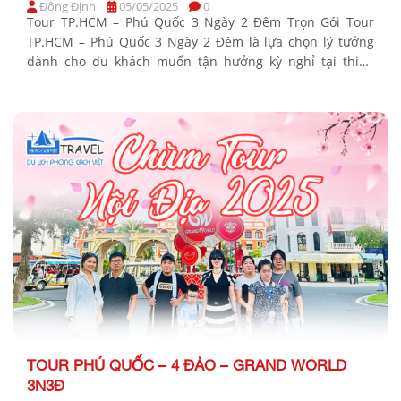
Đông Định
05/05/2025
0
Tour TP.HCM – Phú Quốc 3 Ngày 2 Đêm Trọn Gói Tour
TP.HCM – Phú Quốc 3 Ngày 2 Đêm là lựa chọn lý tưởng
dành cho du khách muốn tận hưởng kỳ nghỉ tại thiên
đường biển đảo nổi tiếng nhất Việt Nam. Hành trình đưa
du khách khám phá vẻ đẹp nguyên sơ […]
TOUR PHÚ QUỐC – 4 ĐẢO – GRAND WORLD
3N3Đ