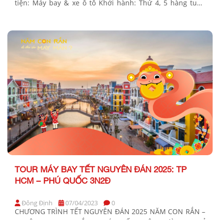
tiện: Máy bay & xe ô tô Khởi hành: Thứ 4, 5 hàng tuần
BẢNG GIÁ TOUR KHỞI HÀNH TỪ THÀNH PHỐ HỒ CHÍ
MINH GIÁ TOUR TRỌN GÓI 3N2D (vnđ) Ngày khởi hành
10 tuổi […]
TOUR MÁY BAY TẾT NGUYÊN ĐÁN 2025: TP
HCM – PHÚ QUỐC 3N2Đ
Đông Định
07/04/2023
0
CHƯƠNG TRÌNH TẾT NGUYÊN ĐÁN 2025 NĂM CON RẮN –