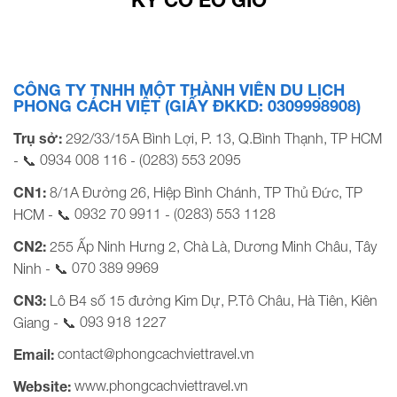
CÔNG TY TNHH MỘT THÀNH VIÊN DU LỊCH
PHONG CÁCH VIỆT (GIẤY ĐKKD: 0309998908)
Trụ sở:
292/33/15A Bình Lợi, P. 13, Q.Bình Thạnh, TP HCM
0934 008 116
(0283) 553 2095
- 📞
-
CN1:
8/1A Đường 26, Hiệp Bình Chánh, TP Thủ Đức, TP
0932 70 9911
(0283) 553 1128
HCM - 📞
-
CN2:
255 Ấp Ninh Hưng 2, Chà Là, Dương Minh Châu, Tây
070 389 9969
Ninh - 📞
CN3:
Lô B4 số 15 đường Kim Dự, P.Tô Châu, Hà Tiên, Kiên
093 918 1227
Giang - 📞
contact@phongcachviettravel.vn
Email:
www.phongcachviettravel.vn
Website: