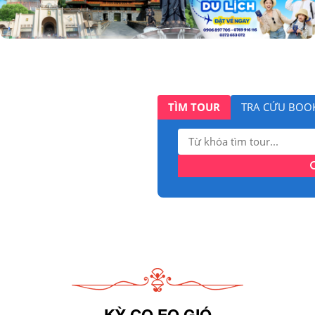
TÌM TOUR
TRA CỨU BOO
Tìm
kiếm:
KỲ CO EO GIÓ