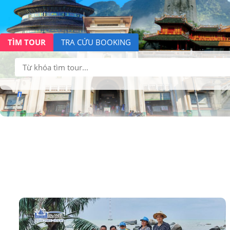
TÌM TOUR
TRA CỨU BOOKING
Tìm
kiếm: