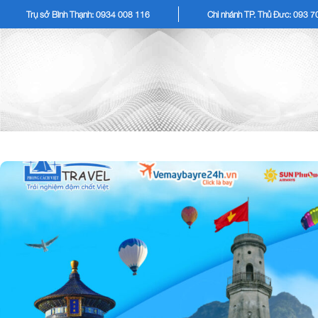
Trụ sở Bình Thạnh: 0934 008 116
Chi nhánh TP. Thủ Đức: 093 
TOUR KHÁCH LẺ
TOU