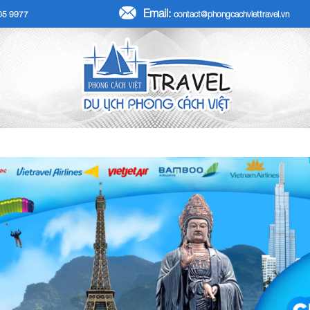
Email:
705 9977
contact@phongcachviettravel.vn
R TẾT DƯƠNG LỊCH 2026
TOUR KHÁCH ĐOÀN