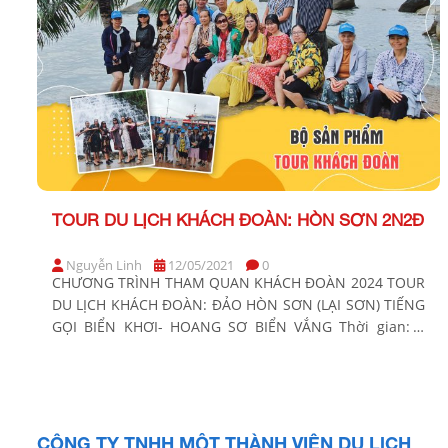
TOUR DU LỊCH KHÁCH ĐOÀN: HÒN SƠN 2N2Đ
Nguyễn Linh
12/05/2021
0
CHƯƠNG TRÌNH THAM QUAN KHÁCH ĐOÀN 2024 TOUR
DU LỊCH KHÁCH ĐOÀN: ĐẢO HÒN SƠN (LẠI SƠN) TIẾNG
GỌI BIỂN KHƠI- HOANG SƠ BIỂN VẮNG Thời gian: 2
ngày 2 đêm Phương tiện: Xe giường nằm, tàu cao tốc,
xe máy Khởi hành: BẢNG GIÁ TOUR KHÁCH HÀNG GIÁ
TOUR CƠ BẢN (VND/khách) Nhà nghỉ […]
CÔNG TY TNHH MỘT THÀNH VIÊN DU LỊCH