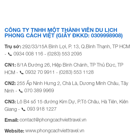
29 chỗ 23 – 35 pax 45 chỗ Thời gian và giá tour
Campuchia Ngày khởi hành Người lớn (trên […]
CÔNG TY TNHH MỘT THÀNH VIÊN DU LỊCH
PHONG CÁCH VIỆT (GIẤY ĐKKD: 0309998908)
Trụ sở:
292/33/15A Bình Lợi, P. 13, Q.Bình Thạnh, TP HCM
0934 008 116
(0283) 553 2095
- 📞
-
CN1:
8/1A Đường 26, Hiệp Bình Chánh, TP Thủ Đức, TP
0932 70 9911
(0283) 553 1128
HCM - 📞
-
CN2:
255 Ấp Ninh Hưng 2, Chà Là, Dương Minh Châu, Tây
070 389 9969
Ninh - 📞
CN3:
Lô B4 số 15 đường Kim Dự, P.Tô Châu, Hà Tiên, Kiên
093 918 1227
Giang - 📞
contact@phongcachviettravel.vn
Email:
www.phongcachviettravel.vn
Website: