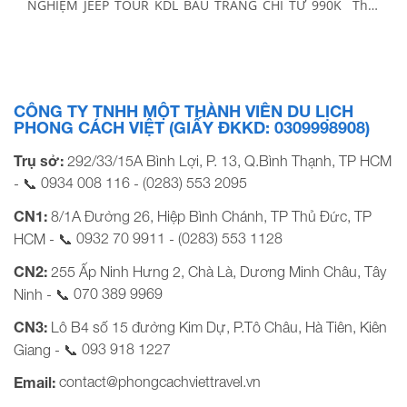
NGHIỆM JEEP TOUR KDL BÀU TRẮNG CHỈ TỪ 990K Thời
gian: 2 Ngày 2 Đêm Phương tiện: Xe giường nằm Khởi
hành: Tối thứ 6 hàng tuần BẢNG GIÁ TOUR KHỞI HÀNH
[…]
CÔNG TY TNHH MỘT THÀNH VIÊN DU LỊCH
PHONG CÁCH VIỆT (GIẤY ĐKKD: 0309998908)
Trụ sở:
292/33/15A Bình Lợi, P. 13, Q.Bình Thạnh, TP HCM
0934 008 116
(0283) 553 2095
- 📞
-
CN1:
8/1A Đường 26, Hiệp Bình Chánh, TP Thủ Đức, TP
0932 70 9911
(0283) 553 1128
HCM - 📞
-
CN2:
255 Ấp Ninh Hưng 2, Chà Là, Dương Minh Châu, Tây
070 389 9969
Ninh - 📞
CN3:
Lô B4 số 15 đường Kim Dự, P.Tô Châu, Hà Tiên, Kiên
093 918 1227
Giang - 📞
contact@phongcachviettravel.vn
Email: