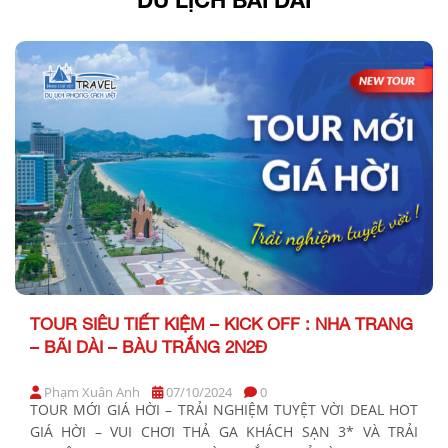
TOUR SIÊU TIẾT KIỆM – KICK OFF : NHA TRANG
– BÃI DÀI – BÀU TRẮNG 2N2Đ
Phạm Xuân Anh
07/10/2024
0
TOUR MỚI GIÁ HỜI – TRẢI NGHIỆM TUYỆT VỜI DEAL HOT
GIÁ HỜI – VUI CHƠI THẢ GA KHÁCH SẠN 3* VÀ TRẢI