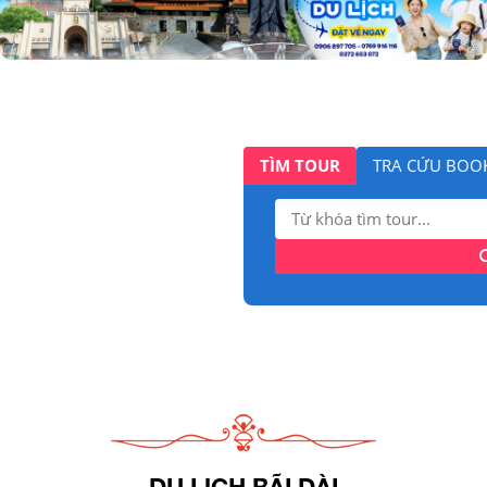
TÌM TOUR
TRA CỨU BOO
Tìm
kiếm:
DU LỊCH BÃI DÀI