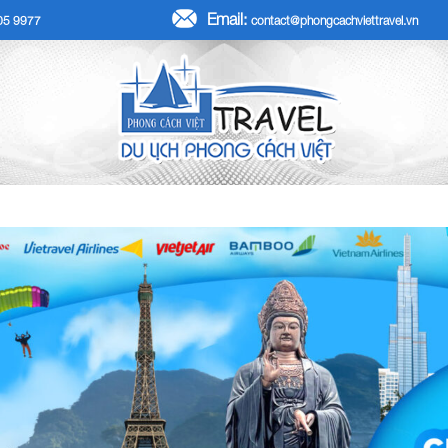
Email:
705 9977
contact@phongcachviettravel.vn
R TẾT DƯƠNG LỊCH 2026
TOUR KHÁCH ĐOÀN