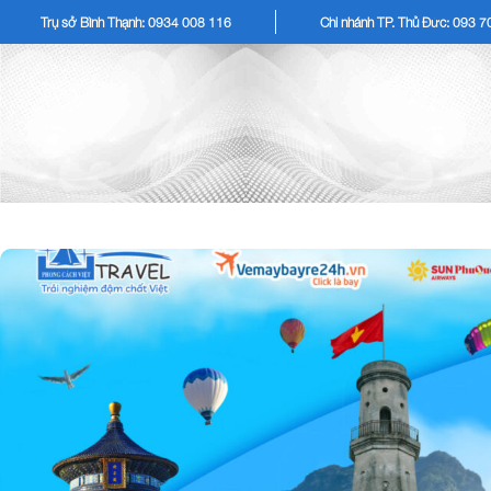
Trụ sở Bình Thạnh: 0934 008 116
Chi nhánh TP. Thủ Đức: 093 
TOUR KHÁCH LẺ
TOU