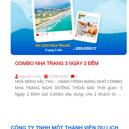
COMBO NHA TRANG 3 NGÀY 2 ĐÊM
Nguyễn Linh
12/08/2020
0
HÒA MÌNH SẮC THU – HÀNH TRÌNH ĐÁNG NHỚ COMBO
NHA TRANG NGHỈ DƯỠNG THOẢI MÁI Thời gian: 3
Ngày 2 Đêm Gói Combo (Áp dụng cho 2 khách từ 10
tuổi) Dịch vụ bao gồm Hotel/Resort (tiêu chuẩn) Giá áp
dụng hàng tuần/khách (Từ 10 tuổi) Thứ 2 – Thứ 5 Thứ 6
– […]
CÔNG TY TNHH MỘT THÀNH VIÊN DU LỊCH