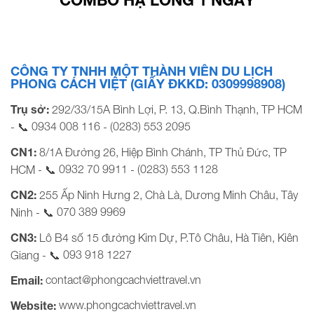
CÔNG TY TNHH MỘT THÀNH VIÊN DU LỊCH
PHONG CÁCH VIỆT (GIẤY ĐKKD: 0309998908)
Trụ sở:
292/33/15A Bình Lợi, P. 13, Q.Bình Thạnh, TP HCM
0934 008 116
(0283) 553 2095
- 📞
-
CN1:
8/1A Đường 26, Hiệp Bình Chánh, TP Thủ Đức, TP
0932 70 9911
(0283) 553 1128
HCM - 📞
-
CN2:
255 Ấp Ninh Hưng 2, Chà Là, Dương Minh Châu, Tây
070 389 9969
Ninh - 📞
CN3:
Lô B4 số 15 đường Kim Dự, P.Tô Châu, Hà Tiên, Kiên
093 918 1227
Giang - 📞
contact@phongcachviettravel.vn
Email:
www.phongcachviettravel.vn
Website: