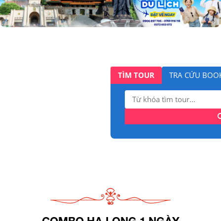
TÌM TOUR
TRA CỨU BOO
Tìm
kiếm:
COMBO HẠ LONG 1 NGÀY