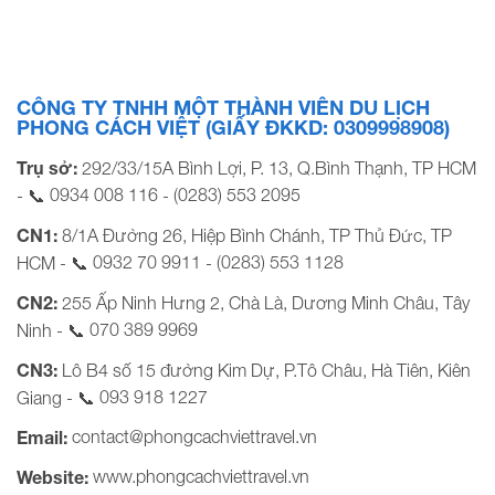
bao gồm Hotel/Resort (tiêu chuẩn) Giá áp dụng hàng
tuần/khách (Từ 10 tuổi) Thứ 2 – Thứ 5 Thứ 6 – […]
CÔNG TY TNHH MỘT THÀNH VIÊN DU LỊCH
PHONG CÁCH VIỆT (GIẤY ĐKKD: 0309998908)
Trụ sở:
292/33/15A Bình Lợi, P. 13, Q.Bình Thạnh, TP HCM
0934 008 116
(0283) 553 2095
- 📞
-
CN1:
8/1A Đường 26, Hiệp Bình Chánh, TP Thủ Đức, TP
0932 70 9911
(0283) 553 1128
HCM - 📞
-
CN2:
255 Ấp Ninh Hưng 2, Chà Là, Dương Minh Châu, Tây
070 389 9969
Ninh - 📞
CN3:
Lô B4 số 15 đường Kim Dự, P.Tô Châu, Hà Tiên, Kiên
093 918 1227
Giang - 📞
contact@phongcachviettravel.vn
Email:
www.phongcachviettravel.vn
Website: