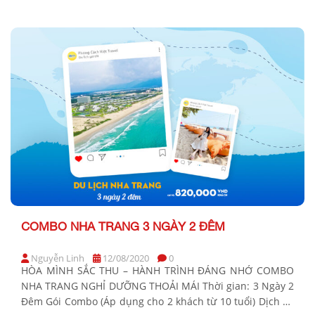
bao gồm Hotel/Resort (tiêu chuẩn) Giá áp dụng hàng
tuần/khách (Từ 10 tuổi) Thứ 2 – Thứ 5 Thứ 6 – […]
COMBO NHA TRANG 3 NGÀY 2 ĐÊM
Nguyễn Linh
12/08/2020
0
HÒA MÌNH SẮC THU – HÀNH TRÌNH ĐÁNG NHỚ COMBO
NHA TRANG NGHỈ DƯỠNG THOẢI MÁI Thời gian: 3 Ngày 2
Đêm Gói Combo (Áp dụng cho 2 khách từ 10 tuổi) Dịch vụ