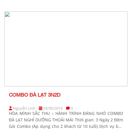
gồm Hotel/Resort (tiêu chuẩn) Giá áp dụng hàng
tuần/khách (Từ 10 tuổi) Thứ 2 – Thứ 5 Thứ 6 – […]
COMBO ĐÀ LẠT 3N2D
Nguyễn Linh
03/06/2019
0
HÒA MÌNH SẮC THU – HÀNH TRÌNH ĐÁNG NHỚ COMBO
ĐÀ LẠT NGHỈ DƯỠNG THOẢI MÁI Thời gian: 3 Ngày 2 Đêm
Gói Combo (Áp dụng cho 2 khách từ 10 tuổi) Dịch vụ bao