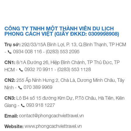
gồm Hotel/Resort (tiêu chuẩn) Giá áp dụng hàng
tuần/khách (Từ 10 tuổi) Thứ 2 – Thứ 5 Thứ 6 – […]
CÔNG TY TNHH MỘT THÀNH VIÊN DU LỊCH
PHONG CÁCH VIỆT (GIẤY ĐKKD: 0309998908)
Trụ sở:
292/33/15A Bình Lợi, P. 13, Q.Bình Thạnh, TP HCM
0934 008 116
(0283) 553 2095
- 📞
-
CN1:
8/1A Đường 26, Hiệp Bình Chánh, TP Thủ Đức, TP
0932 70 9911
(0283) 553 1128
HCM - 📞
-
CN2:
255 Ấp Ninh Hưng 2, Chà Là, Dương Minh Châu, Tây
070 389 9969
Ninh - 📞
CN3:
Lô B4 số 15 đường Kim Dự, P.Tô Châu, Hà Tiên, Kiên
093 918 1227
Giang - 📞
contact@phongcachviettravel.vn
Email:
www.phongcachviettravel.vn
Website: