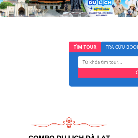
TÌM TOUR
TRA CỨU BOO
Tìm
kiếm:
COMBO DU LỊCH ĐÀ LẠT