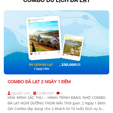
COMBO ĐÀ LẠT 2 NGÀY 1 ĐÊM
Nguyễn Linh
12/08/2020
0
HÒA MÌNH SẮC THU – HÀNH TRÌNH ĐÁNG NHỚ COMBO
ĐÀ LẠT NGHỈ DƯỠNG THOẢI MÁI Thời gian: 2 Ngày 1 Đêm
Gói Combo (Áp dụng cho 2 khách từ 10 tuổi) Dịch vụ bao