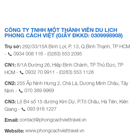
tuần/khách) (Từ 10 tuổi) Thứ 2 – Thứ 5 Thứ 6 – Chủ nhật
Côn đảo Combo Côn Đảo 2N1Đ – Vé tàu khứ hồi […]
CÔNG TY TNHH MỘT THÀNH VIÊN DU LỊCH
PHONG CÁCH VIỆT (GIẤY ĐKKD: 0309998908)
Trụ sở:
292/33/15A Bình Lợi, P. 13, Q.Bình Thạnh, TP HCM
0934 008 116
(0283) 553 2095
- 📞
-
CN1:
8/1A Đường 26, Hiệp Bình Chánh, TP Thủ Đức, TP
0932 70 9911
(0283) 553 1128
HCM - 📞
-
CN2:
255 Ấp Ninh Hưng 2, Chà Là, Dương Minh Châu, Tây
070 389 9969
Ninh - 📞
CN3:
Lô B4 số 15 đường Kim Dự, P.Tô Châu, Hà Tiên, Kiên
093 918 1227
Giang - 📞
contact@phongcachviettravel.vn
Email:
www.phongcachviettravel.vn
Website: