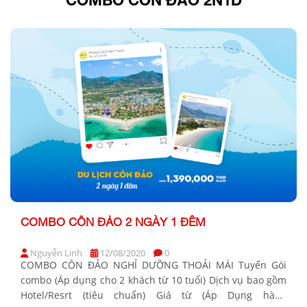
COMBO CÔN ĐẢO 2 NGÀY 1 ĐÊM
Nguyễn Linh
12/08/2020
0
COMBO CÔN ĐẢO NGHỈ DƯỠNG THOẢI MÁI Tuyến Gói
combo (Áp dụng cho 2 khách từ 10 tuổi) Dịch vụ bao gồm
Hotel/Resrt (tiêu chuẩn) Giá từ (Áp Dụng hàng