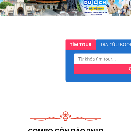
TÌM TOUR
TRA CỨU BOO
Tìm
kiếm:
COMBO CÔN ĐẢO 2N1D