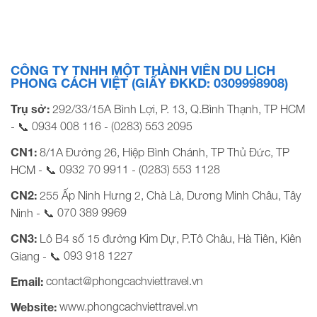
Trẻ em (Từ 2 – dưới 11T) Em bé ( Dưới 2 tuổi ) 21/01/2023
(30 Tết) VJ897 SGN – DPS 09:45 – 14:35 —- […]
CÔNG TY TNHH MỘT THÀNH VIÊN DU LỊCH
PHONG CÁCH VIỆT (GIẤY ĐKKD: 0309998908)
Trụ sở:
292/33/15A Bình Lợi, P. 13, Q.Bình Thạnh, TP HCM
0934 008 116
(0283) 553 2095
- 📞
-
CN1:
8/1A Đường 26, Hiệp Bình Chánh, TP Thủ Đức, TP
0932 70 9911
(0283) 553 1128
HCM - 📞
-
CN2:
255 Ấp Ninh Hưng 2, Chà Là, Dương Minh Châu, Tây
070 389 9969
Ninh - 📞
CN3:
Lô B4 số 15 đường Kim Dự, P.Tô Châu, Hà Tiên, Kiên
093 918 1227
Giang - 📞
contact@phongcachviettravel.vn
Email:
www.phongcachviettravel.vn
Website: