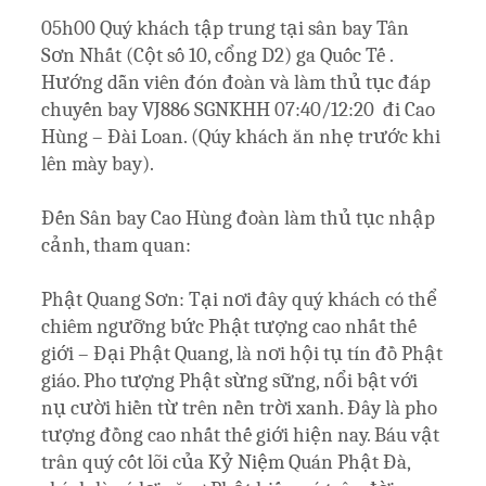
05h00 Quý khách tập trung tại sân bay Tân
Sơn Nhất (Cột số 10, cổng D2) ga Quốc Tế .
Hướng dẫn viên đón đoàn và làm thủ tục đáp
chuyến bay VJ886 SGNKHH 07:40/12:20 đi Cao
Hùng – Đài Loan. (Qúy khách ăn nhẹ trước khi
lên mày bay).
Đến Sân bay Cao Hùng đoàn làm thủ tục nhập
cảnh, tham quan:
Phật Quang Sơn: Tại nơi đây quý khách có thể
chiêm ngưỡng bức Phật tượng cao nhất thế
giới – Đại Phật Quang, là nơi hội tụ tín đồ Phật
giáo. Pho tượng Phật sừng sững, nổi bật với
nụ cười hiền từ trên nền trời xanh. Đây là pho
tượng đồng cao nhất thế giới hiện nay. Báu vật
trân quý cốt lõi của Kỷ Niệm Quán Phật Đà,