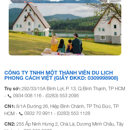
Hòn Hai Bờ Đập Nam Du Với Diện Mạo Mới
Đà Lạt Wonder: Ngôi làng châu Âu mộng mơ
CÔNG TY TNHH MỘT THÀNH VIÊN DU LỊCH
PHONG CÁCH VIỆT (GIẤY ĐKKD: 0309998908)
Trụ sở:
292/33/15A Bình Lợi, P. 13, Q.Bình Thạnh, TP HCM
0934 008 116
(0283) 553 2095
- 📞
-
CN1:
8/1A Đường 26, Hiệp Bình Chánh, TP Thủ Đức, TP
0932 70 9911
(0283) 553 1128
HCM - 📞
-
CN2:
255 Ấp Ninh Hưng 2, Chà Là, Dương Minh Châu, Tây