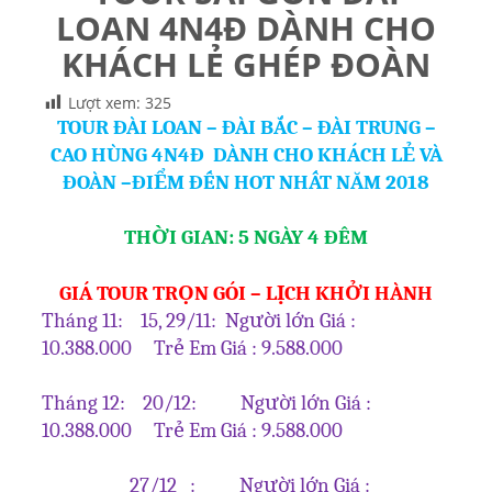
LOAN 4N4Đ DÀNH CHO
KHÁCH LẺ GHÉP ĐOÀN
Lượt xem:
325
TOUR ĐÀI LOAN – ĐÀI BẮC – ĐÀI TRUNG –
CAO HÙNG 4N4Đ DÀNH CHO KHÁCH LẺ VÀ
ĐOÀN –ĐIỂM ĐẾN HOT NHẤT NĂM 2018
THỜI GIAN: 5 NGÀY 4 ĐÊM
GIÁ TOUR TRỌN GÓI – LỊCH KHỞI HÀNH
Tháng 11: 15, 29/11: Người lớn Giá :
10.388.000 Trẻ Em Giá : 9.588.000
Tháng 12: 20/12: Người lớn Giá :
10.388.000 Trẻ Em Giá : 9.588.000
27/12 : Người lớn Giá :