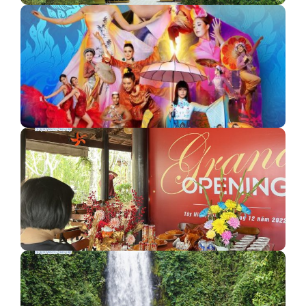
Khám phá Chùa Vĩnh Tràng - Địa điểm du lịch tâm…
Trung tâm Thúy Nga công bố chính thức Poster Paris
By…
Trạm dừng chân - Đại lý vé cáp treo Bích Huệ…