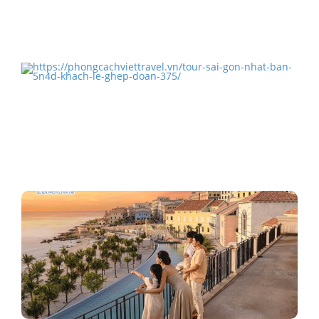
TOUR PHÚ QUỐC KHÁM PHÁ HÒN THƠM 3N3Đ TẾT
DƯƠNG LỊCH…
TOUR SÀI GÒN NHẬT BẢN 5N4Đ KHÁCH LẺ GHÉP
ĐOÀN