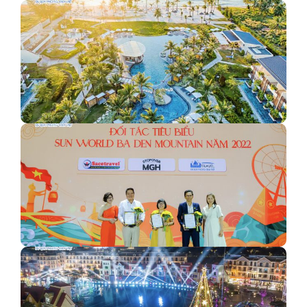
Khám phá thị trấn Địa Trung Hải Phú Quốc
Tận hưởng kỳ nghỉ chữa lành tại Sol By Meliá Phú…
Phong Cách Việt Travel - đối tác tiêu biểu Sun World…