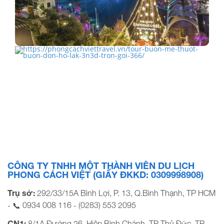
Tọa độ checkin Giáng sinh cực hot tại Phú Quốc
United…
TOUR BUÔN MÊ THUỘT - BUÔN ĐÔN- HỒ LĂK 3N3Đ
TRỌN…
CÔNG TY TNHH MỘT THÀNH VIÊN DU LỊCH
PHONG CÁCH VIỆT (GIẤY ĐKKD: 0309998908)
Trụ sở:
292/33/15A Bình Lợi, P. 13, Q.Bình Thạnh, TP HCM
0934 008 116
(0283) 553 2095
- 📞
-
CN1:
8/1A Đường 26, Hiệp Bình Chánh, TP Thủ Đức, TP