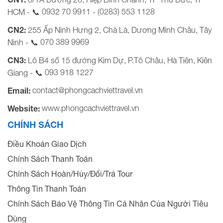
0932 70 9911
(0283) 553 1128
HCM - 📞
-
CN2:
255 Ấp Ninh Hưng 2, Chà Là, Dương Minh Châu, Tây
070 389 9969
Ninh - 📞
CN3:
Lô B4 số 15 đường Kim Dự, P.Tô Châu, Hà Tiên, Kiên
093 918 1227
Giang - 📞
contact@phongcachviettravel.vn
Email:
www.phongcachviettravel.vn
Website:
CHÍNH SÁCH
Điều Khoản Giao Dịch
Chính Sách Thanh Toán
Chính Sách Hoàn/Hủy/Đổi/Trả Tour
Thông Tin Thanh Toán
Chính Sách Bảo Vệ Thông Tin Cá Nhân Của Người Tiêu
Dùng