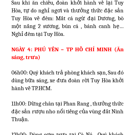
Sau khi ăn chiều, đoàn khởi hành về lại Tuy
Hòa, tự do nghỉ ngơi và thưởng thức đặc sản
Tuy Hòa về đêm: Mắt cá ngừ đại Dương, bò
một nắng 2 sương, bún cá , bánh canh hẹ…
Nghỉ đêm tại Tuy Hòa.
NGÀY 4: PHÚ YÊN – TP HỒ CHÍ MINH (Ăn
sáng, trưa)
06h00: Quý khách trả phòng khách sạn, Sau đó
dùng bữa sáng, xe đưa đoàn rời Tuy Hòa khởi
hành về TP.HCM.
11h00: Dừng chân tại Phan Rang , thưởng thức
đặc sản rượu nho nổi tiếng của vùng đất Ninh
Thuận.
12h00: Dùng cơm trưa tại Cà Ná . Quý khách