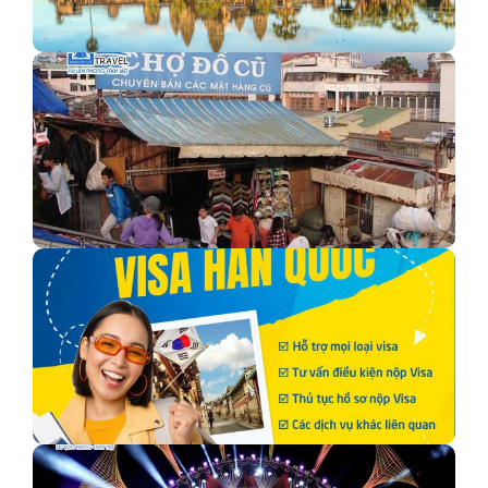
TOUR CAMPUCHIA SHIHANOUK - KOHRONG - BIỂN
KEP - PHNOMPENH 4N3Đ
Chợ đồ si Đà Lạt - Khu chợ hiếm hoi độc…
Kinh nghiệm xin Visa Du lịch Hàn Quốc mới nhất