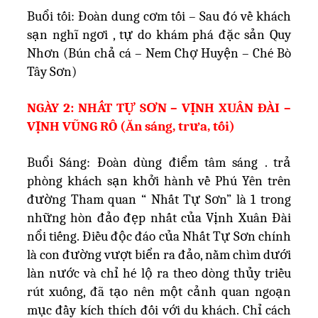
Buổi tối: Đoàn dung cơm tối – Sau đó về khách
sạn nghĩ ngơi , tự do khám phá đặc sản Quy
Nhơn (Bún chả cá – Nem Chợ Huyện – Ché Bò
Tây Sơn)
NGÀY 2: NHẤT TỰ SƠN – VỊNH XUÂN ĐÀI –
VỊNH VŨNG RÔ (Ăn sáng, trưa, tối)
Buổi Sáng: Đoàn dùng điểm tâm sáng . trả
phòng khách sạn khởi hành về Phú Yên trên
đường Tham quan “ Nhất Tự Sơn” là 1 trong
những hòn đảo đẹp nhất của Vịnh Xuân Đài
nổi tiếng. Điều độc đáo của Nhất Tự Sơn chính
là con đường vượt biển ra đảo, nằm chìm dưới
làn nước và chỉ hé lộ ra theo dòng thủy triều
rút xuống, đã tạo nên một cảnh quan ngoạn
mục đầy kích thích đối với du khách. Chỉ cách