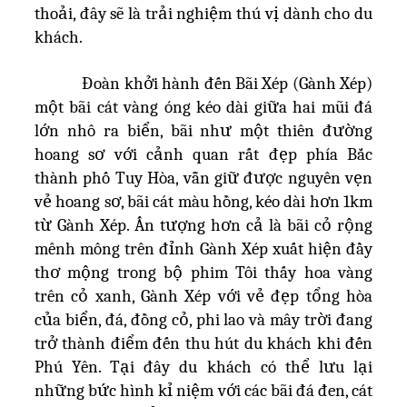
thoải, đây sẽ là trải nghiệm thú vị dành cho du
khách.
Đoàn khởi hành đến Bãi Xép (Gành Xép)
một bãi cát vàng óng kéo dài giữa hai mũi đá
lớn nhô ra biển, bãi như một thiên đường
hoang sơ với cảnh quan rất đẹp phía Bắc
thành phố Tuy Hòa, vẫn giữ được nguyên vẹn
vẻ hoang sơ, bãi cát màu hồng, kéo dài hơn 1km
từ Gành Xép. Ấn tượng hơn cả là bãi cỏ rộng
mênh mông trên đỉnh Gành Xép xuất hiện đầy
thơ mộng trong bộ phim Tôi thấy hoa vàng
trên cỏ xanh, Gành Xép với vẻ đẹp tổng hòa
của biển, đá, đồng cỏ, phi lao và mây trời đang
trở thành điểm đến thu hút du khách khi đến
Phú Yên. Tại đây du khách có thể lưu lại
những bức hình kỉ niệm với các bãi đá đen, cát