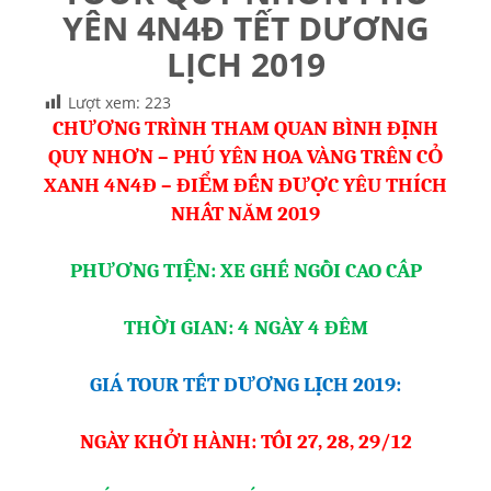
YÊN 4N4Đ TẾT DƯƠNG
LỊCH 2019
Lượt xem:
223
CHƯƠNG TRÌNH THAM QUAN BÌNH ĐỊNH
QUY NHƠN – PHÚ YÊN HOA VÀNG TRÊN CỎ
XANH 4N4Đ – ĐIỂM ĐẾN ĐƯỢC YÊU THÍCH
NHẤT NĂM 2019
PHƯƠNG TIỆN: XE GHẾ NGỒI CAO CẤP
THỜI GIAN: 4 NGÀY 4 ĐÊM
GIÁ TOUR TẾT DƯƠNG LỊCH 2019:
NGÀY KHỞI HÀNH: TỐI 27, 28, 29/12