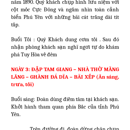
năm 1890. Quý khách chụp hình lưu niệm với
cột mốc Cực Đông và ngắm nhìn toàn cảnh
biển Phú Yên với những bãi cát trắng dài tít
tấp.
Buổi Tối : Quý Khách dung cơm tối . Sau đó
nhận phòng khách sạn nghĩ ngơi tự do khám
phá Tuy Hòa về đêm
NGÀY 3: ĐẬP TAM GIANG – NHÀ THỜ MẰNG
LĂNG – GHÀNH ĐÁ DĨA – BÃI XẾP (Ăn sáng,
trưa, tối)
Buổi sáng: Đoàn dùng điềm tâm tại khách sạn.
Khởi hành tham quan phía Bắc của tỉnh Phú
Yên.
Trên đường đi, đoàn dừng chân chụp