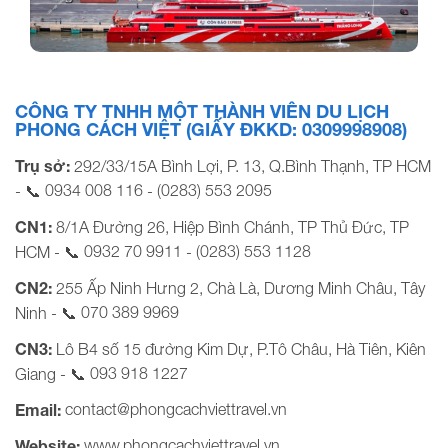
MỞ TUYẾN TÀU CAO TỐC MỚI TỪ TP. HỒ CHÍ
MINH…
CÔNG TY TNHH MỘT THÀNH VIÊN DU LỊCH
PHONG CÁCH VIỆT (GIẤY ĐKKD: 0309998908)
Trụ sở:
292/33/15A Bình Lợi, P. 13, Q.Bình Thạnh, TP HCM
0934 008 116
(0283) 553 2095
- 📞
-
CN1:
8/1A Đường 26, Hiệp Bình Chánh, TP Thủ Đức, TP
0932 70 9911
(0283) 553 1128
HCM - 📞
-
CN2:
255 Ấp Ninh Hưng 2, Chà Là, Dương Minh Châu, Tây
070 389 9969
Ninh - 📞
CN3:
Lô B4 số 15 đường Kim Dự, P.Tô Châu, Hà Tiên, Kiên
093 918 1227
Giang - 📞
contact@phongcachviettravel.vn
Email:
www.phongcachviettravel.vn
Website: