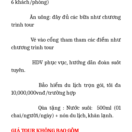
6 khách/phòng)
Ăn uống: đầy đủ các bữa như chương
trình tour
Vé vào cổng tham tham các điểm như
chương trình tour
HDV phục vục, hướng dẫn đoàn suốt
tuyến.
Bảo hiểm du lịch trọn gói, tối đa
10,000,000vnđ/trường hợp
Qùa tặng : Nước suối: 500ml (01
chai/người/ngày) + nón du lịch, khăn lạnh.
GIÁ TOUR KHÔNG BAO GỒM