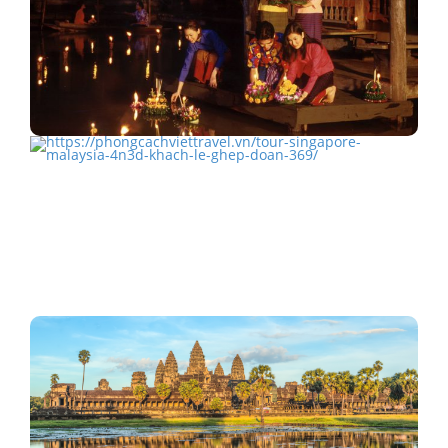
Loy Krathong: Lễ hội hoa đăng ở Thái
TOUR SINGAPORE – MALAYSIA 4N3Đ KHÁCH LẺ
GHÉP ĐOÀN