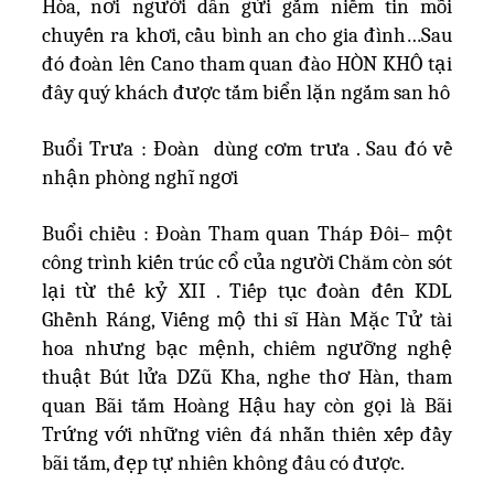
Hòa, nơi người dân gửi gắm niềm tin mỗi
chuyến ra khơi, cầu bình an cho gia đình…Sau
đó đoàn lên Cano tham quan đào HÒN KHÔ tại
đây quý khách được tắm biển lặn ngắm san hô
Buổi Trưa : Đoàn dùng cơm trưa . Sau đó về
nhận phòng nghĩ ngơi
Buổi chiều : Đoàn Tham quan Tháp Đôi– một
công trình kiến trúc cổ của người Chăm còn sót
lại từ thế kỷ XII . Tiếp tục đoàn đến KDL
Ghềnh Ráng, Viếng mộ thi sĩ Hàn Mặc Tử tài
hoa nhưng bạc mệnh, chiêm ngưỡng nghệ
thuật Bút lửa DZũ Kha, nghe thơ Hàn, tham
quan Bãi tắm Hoàng Hậu hay còn gọi là Bãi
Trứng với những viên đá nhẵn thiên xếp đầy
bãi tắm, đẹp tự nhiên không đâu có được.