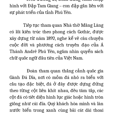
hình với Đập Tam Giang – con đập gắn liền với
sự phát triển của tỉnh Phú Yên.
Tiếp tục tham quan Nhà thờ Mằng Lăng
có lối kiến trúc theo phong cách Gothic, được
xây dựng từ năm 1892, nghe kể về câu chuyện
cuộc đời và phương cách truyền đạo của Á
Thánh Andrê Phú Yên, ngắm nhìn quyển sách
chữ quốc ngữ đầu tiên của Việt Nam.
Đoàn tham quan thắng cảnh quốc gia
Gành Đá Dĩa, nơi có mỏm đá nhô ra biển với
cấu tạo đặc biệt, đá ở đây được dựng đứng
theo từng cột liền khít nhau, đều tăm tắp, các
cột đá có tiết diện hình lục giác hoặc hình tròn
giống như cái đĩa. Quý khách hòa mình và làn
nước biển trong xanh cùng bãi cát dài thoai