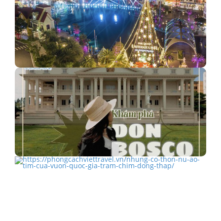
Tọa độ checkin Giáng sinh cực hot tại Phú Quốc
United…
Nhà thờ Don Bosco - Trời Âu giữa lòng Đà Lạt