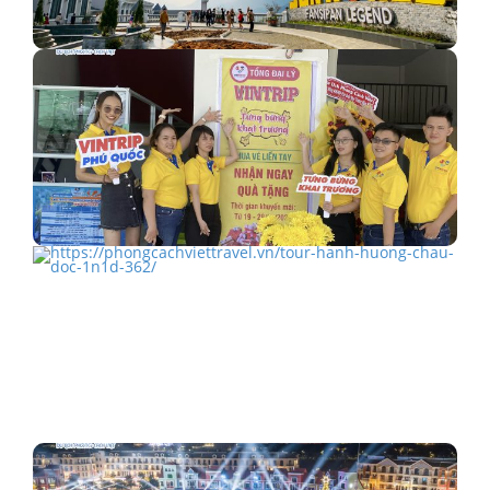
Giá vé cáp treo Sun World Fansipan Legend mới nhất
Tưng bừng khai trương Tổng đại lý Vintrip chi nhánh
Phú…
TOUR HÀNH HƯƠNG CHÂU ĐỐC 1N1Đ