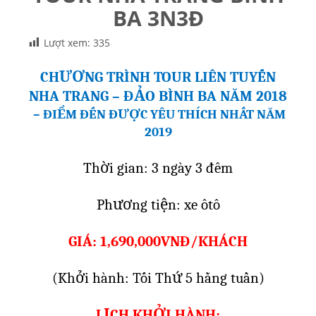
BA 3N3Đ
Lượt xem:
335
CHƯƠNG TRÌNH TOUR LIÊN TUYẾN
NHA TRANG – ĐẢO BÌNH BA NĂM 2018
– ĐIỂM ĐẾN ĐƯỢC YÊU THÍCH NHẤT NĂM
2019
Thời gian: 3 ngày 3 đêm
Phương tiện: xe ôtô
GIÁ: 1,690,000VNĐ/KHÁCH
(Khởi hành: Tối Thứ 5 hằng tuần)
LỊCH KHỞI HÀNH: