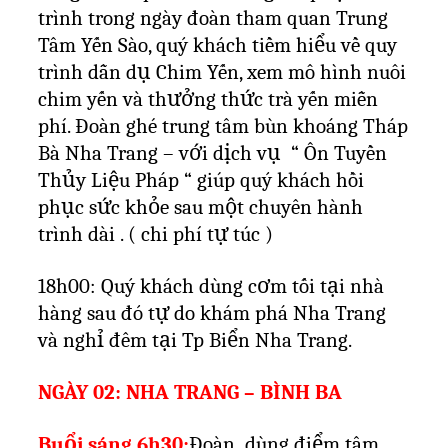
trình trong ngày đoàn tham quan Trung
Tâm Yến Sào, quý khách tiềm hiểu về quy
trình dẫn dụ Chim Yến, xem mô hình nuôi
chim yến và thưởng thức trà yến miễn
phí. Đoàn ghé trung tâm bùn khoáng Tháp
Bà Nha Trang – với dịch vụ
“ Ôn Tuyền
Thủy Liệu Pháp “ giúp quý khách hồi
phục sức khỏe sau một chuyên hành
trình dài . ( chi phí tự túc )
18h00: Quý khách dùng cơm tối tại nhà
hàng sau đó tự do khám phá Nha Trang
và nghỉ đêm tại Tp Biển Nha Trang.
NGÀY 02: NHA TRANG – BÌNH BA
Buổi sáng 6h30:
Đoàn
dùng điểm tâm