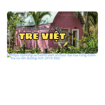
Những "cô thôn nữ áo tím" của vườn quốc gia tràm…
Khu du lịch Làng Tre Việt có gì vui?
TOUR BÀ LỤA RỪNG TRÀM TRÀ SƯ TẾT DƯƠNG
LỊCH 2019