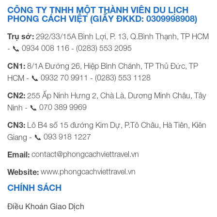
CÔNG TY TNHH MỘT THÀNH VIÊN DU LỊCH
PHONG CÁCH VIỆT (GIẤY ĐKKD: 0309998908)
Trụ sở:
292/33/15A Bình Lợi, P. 13, Q.Bình Thạnh, TP HCM
0934 008 116
(0283) 553 2095
- 📞
-
CN1:
8/1A Đường 26, Hiệp Bình Chánh, TP Thủ Đức, TP
0932 70 9911
(0283) 553 1128
HCM - 📞
-
CN2:
255 Ấp Ninh Hưng 2, Chà Là, Dương Minh Châu, Tây
070 389 9969
Ninh - 📞
CN3:
Lô B4 số 15 đường Kim Dự, P.Tô Châu, Hà Tiên, Kiên
093 918 1227
Giang - 📞
contact@phongcachviettravel.vn
Email:
www.phongcachviettravel.vn
Website:
CHÍNH SÁCH
Điều Khoản Giao Dịch