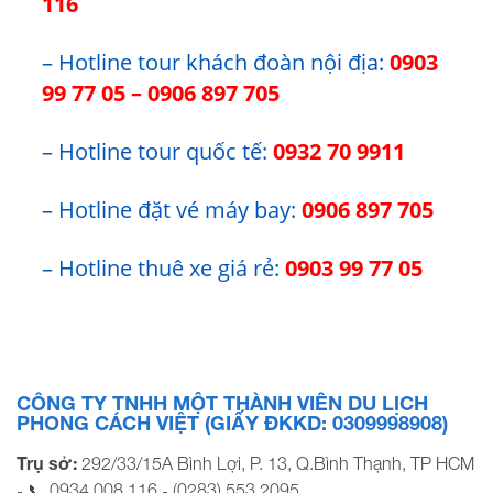
116
– Hotline tour khách đoàn nội địa:
0903
99 77 05
–
0906 897 705
– Hotline tour quốc tế:
0932 70 9911
– Hotline đặt vé máy bay:
0906 897 705
– Hotline thuê xe giá rẻ:
0903 99 77 05
CÔNG TY TNHH MỘT THÀNH VIÊN DU LỊCH
PHONG CÁCH VIỆT (GIẤY ĐKKD: 0309998908)
Trụ sở:
292/33/15A Bình Lợi, P. 13, Q.Bình Thạnh, TP HCM
0934 008 116
(0283) 553 2095
- 📞
-