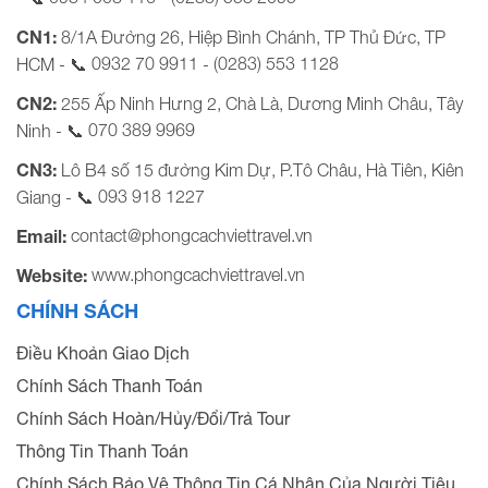
CN1:
8/1A Đường 26, Hiệp Bình Chánh, TP Thủ Đức, TP
0932 70 9911
(0283) 553 1128
HCM - 📞
-
CN2:
255 Ấp Ninh Hưng 2, Chà Là, Dương Minh Châu, Tây
070 389 9969
Ninh - 📞
CN3:
Lô B4 số 15 đường Kim Dự, P.Tô Châu, Hà Tiên, Kiên
093 918 1227
Giang - 📞
contact@phongcachviettravel.vn
Email:
www.phongcachviettravel.vn
Website:
CHÍNH SÁCH
Điều Khoản Giao Dịch
Chính Sách Thanh Toán
Chính Sách Hoàn/Hủy/Đổi/Trả Tour
Thông Tin Thanh Toán
Chính Sách Bảo Vệ Thông Tin Cá Nhân Của Người Tiêu