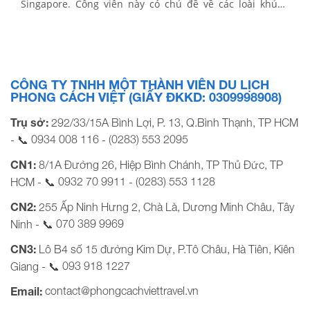
Singapore. Công viên này có chủ đề về các loài khủng
long. Hơn 20 mô hình sinh vật tiền sử khác nhau được
làm theo kích thước thật. Cùng Phong Cách Việt Travel
thăm quan […]
CÔNG TY TNHH MỘT THÀNH VIÊN DU LỊCH
PHONG CÁCH VIỆT (GIẤY ĐKKD: 0309998908)
Trụ sở:
292/33/15A Bình Lợi, P. 13, Q.Bình Thạnh, TP HCM
0934 008 116
(0283) 553 2095
- 📞
-
CN1:
8/1A Đường 26, Hiệp Bình Chánh, TP Thủ Đức, TP
0932 70 9911
(0283) 553 1128
HCM - 📞
-
CN2:
255 Ấp Ninh Hưng 2, Chà Là, Dương Minh Châu, Tây
070 389 9969
Ninh - 📞
CN3:
Lô B4 số 15 đường Kim Dự, P.Tô Châu, Hà Tiên, Kiên
093 918 1227
Giang - 📞
contact@phongcachviettravel.vn
Email: