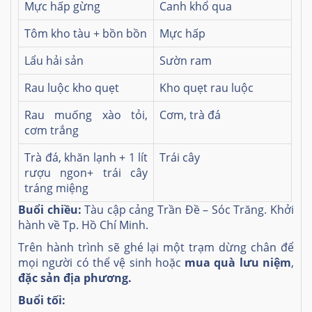
Mực hấp gừng
Canh khổ qua
Tôm kho tàu + bồn bồn
Mực hấp
Lẩu hải sản
Sườn ram
Rau luộc kho quẹt
Kho quẹt rau luộc
Rau muống xào tỏi,
Cơm, trà đá
cơm trắng
Trà đá, khăn lạnh + 1 lít
Trái cây
rượu ngon+ trái cây
tráng miệng
Buổi chiều:
Tàu cập cảng Trần Đề – Sóc Trăng. Khởi
hành về Tp. Hồ Chí Minh.
Trên hành trình sẽ ghé lại một trạm dừng chân để
mọi người có thể vệ sinh hoặc
mua quà lưu niệm
,
đặc sản địa phương.
Buổi tối: