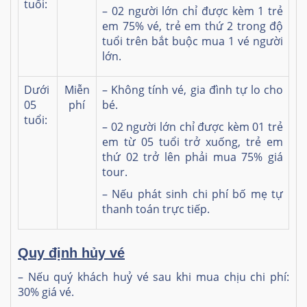
tuổi:
– 02 người lớn chỉ được kèm 1 trẻ
em 75% vé, trẻ em thứ 2 trong độ
tuổi trên bắt buộc mua 1 vé người
lớn.
Dưới
Miễn
– Không tính vé, gia đình tự lo cho
05
phí
bé.
tuổi:
– 02 người lớn chỉ được kèm 01 trẻ
em từ 05 tuổi trở xuống, trẻ em
thứ 02 trở lên phải mua 75% giá
tour.
– Nếu phát sinh chi phí bố mẹ tự
thanh toán trực tiếp.
Quy định hủy vé
– Nếu quý khách huỷ vé sau khi mua chịu chi phí:
30% giá vé.