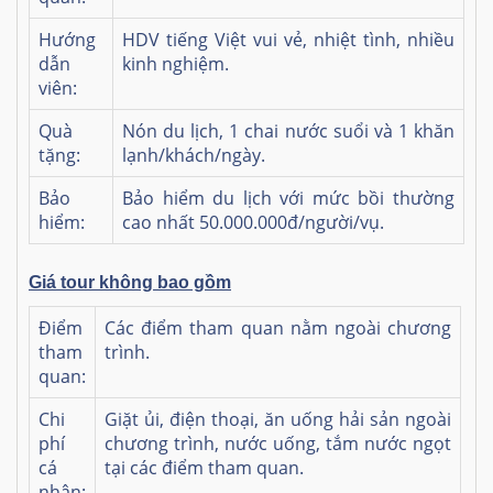
Hướng
HDV tiếng Việt vui vẻ, nhiệt tình, nhiều
dẫn
kinh nghiệm.
viên:
Quà
Nón du lịch, 1 chai nước suổi và 1 khăn
tặng:
lạnh/khách/ngày.
Bảo
Bảo hiểm du lịch với mức bồi thường
hiểm:
cao nhất 50.000.000đ/người/vụ.
Giá tour không bao gồm
Điểm
Các điểm tham quan nằm ngoài chương
tham
trình.
quan:
Chi
Giặt ủi, điện thoại, ăn uống hải sản ngoài
phí
chương trình, nước uống, tắm nước ngọt
cá
tại các điểm tham quan.
nhân: