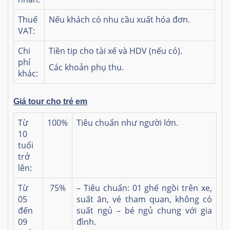
Thuế
Nếu khách có nhu cầu xuất hóa đơn.
VAT:
Chi
Tiền tip cho tài xế và HDV (nếu có).
phí
Các khoản phụ thu.
khác:
Giá tour cho trẻ em
Từ
100%
Tiêu chuẩn như người lớn.
10
tuổi
trở
lên:
Từ
75%
– Tiêu chuẩn: 01 ghế ngồi trên xe,
05
suất ăn, vé tham quan, không có
đến
suất ngủ – bé ngủ chung với gia
09
đình.