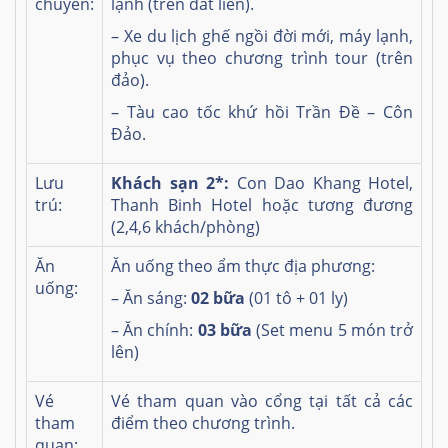
chuyển:
lạnh (trên đất liền).
– Xe du lịch ghế ngồi đời mới, máy lạnh,
phục vụ theo chương trình tour (trên
đảo).
– Tàu cao tốc khứ hồi Trần Đề – Côn
Đảo.
Lưu
Khách sạn 2*:
Con Dao Khang Hotel,
trú:
Thanh Binh Hotel hoặc tương đương
(2,4,6 khách/phòng)
Ăn
Ăn uống theo ẩm thực địa phương:
uống:
– Ăn sáng:
02 bữa
(01 tô + 01 ly)
– Ăn chính:
03 bữa
(Set menu 5 món trở
lên)
Vé
Vé tham quan vào cổng tại tất cả các
tham
điểm theo chương trình.
quan: