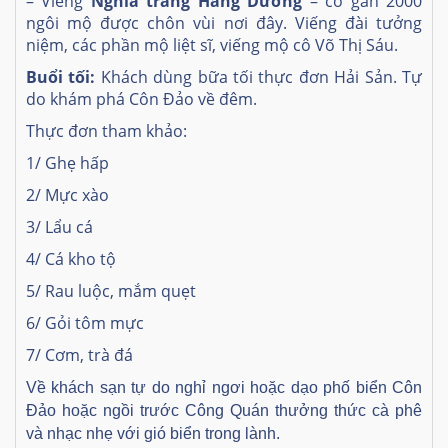
– Viếng
Nghĩa trang Hàng Dương
– có gần 2000
ngôi mộ được chôn vùi nơi đây. Viếng đài tưởng
niệm, các phần mộ liệt sĩ, viếng mộ cô Võ Thị Sáu.
Buổi tối:
Khách dùng bữa tối thực đơn Hải Sản. Tự
do khám phá Côn Đảo về đêm.
Thực đơn tham khảo:
1/ Ghẹ hấp
2/ Mực xào
3/ Lẩu cá
4/ Cá kho tộ
5/ Rau luộc, mắm quẹt
6/ Gỏi tôm mực
7/ Cơm, trà đá
Về khách sạn tự do nghỉ ngơi hoặc dạo phố biển Côn
Đảo hoặc ngồi trước Công Quán thưởng thức cà phê
và nhạc nhẹ với gió biển trong lành.