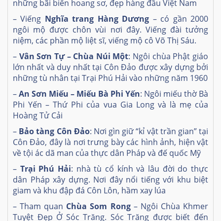
những bãi biển hoang sơ, đẹp hàng đầu Việt Nam
– Viếng
Nghĩa trang Hàng Dương
– có gần 2000
ngôi mộ được chôn vùi nơi đây. Viếng đài tưởng
niệm, các phần mộ liệt sĩ, viếng mộ cô Võ Thị Sáu.
–
Vân Sơn Tự – Chùa Núi Một
: Ngôi chùa Phật giáo
lớn nhất và duy nhất tại Côn Đảo được xây dựng bởi
những tù nhân tại Trại Phú Hải vào những năm 1960
–
An Sơn Miếu – Miếu Bà Phi Yến
: Ngôi miếu thờ Bà
Phi Yến – Thứ Phi của vua Gia Long và là mẹ của
Hoàng Tử Cải
–
Bảo tàng Côn Đảo
: Nơi gìn giữ “kỉ vật trần gian” tại
Côn Đảo, đây là nơi trưng bày các hình ảnh, hiện vật
về tội ác dã man của thực dân Pháp và đế quốc Mỹ
–
Trại Phú Hải
: nhà tù cổ kính và lâu đời do thực
dân Pháp xây dựng. Nơi đây nổi tiếng với khu biệt
giam và khu đập đá Côn Lôn, hầm xay lúa
– Tham quan
Chùa Som Rong
– Ngôi Chùa Khmer
Tuyệt Đẹp Ở Sóc Trăng. Sóc Trăng được biết đến