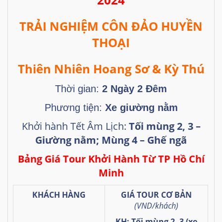
TR
Ả
I NGHI
Ệ
M CÔN
ĐẢ
O HUY
Ề
N
THO
Ạ
I
Thiên Nhiên Hoang S
ơ
& K
ỳ
Th
ú
Thời gian:
2 Ngày 2 Đêm
Phương tiện:
Xe giường nằm
Khởi hành Tết Âm Lịch:
Tối mùng 2, 3 –
Giường nằm; Mùng 4 – Ghế ngã
Bảng Giá Tour Khởi Hành Từ TP Hồ Chí
Minh
KHÁCH HÀNG
GIÁ TOUR CƠ BẢN
(VND/khách)
KH: Tối mùng 2, 3 (xe