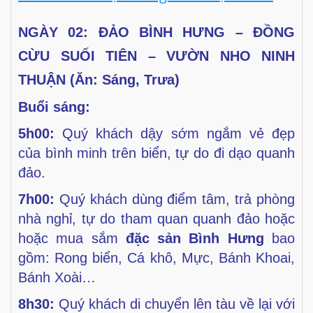
NGÀY 02: ĐẢO BÌNH HƯNG – ĐỒNG
CỪU SUỐI TIÊN – VƯỜN NHO
NINH
THUẬN (Ăn: Sáng, Trưa)
Buổi sáng:
5
h00:
Quý khách dậy sớm ngắm vẻ đẹp
của bình minh trên
biển, tự do đi dạo quanh
đảo.
7h00:
Quý khách dùng điểm tâm, trả phòng
nhà nghỉ, tự do
tham quan quanh đảo hoặc
hoặc mua sắm
đặc sản Bình
Hưng
bao
gồm: Rong biển, Cá khô, Mực, Bánh Khoai,
Bánh
Xoài…
8h30:
Quý khách di chuyển lên tàu về lại với