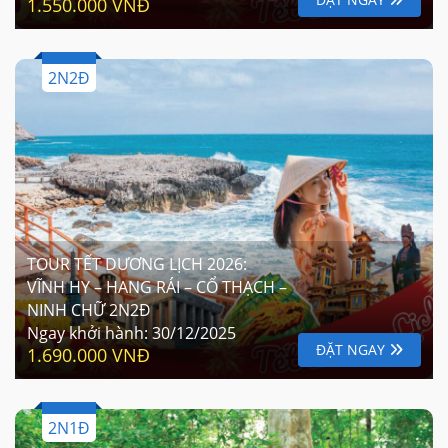
1.550.000 VNĐ
2N2Đ
TOUR TẾT DƯƠNG LỊCH 2026:
VĨNH HY – HANG RÁI – CỔ THẠCH –
NINH CHỮ 2N2Đ
Ngay khởi hành:
30/12/2025
ĐẶT NGAY
1.690.000 VNĐ
2N1Đ