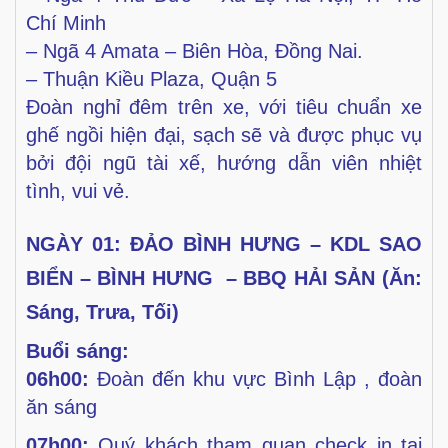
Chí Minh
–
Ngã 4 Amata – Biên Hòa, Đồng Nai.
–
Thuận Kiều Plaza, Quận 5
Đoàn nghỉ đêm trên xe, với tiêu chuẩn xe
ghế ngồi hiện
đại, sạch sẽ và được phục vụ
bởi đội ngũ tài xế, hướng dẫn
viên nhiệt
tình, vui vẻ.
NGÀY 01: ĐẢO BÌNH HƯNG – KDL SAO
BIỂN – BÌNH HƯNG
– BBQ HẢI SẢN
(Ăn:
Sáng, Trưa, Tối)
Buổi sáng:
06h00:
Đoàn đến khu vực Bình Lập , đoàn
ăn sáng
07h00:
Quý khách tham quan check in tại