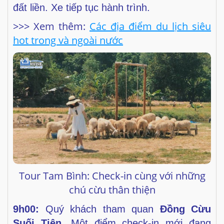
đất liền. Xe
tiếp tục hành trình.
>>> Xem thêm:
Các địa điểm du lịch siêu
hot trong và ngoài nước
Tour Tam Bình: Check-in cùng với những
chú cừu thân thiện
9h00:
Quý khách tham quan
Đồng Cừu
Suối Tiên
. Một
điểm check-in mới đang