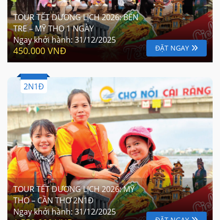
TOUR TẾT DƯƠNG LỊCH 2026: BẾN
TRE – MỸ THO 1 NGÀY
Ngay khởi hành:
31/12/2025
ĐẶT NGAY
450.000 VNĐ
2N1Đ
TOUR TẾT DƯƠNG LỊCH 2026: MỸ
THO – CẦN THƠ 2N1Đ
Ngay khởi hành:
31/12/2025
ĐẶT NGAY