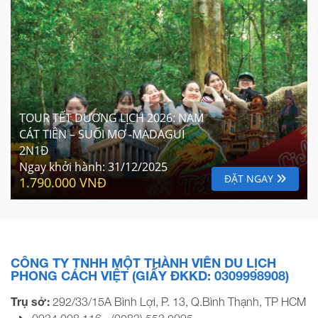
TOUR TẾT DƯƠNG LỊCH 2026: NAM
CÁT TIÊN – SUỐI MƠ -MADAGUI
2N1Đ
Ngay khởi hành:
31/12/2025
ĐẶT NGAY
1.790.000 VNĐ
CÔNG TY TNHH MỘT THÀNH VIÊN DU LỊCH
PHONG CÁCH VIỆT (GIẤY ĐKKD: 0309998908)
Trụ sở:
292/33/15A Bình Lợi, P. 13, Q.Bình Thạnh, TP HCM