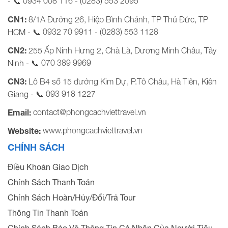
0934 008 116
(0283) 553 2095
- 📞
-
CN1:
8/1A Đường 26, Hiệp Bình Chánh, TP Thủ Đức, TP
0932 70 9911
(0283) 553 1128
HCM - 📞
-
CN2:
255 Ấp Ninh Hưng 2, Chà Là, Dương Minh Châu, Tây
070 389 9969
Ninh - 📞
CN3:
Lô B4 số 15 đường Kim Dự, P.Tô Châu, Hà Tiên, Kiên
093 918 1227
Giang - 📞
contact@phongcachviettravel.vn
Email:
www.phongcachviettravel.vn
Website:
CHÍNH SÁCH
Điều Khoản Giao Dịch
Chính Sách Thanh Toán
Chính Sách Hoàn/Hủy/Đổi/Trả Tour
Thông Tin Thanh Toán