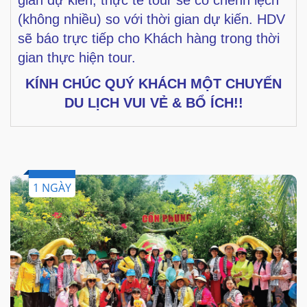
gian dự kiến, thực tế tour sẽ có chênh lệch
(không
nhiều) so với thời gian dự kiến. HDV
sẽ báo trực tiếp cho Khách hàng trong thời
gian thực hiện
tour.
KÍNH CHÚC QUÝ KHÁCH MỘT CHUYẾN
DU LỊCH VUI VẺ & BỔ ÍCH!!
1 NGÀY