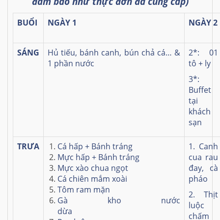
đảm bảo như thực đơn đã cung cấp)
BUỔI
NGÀY 1
NGÀY 2
SÁNG
Hủ tiếu, bánh canh, bún chả cá… &
2*: 01
1 phần nước
tô + ly
3*:
Buffet
tại
khách
sạn
TRƯA
Cá hấp + Bánh tráng
1. Canh
Mực hấp + Bánh tráng
cua rau
Mực xào chua ngọt
đay, cà
Cá chiên mắm xoài
pháo
Tôm ram mặn
2. Thịt
Gà kho nước
luộc
dừa
chấm