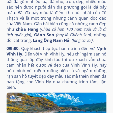
bãi đá gồm nhiều loại đá nhỏ, tròn, dẹp, nhiều màu
sắc nên được người dân địa phương gọi là đá bảy
màu. Bãi đá bảy màu là điểm thu hút nhất của Cổ
Thạch và là một trong những cảnh quan độc đáo
của Việt Nam. Gần bãi biển cũng có những cảnh đẹp
như
chùa Hang
(Chùa cổ hơn 100 năm tuổi và là di
tích quốc gia),
Gành Son
(hay là Ghềnh Son),
những
đồi cát trắng,
Lăng Ông Nam Hải
(lăng cá voi).
09h00:
Quý khách tiếp tục hành trình đến với
Vịnh
Vĩnh Hy
. Đến với Vịnh Vĩnh Hy, nếu chỉ ngắm san hô
thông qua lớp đáy kính tàu thì du khách vẫn chưa
cảm nhận hết được vẻ đẹp của Vịnh Vĩnh Hy, hãy
hòa mình với mênh mông biển cả và ngắm những
rạn san hô tuyệt đẹp đầy màu sắc mà thiên nhiên đã
ban tặng cho Vĩnh Hy qua chương trình tắm, lặn
biển.