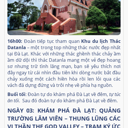
16h00:
Đoàn tiếp tục tham quan
Khu du lịch Thác
Datanla
– một trong top những thác nước đẹp nhất
tại Đà Lạt. Khác với những thác ghềnh thác chảy ầm
ầm dữ dội thì thác Datanla mang một vẻ đẹp hoang
sơ nhưng trữ tình lãng mạn, bạn sẽ yêu thích nơi
đây ngay từ cái nhìn đầu tiên khi dòng nước bắt đầu
chảy xuống một cách hiền hòa rồi len lỏi qua các
vách đá dựng đứng và trôi nhẹ về phía hạ nguồn.
Buổi tối
: Đoàn tự do khám phá Đà Lạt về đêm,
tự túc
ăn tối
. Sau đó đoàn tự do khám phá Đà Lạt về đêm.
NGÀY 03:
KHÁM PHÁ ĐÀ LẠT: QUẢNG
TRƯỜNG LÂM VIÊN – THUNG LŨNG CÁC
VỊ THẦN THE GOD VALLEY – TRẠM KÝ ỨC