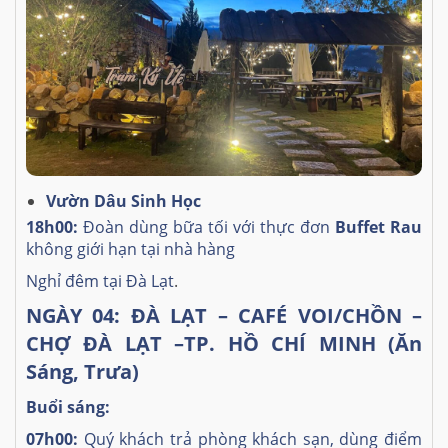
Vườn Dâu Sinh Học
18h00:
Đoàn dùng bữa tối với thực đơn
Buffet Rau
không giới hạn tại nhà hàng
Nghỉ đêm tại Đà Lạt
.
NGÀY 04: ĐÀ LẠT – CAFÉ VOI/CHỒN –
CHỢ ĐÀ LẠT –TP. HỒ CHÍ MINH (Ăn
Sáng, Trưa)
Buổi sáng:
07h00:
Quý khách trả phòng khách sạn, dùng điểm