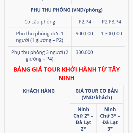
PHỤ THU PHÒNG
(VND/phòng)
Cơ cấu phòng
P2,P4
P2,P3,P4
Phụ thu phòng đơn 1
900,000
1,300,000
người (1 giường – P2)
Phụ thu phòng 3 người (2
300,000
giường – P4)
BẢNG GIÁ TOUR KHỞI HÀNH TỪ TÂY
NINH
KHÁCH HÀNG
GIÁ TOUR CƠ BẢN
(VND/khách)
Ninh
Ninh
Chữ 2* –
Chữ 3* –
Đà Lạt
Đà Lạt
2*
3*