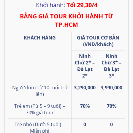
Khởi hành:
Tối 29,30/4
BẢNG GIÁ TOUR KHỞI HÀNH TỪ
TP.HCM
KHÁCH HÀNG
GIÁ TOUR CƠ BẢN
(VND/khách)
Ninh
Ninh
Chữ 2* –
Chữ 3* –
Đà Lạt
Đà Lạt
2*
3*
Người lớn (Từ 10 tuổi trở
3,290,000
3,990,000
lên)
Trẻ em (Từ 5 – 9 tuổi) –
70%
70%
70% giá tour
Trẻ nhỏ (Dưới 5 tuổi) –
0
0
Miễn phí