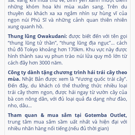
sắc vàng khi mùa thu về, bình yên xanh mượt điểm
những khóm hoa khi mùa xuân sang. Trên du
thuyền du khách xa xa ngắm nhìn sự hùng vĩ của
ngọn núi Phú Sĩ và những cảnh quan thiên nhiên
xung quanh hồ.
Thung lũng Owakudani
:
được biết đến với tên gọi
“thung lũng tử thần”, “thung lũng địa ngục”… cách
thủ đô Tokyo khoảng hơn 170km. Khu vực này được
hình thành sau vụ phun trào núi lửa quy mô lớn từ
cách đây hơn 3000 năm.
Công ty dành tặng chương trình hái trái cây theo
mùa
.
Nhật Bản được xem là “Vương quốc trái cây”.
Đến đây, du khách có thể thưởng thức nhiều loại
trái cây thơm ngon, được hái ngay từ vườn cây của
bà con nông dân, với đủ loại quả đa dạng như đào,
nho, dâu…
Tham quan & mua sắm tại Gotemba Outlet
,
trung tâm mua sắm sầm uất nhất và hiện đại với
nhiều nhãn hàng nổi tiếng.(nếu đủ thời gian)