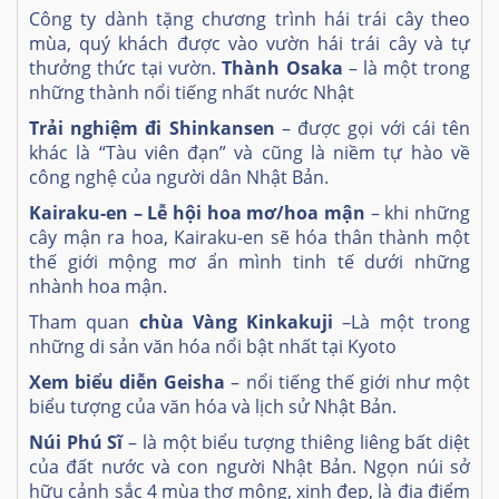
Công ty dành tặng chương trình hái trái cây theo
mùa, quý khách được vào vườn hái trái cây và tự
thưởng thức tại vườn.
Thành Osaka
– là một trong
những thành nổi tiếng nhất nước Nhật
Trải nghiệm đi Shinkansen
– được gọi với cái tên
khác là “Tàu viên đạn” và cũng là niềm tự hào về
công nghệ của người dân Nhật Bản.
Kairaku-en – Lễ hội hoa mơ/hoa mận
– khi những
cây mận ra hoa, Kairaku-en sẽ hóa thân thành một
thế giới mộng mơ ẩn mình tinh tế dưới những
nhành hoa mận.
Tham quan
chùa Vàng Kinkakuji
–Là một trong
những di sản văn hóa nổi bật nhất tại Kyoto
Xem biểu diễn Geisha
– nổi tiếng thế giới như một
biểu tượng của văn hóa và lịch sử Nhật Bản.
Núi Phú Sĩ
– là một biểu tượng thiêng liêng bất diệt
của đất nước và con người Nhật Bản. Ngọn núi sở
hữu cảnh sắc 4 mùa thơ mộng, xinh đẹp, là địa điểm