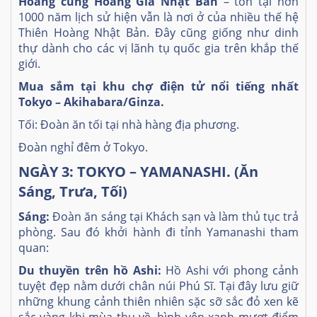
Hoàng cung Hoàng Gia Nhật Bản
– tồn tại hơn
1000 năm lịch sử hiện vẫn là nơi ở của nhiều thế hệ
Thiên Hoàng Nhật Bản. Đây cũng giống như dinh
thự dành cho các vị lãnh tụ quốc gia trên khắp thế
giới.
Mua sắm tại khu chợ điện tử nổi tiếng nhất
Tokyo – Akihabara/Ginza.
Tối: Đoàn ăn tối tại nhà hàng địa phương.
Đoàn nghỉ đêm ở Tokyo.
NGÀY 3: TOKYO – YAMANASHI. (Ăn
Sáng, Trưa, Tối)
Sáng:
Đoàn ăn sáng tại Khách sạn và làm thủ tục trả
phòng. Sau đó khởi hành đi tỉnh Yamanashi tham
quan:
Du thuyền trên hồ Ashi
:
Hồ Ashi với phong cảnh
tuyệt đẹp nằm dưới chân núi Phú Sĩ. Tại đây lưu giữ
những khung cảnh thiên nhiên sặc sỡ sắc đỏ xen kẽ