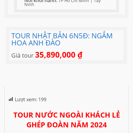
Nơi khởi hành:
TP Hồ Chí Minh | Tây
Ninh
TOUR NHẬT BẢN 6N5Đ: NGẮM
HOA ANH ĐÀO
35,890,000
₫
Giá tour
Lượt xem:
199
TOUR NƯỚC NGOÀI KHÁCH LẺ
GHÉP ĐOÀN NĂM 2024