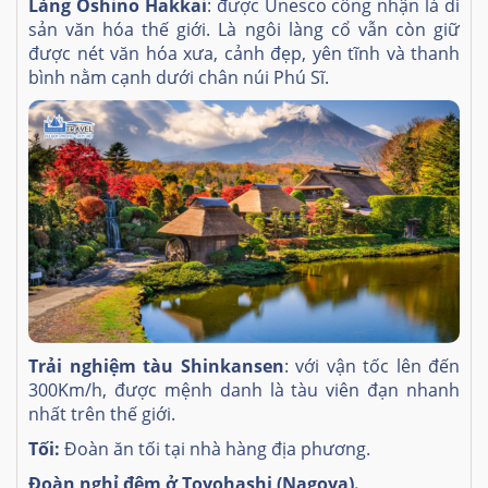
Làng Oshino Hakkai
: được Unesco công nhận là di
sản văn hóa thế giới. Là ngôi làng cổ vẫn còn giữ
được nét văn hóa xưa, cảnh đẹp, yên tĩnh và thanh
bình nằm cạnh dưới chân núi Phú Sĩ.
Trải nghiệm tàu Shinkansen
: với vận tốc lên đến
300Km/h, được mệnh danh là tàu viên đạn nhanh
nhất trên thế giới.
Tối:
Đoàn ăn tối tại nhà hàng địa phương.
Đoàn nghỉ đêm ở Toyohashi (Nagoya).