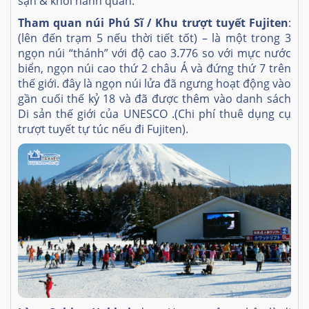
sạn & khởi hành quan:
Tham quan núi Phú Sĩ / Khu trượt tuyết Fujiten
:
(lên đến trạm 5 nếu thời tiết tốt) – là một trong 3
ngọn núi “thánh” với độ cao 3.776 so với mực nước
biển, ngọn núi cao thứ 2 châu Á và đứng thứ 7 trên
thế giới. đây là ngọn núi lửa đã ngưng hoạt động vào
gần cuối thế kỷ 18 và đã được thêm vào danh sách
Di sản thế giới của UNESCO .(Chi phí thuê dụng cụ
trượt tuyết tự túc nếu đi Fujiten).