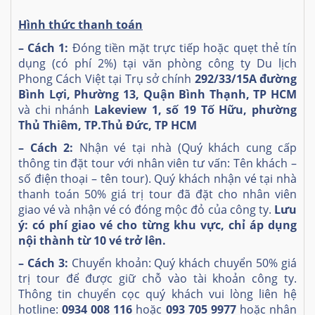
Hình thức thanh toán
– Cách 1:
Đóng tiền mặt trực tiếp hoặc quẹt thẻ tín
dụng
(có phí 2%)
tại văn phòng công ty Du lịch
Phong Cách Việt tại Trụ sở chính
292/33/15A đường
Bình Lợi, Phường 13, Quận Bình Thạnh, TP HCM
và chi nhánh
Lakeview 1, số 19 Tố Hữu, phường
Thủ Thiêm, TP.Thủ Đức, TP HCM
– Cách 2:
Nhận vé tại nhà (Quý khách cung cấp
thông tin đặt tour với nhân viên tư vấn: Tên khách –
số điện thoại – tên tour). Quý khách nhận vé tại nhà
thanh toán 50% giá trị tour đã đặt cho nhân viên
giao vé và nhận vé có đóng mộc đỏ của công ty.
Lưu
ý: có phí giao vé cho từng khu vực, chỉ áp dụng
nội thành từ 10 vé trở lên.
– Cách 3:
Chuyển khoản: Quý khách chuyển 50% giá
trị tour để được giữ chỗ vào tài khoản công ty.
Thông tin chuyển cọc quý khách vui lòng liên hệ
hotline:
0934 008 116
hoặc
093 705 9977
hoặc nhân