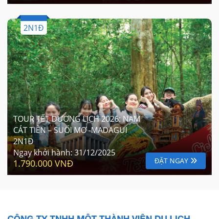
2N1Đ
TOUR TẾT DƯƠNG LỊCH 2026: NAM
CÁT TIÊN – SUỐI MƠ -MADAGUI
2N1Đ
Ngay khởi hành:
31/12/2025
ĐẶT NGAY
1.790.000 VNĐ
CÔNG TY TNHH MỘT THÀNH VIÊN DU LỊCH