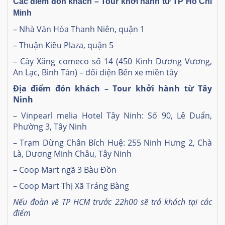
Các điểm đón khách – Tour khởi hành từ TP Hồ Chí
Minh
– Nhà Văn Hóa Thanh Niên, quận 1
– Thuận Kiều Plaza, quận 5
– Cây Xăng comeco số 14 (450 Kinh Dương Vương,
An Lạc, Bình Tân) – đối diện Bến xe miền tây
Địa điểm đón khách – Tour khởi hành từ Tây
Ninh
–
Vinpearl melia Hotel Tây Ninh: Số 90, Lê Duẩn,
Phường 3, Tây Ninh
–
Trạm Dừng Chân Bích Huệ: 255 Ninh Hưng 2, Chà
Là, Dương Minh Châu, Tây Ninh
–
Coop Mart ngã 3 Bàu Đồn
–
Coop Mart Thị Xã Trảng Bàng
Nếu đoàn về TP HCM trước 22h00 sẽ trả khách tại các
điểm