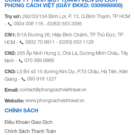
PHONG CÁCH VIỆT (GIẤY ĐKKD: 0309998908)
Trụ sở:
292/33/15A Bình Lợi, P. 13, Q.Bình Thạnh, TP HCM
0934 008 116
(0283) 553 2095
- 📞
-
CN1:
8/1A Đường 26, Hiệp Bình Chánh, TP Thủ Đức, TP
0932 70 9911
(0283) 553 1128
HCM - 📞
-
CN2:
255 Ấp Ninh Hưng 2, Chà Là, Dương Minh Châu, Tây
070 389 9969
Ninh - 📞
CN3:
Lô B4 số 15 đường Kim Dự, P.Tô Châu, Hà Tiên, Kiên
093 918 1227
Giang - 📞
contact@phongcachviettravel.vn
Email:
www.phongcachviettravel.vn
Website:
CHÍNH SÁCH
Điều Khoản Giao Dịch
Chính Sách Thanh Toán