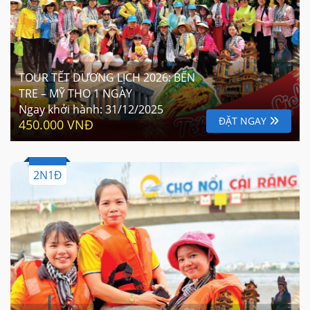
TOUR TẾT DƯƠNG LỊCH 2026: BẾN
TRE – MỸ THO 1 NGÀY
Ngay khởi hành:
31/12/2025
ĐẶT NGAY
450.000 VNĐ
2N1Đ