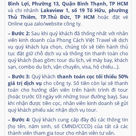
Bình Lợi, Phường 13, Quận Bình Thạnh, TP HCM
và chi nhánh
Lakeview 1, số 19 Tố Hữu, phường
Thủ Thiêm, TP.Thủ Đức, TP HCM
hoặc đặt vé
Online qua zalo/website công ty.
– Bước 2:
Sau khi quý khách đã thống nhất với nhân
viên kinh doanh của Phong Cách Việt Travel về dịch
vụ quý khách lựa chọn, chúng tôi sẽ tiến hành thủ
tục đặt giữ chỗ dịch vụ và thông tin thanh toán cho
quý khách (bao gồm: tour du lịch, vé máy bay, khách
sạn, combo du lịch, vận chuyển, visa, hộ chiếu…).
– Bước 3:
Quý khách
thanh toán cọc tối thiểu 50%
giá trị dịch vụ
cho công ty. Số tiền còn lại sẽ thanh
toán cho hướng dẫn viên trên hành trình đi tour
(hoặc trước 03 ngày với những tour đường bay). Sau
khi nhận được tiền cọc, nhân viên kinh doanh sẽ gửi
quý khách phiếu xác nhận dịch vụ tour.
– Bước 4:
Quý khách cung cấp đầy đủ các thông tin
(họ tên, năm sinh, số CMND/CCCD) của tất cả các
thành viên tham gia tour cho nhân viên tư vấn.