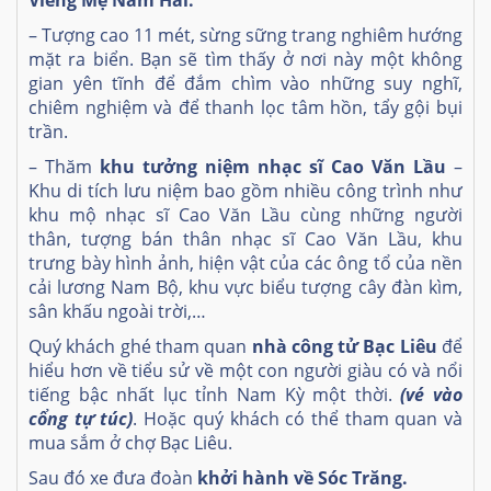
– Tượng cao 11 mét, sừng sững trang nghiêm hướng
mặt ra biển. Bạn sẽ tìm thấy ở nơi này một không
gian yên tĩnh để đắm chìm vào những suy nghĩ,
chiêm nghiệm và để thanh lọc tâm hồn, tẩy gội bụi
trần.
– Thăm
khu tưởng niệm nhạc sĩ Cao Văn Lầu
–
Khu di tích lưu niệm bao gồm nhiều công trình như
khu mộ nhạc sĩ Cao Văn Lầu cùng những người
thân, tượng bán thân nhạc sĩ Cao Văn Lầu, khu
trưng bày hình ảnh, hiện vật của các ông tổ của nền
cải lương Nam Bộ, khu vực biểu tượng cây đàn kìm,
sân khấu ngoài trời,…
Quý khách ghé tham quan
nhà công tử Bạc Liêu
để
hiểu hơn về tiểu sử về một con người giàu có và nổi
tiếng bậc nhất lục tỉnh Nam Kỳ một thời.
(vé vào
cổng tự túc)
. Hoặc quý khách có thể tham quan và
mua sắm ở chợ Bạc Liêu.
Sau đó xe đưa đoàn
khởi hành về Sóc Trăng.