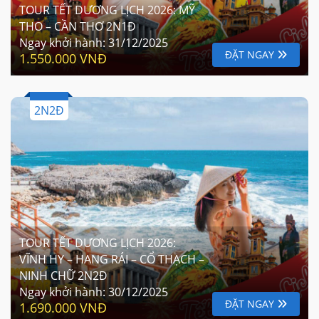
TOUR TẾT DƯƠNG LỊCH 2026: MỸ
THO – CẦN THƠ 2N1Đ
Ngay khởi hành:
31/12/2025
ĐẶT NGAY
1.550.000 VNĐ
2N2Đ
TOUR TẾT DƯƠNG LỊCH 2026:
VĨNH HY – HANG RÁI – CỔ THẠCH –
NINH CHỮ 2N2Đ
Ngay khởi hành:
30/12/2025
ĐẶT NGAY
1.690.000 VNĐ