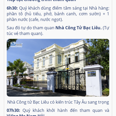
6h30:
Quý khách dùng điểm tâm sáng tại Nhà hàng:
phần tô (hủ tiếu, phở, bánh canh, cơm sườn) + 1
phần nước (cafe, nước ngọt).
Sau đó tự do tham quan
Nhà Công Tử Bạc Liêu.
(Tự
túc vé tham quan).
Nhà Công tử Bạc Liêu có kiến trúc Tây Âu sang trọng
07h30:
Quý khách khởi hành đến tham quan và
Viếng Mẹ Nam Hải.