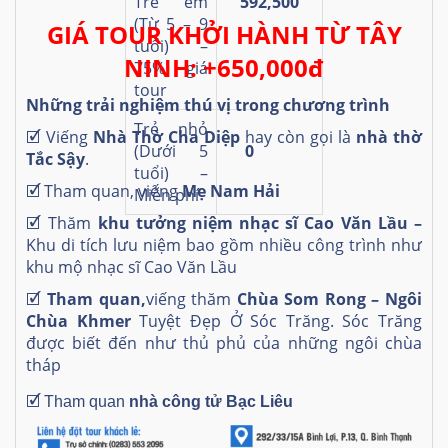
Trẻ em
592,500
(Từ 5 – 9
GIÁ TOUR KHỞI HÀNH TỪ TÂY
tuổi) –
NINH: +650,000đ
75% giá
tour
Những trải nghiệm thú vị trong chương trình
Trẻ nhỏ
🗹
Viếng
Nhà Thờ Cha Diệp
hay còn gọi là
nhà thờ
(Dưới 5
0
Tắc Sậy
.
tuổi) –
🗹
Tham quan, viếng
Mẹ Nam Hải
Miễn phí
🗹
Thăm
khu tưởng niệm nhạc sĩ Cao Văn Lầu –
Khu di tích lưu niệm bao gồm nhiều công trình như
khu mộ nhạc sĩ Cao Văn Lầu
🗹
Tham quan,
viếng thăm
Chùa Som Rong – Ngôi
Chùa Khmer
Tuyệt Đẹp Ở Sóc Trăng. Sóc Trăng
được biết đến như thủ phủ của những ngôi chùa
tháp
🗹
Tham quan
nhà công tử Bạc Liêu