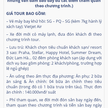
nhưng vẫn đảm bảo đầy đủ các điểm tham quan
theo chương trình.)
GIÁ TOUR BAO GỒM:
– Vé máy bay khứ hồi: SG – PQ – SG (kèm 7kg hành lý
xách tay): Vietjet Air
– Xe đời mới có máy lạnh, đưa đón khách đi theo
chương trình tour.
– Lưu trú: Khách chọn tiêu chuẩn khách sạn/ resort
3 sao: Praha, Stellar, Happy Hotel, Summer Dream,
Đức Lam Hà… 02 đêm phòng khách sạn (áp dụng với
dịch vụ bao gồm phòng: 2 khách/phòng, trường hợp
lẽ ngủ ghép)
– Ăn uống theo ẩm thực địa phương: Ăn phụ: 2 bữa
ăn sáng & Ăn chính: 04 bữa ăn chính theo tiêu
chuẩn (trong đó có 1 bữa trưa trên tàu).
Thực đơn
ăn chính : 140.000vnđ/ suất
– Phí tham quan, xe đời mới đón sân bay ngày đến,
tham quan theo chương trình và tiễn sân bay ngày