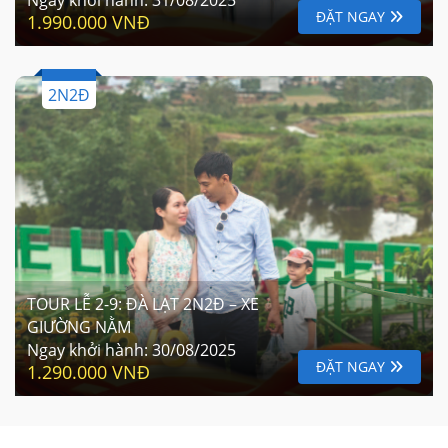
ĐẶT NGAY
1.990.000 VNĐ
2N2Đ
TOUR LỄ 2-9: ĐÀ LẠT 2N2Đ – XE
GIƯỜNG NẰM
Ngay khởi hành:
30/08/2025
ĐẶT NGAY
1.290.000 VNĐ