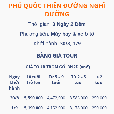
PHÚ QUỐC THIÊN ĐƯỜNG NGHĨ
DƯỠNG
Thời gian:
3 Ngày 2 Đêm
Phương tiện:
Máy bay & xe ô tô
Khởi hành:
30/8, 1/9
BẢNG GIÁ TOUR
GIÁ TOUR TRỌN GÓI 3N2D (vnđ)
Ngày
10 tuổi
Từ 5 – 9
Từ 2 – 5
< 2
khởi
trở lên
tuổi
tuổi
tuổi
hành
30/8
5,590,000
4,472,000
3.586.000
250.000
1/9
5,190,000
4.152.000
3,178.000
250.000