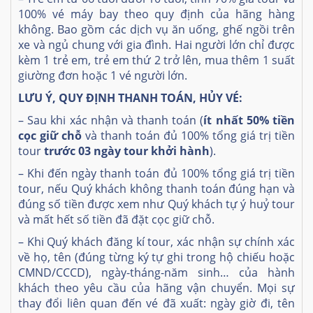
100% vé máy bay theo quy định của hãng hàng
không. Bao gồm các dịch vụ ăn uống, ghế ngồi trên
xe và ngủ chung với gia đình. Hai người lớn chỉ được
kèm 1 trẻ em, trẻ em thứ 2 trở lên, mua thêm 1 suất
giường đơn hoặc 1 vé người lớn.
LƯU Ý, QUY ĐỊNH THANH TOÁN, HỦY VÉ:
– Sau khi xác nhận và thanh toán (
ít nhất 50% tiền
cọc giữ chỗ
và thanh toán đủ 100% tổng giá trị tiền
tour
trước 03 ngày tour khởi hành
).
– Khi đến ngày thanh toán đủ 100% tổng giá trị tiền
tour, nếu Quý khách không thanh toán đúng hạn và
đúng số tiền được xem như Quý khách tự ý huỷ tour
và mất hết số tiền đã đặt cọc giữ chỗ.
– Khi Quý khách đăng kí tour, xác nhận sự chính xác
về họ, tên (đúng từng ký tự ghi trong hộ chiếu hoặc
CMND/CCCD), ngày-tháng-năm sinh… của hành
khách theo yêu cầu của hãng vận chuyển. Mọi sự
thay đổi liên quan đến vé đã xuất: ngày giờ đi, tên