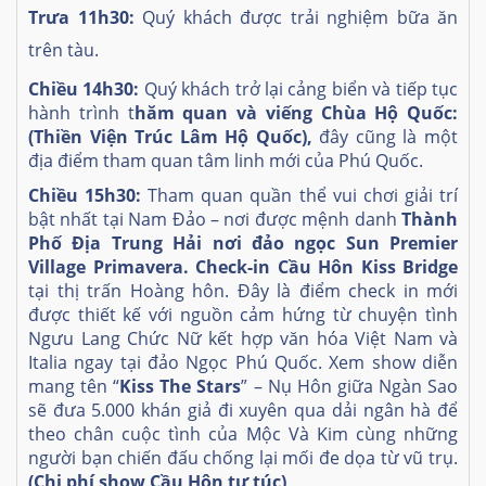
Trưa 11h30:
Quý khách được trải nghiệm bữa ăn
trên tàu.
Chiều 14h30:
Quý khách trở lại cảng biển và tiếp tục
hành trình t
hăm quan và viếng Chùa Hộ Quốc:
(Thiền Viện Trúc Lâm Hộ Quốc),
đây cũng là một
địa điểm tham quan tâm linh mới của Phú Quốc.
Chiều 15h30:
Tham quan quần thể vui chơi giải trí
bật nhất tại Nam Đảo – nơi được mệnh danh
Thành
Phố Địa Trung Hải
nơi đảo ngọc Sun Premier
Village Primavera.
Check-in Cầu Hôn Kiss Bridge
tại thị trấn Hoàng hôn. Đây là điểm check in mới
được thiết kế với nguồn cảm hứng từ chuyện tình
Ngưu Lang Chức Nữ kết hợp văn hóa Việt Nam và
Italia ngay tại đảo Ngọc Phú Quốc. Xem show diễn
mang tên “
Kiss The Stars
” – Nụ Hôn giữa Ngàn Sao
sẽ đưa 5.000 khán giả đi xuyên qua dải ngân hà để
theo chân cuộc tình của Mộc Và Kim cùng những
người bạn chiến đấu chống lại mối đe dọa từ vũ trụ.
(Chi phí show Cầu Hôn tự túc)