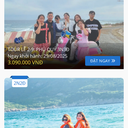
TOUR LỄ 2-9: PHÚ QUÝ 3N3Đ
Ngay khởi hành:
29/08/2025
ĐẶT NGAY
3.090.000 VNĐ
2N2Đ