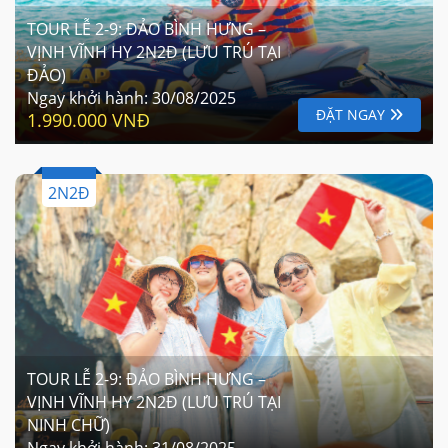
TOUR LỄ 2-9: ĐẢO BÌNH HƯNG –
VỊNH VĨNH HY 2N2Đ (LƯU TRÚ TẠI
ĐẢO)
Ngay khởi hành:
30/08/2025
ĐẶT NGAY
1.990.000 VNĐ
2N2Đ
TOUR LỄ 2-9: ĐẢO BÌNH HƯNG –
VỊNH VĨNH HY 2N2Đ (LƯU TRÚ TẠI
NINH CHỮ)
Ngay khởi hành:
31/08/2025