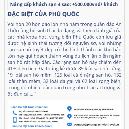
Nâng cấp khách sạn 4 sao: +500.000vnđ/ khách
ĐẶC BIỆT CỦA PHÚ QUỐC
Với hơn 20 hòn đảo lớn nhỏ nằm trong quần đảo An
Thới cùng hệ sinh thái đa dạng, và theo đánh giá của
các nhà khoa học, vùng biển Phú Quốc còn lưu giữ
được hệ sinh thái tương đối nguyên sơ, với những
rạn san hô tuyệt đẹp có thể hình thành các khu bảo
tồn hay qui hoạch thành vùng du lịch lặn biển ngắm
san hô rất hấp dẫn. Các rặng san hô này chiếm đến
41% diện tích. Đã thống kê được 89 loài san hô cứng,
19 loài san hô mềm, 125 loài cá ở rặng san hô, 132
loài thân mềm, 32 loài da gai và 62 loài rong biển,
trong đó nhiều loài quan trọng như trai tai tượng và
ốc đun cái….”