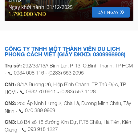
Ngay khởi hành:
31/12/2025
ĐẶT NGAY
1.790.000 VNĐ
CÔNG TY TNHH MỘT THÀNH VIÊN DU LỊCH
PHONG CÁCH VIỆT (GIẤY ĐKKD: 0309998908)
Trụ sở:
292/33/15A Bình Lợi, P. 13, Q.Bình Thạnh, TP HCM
0934 008 116
(0283) 553 2095
- 📞
-
CN1:
8/1A Đường 26, Hiệp Bình Chánh, TP Thủ Đức, TP
0932 70 9911
(0283) 553 1128
HCM - 📞
-
CN2:
255 Ấp Ninh Hưng 2, Chà Là, Dương Minh Châu, Tây
070 389 9969
Ninh - 📞
CN3:
Lô B4 số 15 đường Kim Dự, P.Tô Châu, Hà Tiên, Kiên
093 918 1227
Giang - 📞