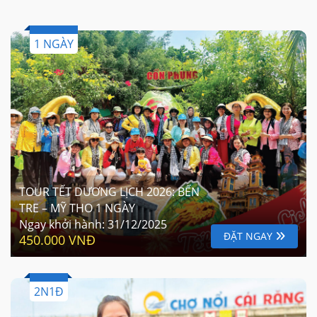
1 NGÀY
TOUR TẾT DƯƠNG LỊCH 2026: BẾN
TRE – MỸ THO 1 NGÀY
Ngay khởi hành:
31/12/2025
ĐẶT NGAY
450.000 VNĐ
2N1Đ