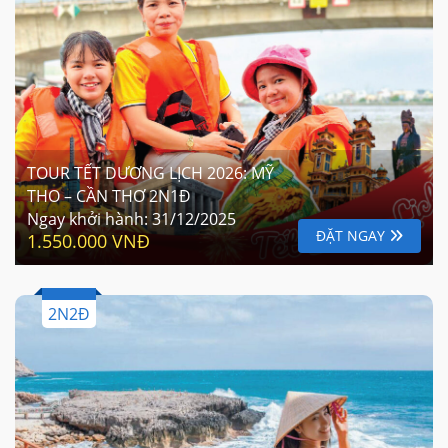
TOUR TẾT DƯƠNG LỊCH 2026: MỸ
THO – CẦN THƠ 2N1Đ
Ngay khởi hành:
31/12/2025
ĐẶT NGAY
1.550.000 VNĐ
2N2Đ