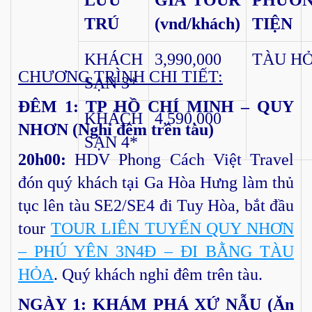
TRÚ
(vnd/khách)
TIỆN
KHÁCH
3,990,000
TÀU H
CHƯƠNG TRÌNH CHI TIẾT:
SẠN 3*
ĐÊM 1: TP HỒ CHÍ MINH – QUY
KHÁCH
4,590,000
NHƠN (Nghỉ đêm trên tàu)
SẠN 4*
20h00:
HDV Phong Cách Việt Travel
đón quý khách tại Ga Hòa Hưng làm thủ
tục lên tàu SE2/SE4 đi Tuy Hòa, bắt đầu
tour
TOUR LIÊN TUYẾN QUY NHƠN
– PHÚ YÊN 3N4Đ – ĐI BẰNG TÀU
HỎA
. Quý khách nghỉ đêm trên tàu.
NGÀY 1: KHÁM PHÁ XỨ NẪU (Ăn