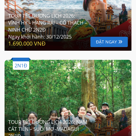
TOUR TẾT DƯƠNG LỊCH 2026:
VĨNH HY – HANG RÁI – CỔ THẠCH –
NINH CHỮ 2N2Đ
Ngay khởi hành:
30/12/2025
ĐẶT NGAY
1.690.000 VNĐ
2N1Đ
TOUR TẾT DƯƠNG LỊCH 2026: NAM
CÁT TIÊN – SUỐI MƠ -MADAGUI
2N1Đ