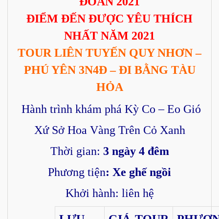
ĐOÀN 2021
ĐIỂM ĐẾN ĐƯỢC YÊU THÍCH
NHẤT NĂM 2021
TOUR LIÊN TUYẾN QUY NHƠN –
PHÚ YÊN 3N4Đ – ĐI BẰNG TÀU
HỎA
Hành trình khám phá Kỳ Co – Eo Gió
Xứ Sở Hoa Vàng Trên Cỏ Xanh
Thời gian:
3 ngày 4 đêm
Phương tiện
: Xe ghế ngồi
Khởi hành: liên hệ
LƯU
GIÁ TOUR
PHƯƠ