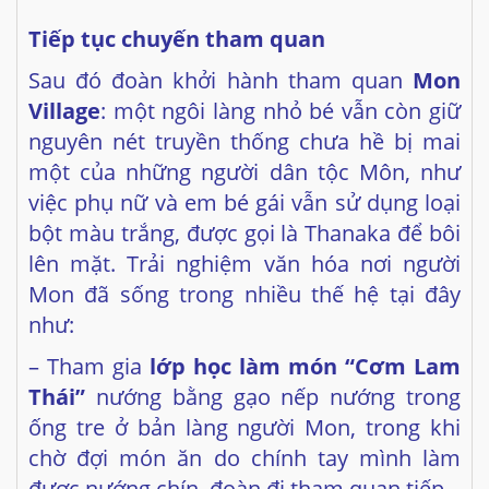
Village
: một ngôi làng nhỏ bé vẫn còn giữ
nguyên nét truyền thống chưa hề bị mai
một của những người dân tộc Môn, như
việc phụ nữ và em bé gái vẫn sử dụng loại
bột màu trắng, được gọi là Thanaka để bôi
lên mặt. Trải nghiệm văn hóa nơi người
Mon đã sống trong nhiều thế hệ tại đây
như:
– Tham gia
lớp học làm món “Cơm Lam
Thái”
nướng bằng gạo nếp nướng trong
ống tre ở bản làng người Mon, trong khi
chờ đợi món ăn do chính tay mình làm
được nướng chín, đoàn đi tham quan tiếp.
–
Hòn đá vàng Golden Rock
, hang động
có tượng Phật và ngôi trường làng Mon