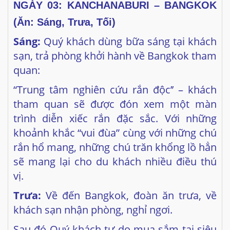
sạn, trả phòng khởi hành về Bangkok tham
quan:
“Trung tâm nghiên cứu rắn độc’’ – khách
tham quan sẽ được đón xem một màn
trình diễn xiếc rắn đặc sắc. Với những
khoảnh khắc “vui đùa” cùng với những chú
rắn hổ mang, những chú trăn khổng lồ hẳn
sẽ mang lại cho du khách nhiều điều thú
vị.
Trưa:
Về đến Bangkok, đoàn ăn trưa, về
khách sạn nhận phòng, nghỉ ngơi.
Sau đó Quý khách tự do mua sắm tại siêu
thị Big C hoặc tự do khám phá các khu
mua sắm sầm uất khác ngay trung tâm
Pratunam như: MBK, Central World.