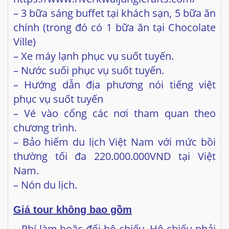
– Xe máy lạnh phục vụ suốt tuyến.
– Nước suối phục vụ suốt tuyến.
– Hướng dẫn địa phương nói tiếng việt
phục vụ suốt tuyến
– Vé vào cổng các nơi tham quan theo
chương trình.
– Bảo hiểm du lịch Việt Nam với mức bồi
thường tối đa 220.000.000VND tại Việt
Nam.
– Nón du lịch.
Giá tour không bao gồm
– Phí làm hoặc đổi hộ chiếu. Hộ chiếu phải
còn hạn 6 tháng tính đến ngày kết thúc
tour.
– Tiền tip cho HDV địa phương và lái xe