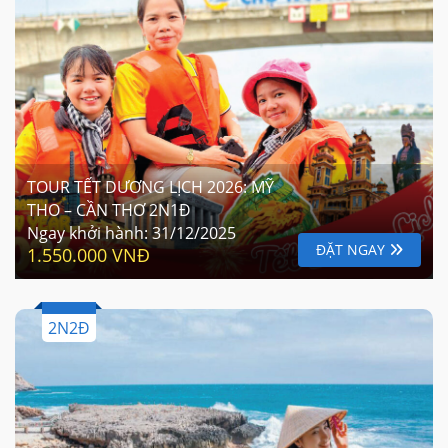
TOUR TẾT DƯƠNG LỊCH 2026: MỸ
THO – CẦN THƠ 2N1Đ
Ngay khởi hành:
31/12/2025
ĐẶT NGAY
1.550.000 VNĐ
2N2Đ
TOUR TẾT DƯƠNG LỊCH 2026: