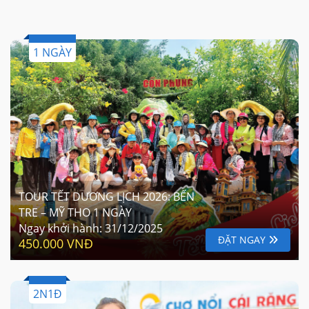
TOUR TẾT DƯƠNG LỊCH 2026: BẾN
TRE – MỸ THO 1 NGÀY
Ngay khởi hành:
31/12/2025
ĐẶT NGAY
450.000 VNĐ
2N1Đ