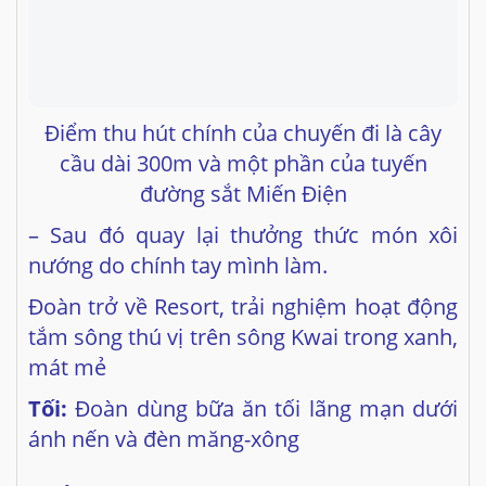
Điểm thu hút chính của chuyến đi là cây
cầu dài 300m và một phần của tuyến
đường sắt Miến Điện
– Sau đó quay lại thưởng thức món xôi
nướng do chính tay mình làm.
Đoàn trở về Resort, trải nghiệm hoạt động
tắm sông thú vị trên sông Kwai trong xanh,
mát mẻ
Tối:
Đoàn dùng bữa ăn tối lãng mạn dưới
ánh nến và đèn măng-xông
NGÀY
03: KANCHANABURI – BANGKOK
(Ăn: Sáng, Trưa, Tối)
Sáng:
Quý khách dùng bữa sáng tại khách