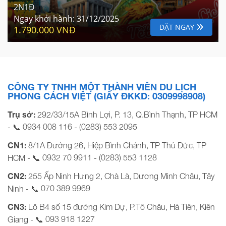
CÔNG TY TNHH MỘT THÀNH VIÊN DU LỊCH
PHONG CÁCH VIỆT (GIẤY ĐKKD: 0309998908)
Trụ sở:
292/33/15A Bình Lợi, P. 13, Q.Bình Thạnh, TP HCM
0934 008 116
(0283) 553 2095
- 📞
-
CN1:
8/1A Đường 26, Hiệp Bình Chánh, TP Thủ Đức, TP
0932 70 9911
(0283) 553 1128
HCM - 📞
-
CN2:
255 Ấp Ninh Hưng 2, Chà Là, Dương Minh Châu, Tây
070 389 9969
Ninh - 📞
CN3:
Lô B4 số 15 đường Kim Dự, P.Tô Châu, Hà Tiên, Kiên
093 918 1227
Giang - 📞
contact@phongcachviettravel.vn
Email:
www.phongcachviettravel.vn
Website: