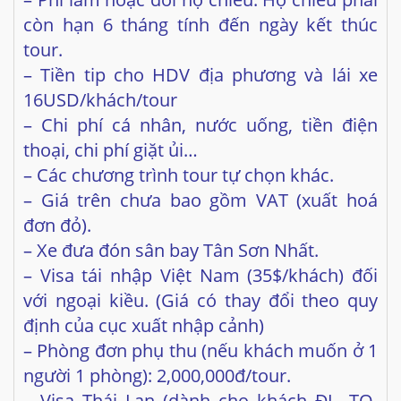
16USD/khách/tour
– Chi phí cá nhân, nước uống, tiền điện
thoại, chi phí giặt ủi…
– Các chương trình tour tự chọn khác.
– Giá trên chưa bao gồm VAT (xuất hoá
đơn đỏ).
– Xe đưa đón sân bay Tân Sơn Nhất.
– Visa tái nhập Việt Nam (35$/khách) đối
với ngoại kiều. (Giá có thay đổi theo quy
định của cục xuất nhập cảnh)
– Phòng đơn phụ thu (nếu khách muốn ở 1
người 1 phòng): 2,000,000đ/tour.
– Visa Thái Lan (dành cho khách ĐL, TQ,
HK): 35$/khách (Giá có thay đổi theo quy
định của
Lãnh sự quán Thái)