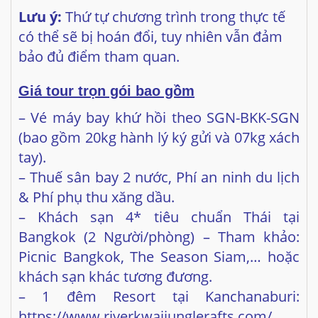
Giá tour trọn gói bao gồm
– Vé máy bay khứ hồi theo SGN-BKK-SGN
(bao gồm 20kg hành lý ký gửi và 07kg xách
tay).
– Thuế sân bay 2 nước, Phí an ninh du lịch
& Phí phụ thu xăng dầu.
– Khách sạn 4* tiêu chuẩn Thái tại
Bangkok (2 Người/phòng) – Tham khảo:
Picnic Bangkok, The
Season Siam,… hoặc
khách sạn khác tương đương.
– 1 đêm Resort tại Kanchanaburi:
https://www.riverkwaijunglerafts.com/
– 3 bữa sáng buffet tại khách sạn, 5 bữa ăn
chính (trong đó có 1 bữa ăn tại Chocolate
Ville)