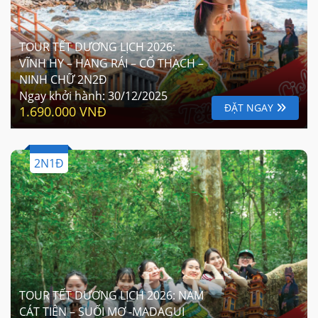
VĨNH HY – HANG RÁI – CỔ THẠCH –
NINH CHỮ 2N2Đ
Ngay khởi hành:
30/12/2025
ĐẶT NGAY
1.690.000 VNĐ
2N1Đ
TOUR TẾT DƯƠNG LỊCH 2026: NAM
CÁT TIÊN – SUỐI MƠ -MADAGUI
2N1Đ
Ngay khởi hành:
31/12/2025
ĐẶT NGAY
1.790.000 VNĐ