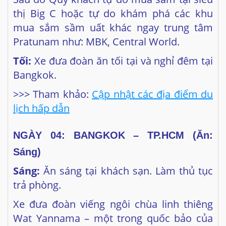
Tối:
Xe đưa đoàn ăn tối tại và nghỉ đêm tại
Bangkok.
>>> Tham khảo:
Cập nhật các địa điểm du
lịch hấp dẫn
NGÀY
04: BANGKOK – TP.HCM (Ăn:
Sáng)
Sáng:
Ăn sáng tại khách sạn. Làm thủ tục
trả phòng.
Xe đưa đoàn viếng ngôi chùa linh thiêng
Wat Yannama – một trong quốc bảo của
Thái Lan nơi mang lại nhiều năng lượng
tâm linh tích cực cho Quý Phật Tử và du
khách gần xa.