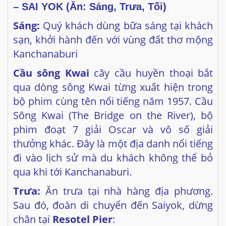
Kanchanaburi
Cầu sông Kwai
cây cầu huyền thoại bắt
qua dòng sông Kwai từng xuất hiện trong
bộ phim cùng tên nổi tiếng năm 1957. Cầu
Sông Kwai (The Bridge on the River), bộ
phim đoạt 7 giải Oscar và
vô số giải
thưởng khác. Đây là một địa danh nổi tiếng
đi vào lịch sử mà du khách không thể bỏ
qua khi tới Kanchanaburi.
Trưa:
Ăn trưa tại nhà hàng địa phương.
Sau đó, đoàn di chuyển đến Saiyok, dừng
chân tại
Resotel Pier
:
– Trải nghiệm đi thuyền đuôi dài ngắm
cảnh đẹp 2 bên bờ sông Kwai từ bến tàu
đến
River Kwai Jungle Rafts Resort
và