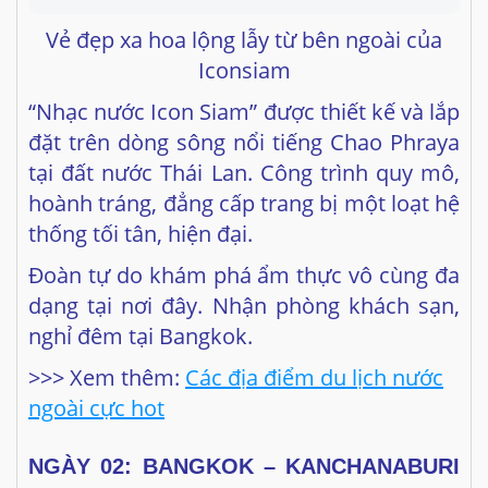
“Nhạc nước Icon Siam” được thiết kế và lắp
đặt trên dòng sông nổi tiếng Chao Phraya
tại đất nước Thái Lan. Công trình quy mô,
hoành tráng, đẳng cấp trang bị một loạt hệ
thống tối tân, hiện đại.
Đoàn tự do khám phá ẩm thực vô cùng đa
dạng tại nơi đây. Nhận phòng khách sạn,
nghỉ đêm tại Bangkok.
>>> Xem thêm:
Các địa điểm du lịch nước
ngoài cực hot
NGÀY
02: BANGKOK – KANCHANABURI
– SAI YOK (Ăn: Sáng, Trưa, Tối)
Sáng:
Quý khách dùng bữa sáng tại khách
sạn, khởi hành đến với vùng đất thơ mộng