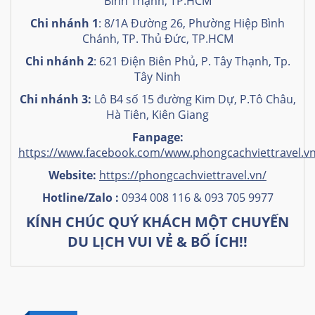
Bình Thạnh, TP.HCM
Chi nhánh 1
: 8/1A Đường 26, Phường Hiệp Bình
Chánh, TP. Thủ Đức, TP.HCM
Chi nhánh 2
: 621 Điện Biên Phủ, P. Tây Thạnh, Tp.
Tây Ninh
Chi nhánh 3:
Lô B4 số 15 đường Kim Dự, P.Tô Châu,
Hà Tiên, Kiên Giang
Fanpage:
https://www.facebook.com/www.phongcachviettravel.v
Website:
https://phongcachviettravel.vn/
Hotline/Zalo :
0934 008 116 & 093 705 9977
KÍNH CHÚC QUÝ KHÁCH MỘT CHUYẾN
DU LỊCH VUI VẺ & BỔ ÍCH!!