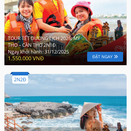
TOUR TẾT DƯƠNG LỊCH 2026: MỸ
THO – CẦN THƠ 2N1Đ
Ngay khởi hành:
31/12/2025
ĐẶT NGAY
1.550.000 VNĐ
2N2Đ