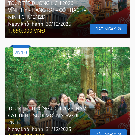
TOUR TẾT DƯƠNG LỊCH 2026:
VĨNH HY – HANG RÁI – CỔ THẠCH –
NINH CHỮ 2N2Đ
Ngay khởi hành:
30/12/2025
ĐẶT NGAY
1.690.000 VNĐ
2N1Đ
TOUR TẾT DƯƠNG LỊCH 2026: NAM
CÁT TIÊN – SUỐI MƠ -MADAGUI
2N1Đ
Ngay khởi hành:
31/12/2025
ĐẶT NGAY