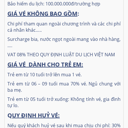
Bảo hiểm du lịch: 100.000.000đ/trường hợp
GIÁ VÉ KHÔNG BAO GỒM
:
Chi phí tham quan ngoài chương trình và các chi phí
cá nhân khác…..
Surcharge bia, nước ngọt ngoài mang vào nhà hàng,
….
VAT 08% THEO QUY ĐỊNH LUẬT DU LỊCH VIỆT NAM
GIÁ VÉ DÀNH CHO TRẺ EM:
Trẻ em từ 10 tuổi trở lên mua 1 vé.
Trẻ em từ 06 – 09 tuổi mua 70% vé. Ngủ chung với
ba mẹ.
Trẻ em từ 05 tuổi trở xuống: Không tính vé, gia đình
tự lo.
Q
UY ĐỊNH HUỶ VÉ:
Nếu quý khách huỷ vé sau khi mua chịu chi phí: 30%