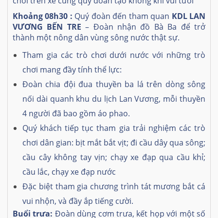
chơi trên xe cùng quý đoàn tạo không khí vui tươi
Khoảng
08
h30 :
Quý đoàn đến tham quan
KDL LAN
VƯƠNG BẾN TRE
– Đoàn nhận đồ Bà Ba để trở
thành một nông dân vùng sông nước thật sự.
Tham gia các trò chơi dưới nước với những trò
chơi mang đầy tính thể lực:
Đoàn chia đội đua thuyền ba lá trên dòng sông
nối dài quanh khu du lịch Lan Vương, mỗi thuyền
4 người đã bao gồm áo phao.
Quý khách tiếp tục tham gia trải nghiệm các trò
chơi dân gian: bịt mắt bắt vịt; đi cầu dây qua sông;
cầu cây không tay vịn; chạy xe đạp qua cầu khỉ;
cầu lắc, chạy xe đạp nước
Đặc biệt tham gia chương trình tát mương bắt cá
vui nhộn, và đầy ắp tiếng cười.
Buổi trưa:
Đoàn dùng cơm trưa, kết họp với một số