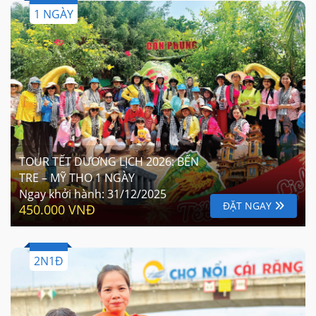
1 NGÀY
TOUR TẾT DƯƠNG LỊCH 2026: BẾN
TRE – MỸ THO 1 NGÀY
Ngay khởi hành:
31/12/2025
ĐẶT NGAY
450.000 VNĐ
2N1Đ