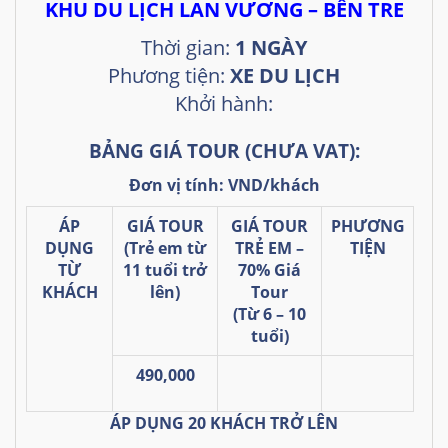
KHU DU LỊCH LAN VƯƠNG – BẾN TRE
Thời gian:
1 NGÀY
Phương tiện:
XE DU LỊCH
Khởi hành:
BẢNG GIÁ TOUR
(CHƯA VAT):
Đơn vị tính: VND/khách
ÁP
GIÁ TOUR
GIÁ TOUR
PHƯƠNG
DỤNG
(Trẻ em từ
TRẺ EM –
TIỆN
TỪ
11 tuổi trở
70% Giá
KHÁCH
lên)
Tour
(Từ 6 – 10
tuổi)
490,000
ÁP DỤNG 20 KHÁCH TRỞ LÊN