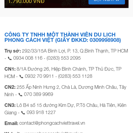
1.790.000 VNĐ
CÔNG TY TNHH MỘT THÀNH VIÊN DU LỊCH
PHONG CÁCH VIỆT (GIẤY ĐKKD: 0309998908)
Trụ sở:
292/33/15A Bình Lợi, P. 13, Q.Bình Thạnh, TP HCM
0934 008 116
(0283) 553 2095
- 📞
-
CN1:
8/1A Đường 26, Hiệp Bình Chánh, TP Thủ Đức, TP
0932 70 9911
(0283) 553 1128
HCM - 📞
-
CN2:
255 Ấp Ninh Hưng 2, Chà Là, Dương Minh Châu, Tây
070 389 9969
Ninh - 📞
CN3:
Lô B4 số 15 đường Kim Dự, P.Tô Châu, Hà Tiên, Kiên
093 918 1227
Giang - 📞
contact@phongcachviettravel.vn
Email: