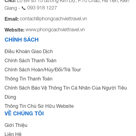
CN3:
Lô B4 số 15 đường Kim Dự, P.Tô Châu, Hà Tiên, Kiên
093 918 1227
Giang - 📞
contact@phongcachviettravel.vn
Email:
www.phongcachviettravel.vn
Website:
CHÍNH SÁCH
Điều Khoản Giao Dịch
Chính Sách Thanh Toán
Chính Sách Hoàn/Hủy/Đổi/Trả Tour
Thông Tin Thanh Toán
Chính Sách Bảo Vệ Thông Tin Cá Nhân Của Người Tiêu
Dùng
Thông Tin Chủ Sở Hữu Website
VỀ CHÚNG TÔI
Giới Thiệu
Liên Hệ