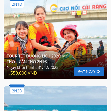
2N1Đ
TOUR TẾT DƯƠNG LỊCH 2026: MỸ
THO – CẦN THƠ 2N1Đ
Ngay khởi hành:
31/12/2025
ĐẶT NGAY
1.550.000 VNĐ
2N2Đ