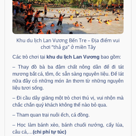
Khu du lịch Lan Vương Bến Tre – Địa điểm vui
chơi “thả ga” ở miền Tây
Các trò chơi tại
khu du lịch Lan Vương
bao gồm:
– Thay đồ bà ba đậm chất nông dân để đi tát
mương bắt cá, tôm, ốc sẵn sàng nguyên liệu. Để lát
nữa đây có những món ăn thơm từ những nguyên
liệu tươi sống.
– Đi cầu dây giăng một trò chơi thú vị, vui nhộn mà
chắc chắn quý khách không thể nào bỏ qua.
– Tham quan trại nuôi ếch, cá đồng.
– Học làm bánh xèo, bánh chuối nướng, cấy lúa,
câu cá,…
(chi phí tự túc)