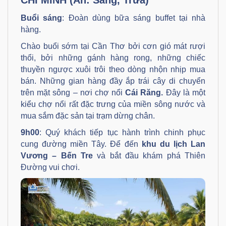
CHÍ MINH (Ăn: Sáng, Trưa)
Buổi sáng
: Đoàn dùng bữa sáng buffet tại nhà
hàng.
Chào buổi sớm tại Cần Thơ bởi cơn gió mát rượi
thổi, bởi những gánh hàng rong, những chiếc
thuyền ngược xuôi trôi theo dòng nhộn nhịp mua
bán. Những gian hàng đầy ắp trái cây di chuyển
trên mặt sông – nơi chợ nổi
Cái Răng.
Đây là một
kiểu chợ nổi rất đặc trưng của miền sông nước và
mua sắm đặc sản tại trạm dừng chân.
9h00
: Quý khách tiếp tục hành trình chinh phục
cung đường miền Tây. Để đến
khu du lịch Lan
Vương – Bến Tre
và bắt đầu khám phá Thiên
Đường vui chơi.