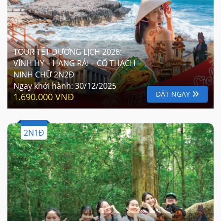
TOUR TẾT DƯƠNG LỊCH 2026:
VĨNH HY – HANG RÁI – CỔ THẠCH –
NINH CHỮ 2N2Đ
Ngay khởi hành:
30/12/2025
ĐẶT NGAY
1.690.000 VNĐ
2N1Đ