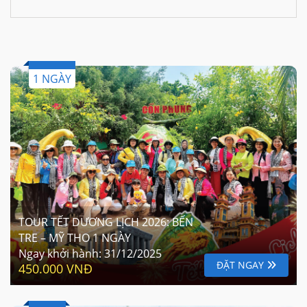
1 NGÀY
TOUR TẾT DƯƠNG LỊCH 2026: BẾN
TRE – MỸ THO 1 NGÀY
Ngay khởi hành:
31/12/2025
ĐẶT NGAY
450.000 VNĐ