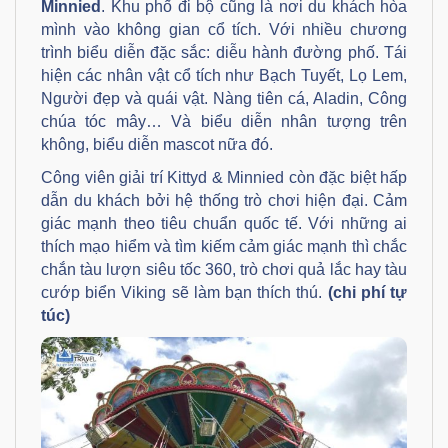
Minnied
. Khu phố đi bộ cũng là nơi du khách hòa
mình vào không gian cổ tích. Với nhiều chương
trình biểu diễn đặc sắc: diễu hành đường phố. Tái
hiện các nhân vật cổ tích như Bạch Tuyết, Lọ Lem,
Người đẹp và quái vật. Nàng tiên cá, Aladin, Công
chúa tóc mây… Và biểu diễn nhân tượng trên
không, biểu diễn mascot nữa đó.
Công viên giải trí Kittyd & Minnied còn đặc biệt hấp
dẫn du khách bởi hệ thống trò chơi hiện đại. Cảm
giác mạnh theo tiêu chuẩn quốc tế. Với những ai
thích mạo hiểm và tìm kiếm cảm giác mạnh thì chắc
chắn tàu lượn siêu tốc 360, trò chơi quả lắc hay tàu
cướp biển Viking sẽ làm bạn thích thú.
(chi phí tự
túc)