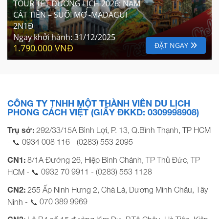
TOUR TẾT DƯƠNG LỊCH 2026: NAM
CÁT TIÊN – SUỐI MƠ -MADAGUI
2N1Đ
Ngay khởi hành:
31/12/2025
ĐẶT NGAY
1.790.000 VNĐ
CÔNG TY TNHH MỘT THÀNH VIÊN DU LỊCH
PHONG CÁCH VIỆT (GIẤY ĐKKD: 0309998908)
Trụ sở:
292/33/15A Bình Lợi, P. 13, Q.Bình Thạnh, TP HCM
0934 008 116
(0283) 553 2095
- 📞
-
CN1:
8/1A Đường 26, Hiệp Bình Chánh, TP Thủ Đức, TP
0932 70 9911
(0283) 553 1128
HCM - 📞
-
CN2:
255 Ấp Ninh Hưng 2, Chà Là, Dương Minh Châu, Tây
070 389 9969
Ninh - 📞