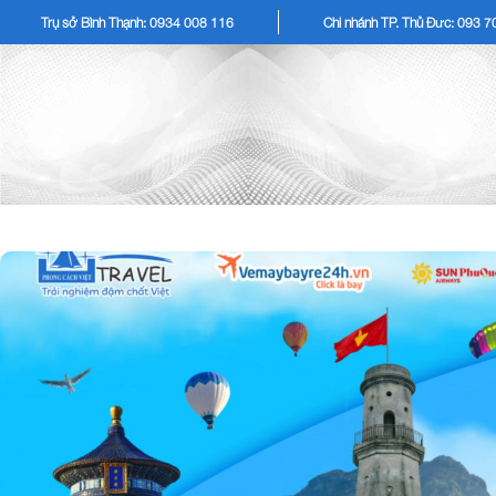
Trụ sở Bình Thạnh: 0934 008 116
Chi nhánh TP. Thủ Đức: 093 
TOUR KHÁCH LẺ
TOU