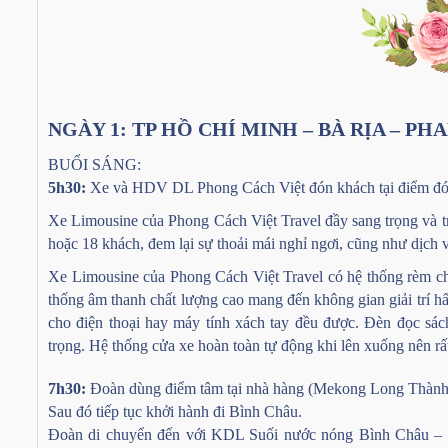
NGÀY 1: TP HỒ CHÍ MINH – BÀ RỊA – PHAN T
BUỔI SÁNG:
5h30:
Xe và HDV DL Phong Cách Việt đón khách tại điểm đón,
Xe Limousine của Phong Cách Việt Travel đầy sang trọng và tran
hoặc 18 khách, đem lại sự thoải mái nghỉ ngơi, cũng như dịch 
Xe Limousine của Phong Cách Việt Travel có hệ thống rèm che
thống âm thanh chất lượng cao mang đến không gian giải trí h
cho điện thoại hay máy tính xách tay đều được. Đèn đọc sác
trọng. Hệ thống cửa xe hoàn toàn tự động khi lên xuống nên rất 
7h30:
Đoàn dùng điểm tâm tại nhà hàng (Mekong Long Thành
Sau đó tiếp tục khởi hành đi Bình Châu.
Đoàn di chuyển đến với KDL Suối nước nóng Bình Châu – 