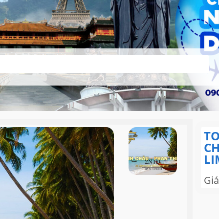
TO
CH
LI
Giá