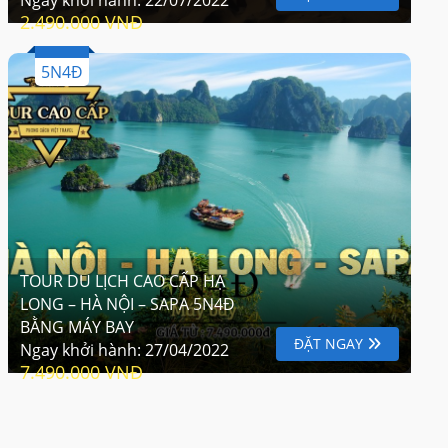
2.490.000 VNĐ
5N4Đ
TOUR DU LỊCH CAO CẤP HẠ
LONG – HÀ NỘI – SAPA 5N4Đ
BẰNG MÁY BAY
ĐẶT NGAY
Ngay khởi hành:
27/04/2022
7.490.000 VNĐ