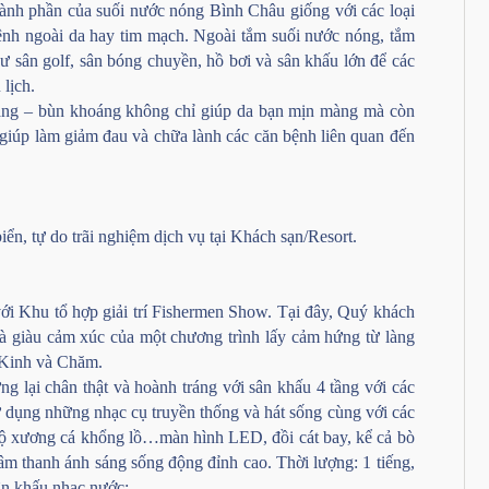
hành phần của suối nước nóng Bình Châu giống với các loại
ố bệnh ngoài da hay tim mạch. Ngoài tắm suối nước nóng, tắm
ư sân golf, sân bóng chuyền, hồ bơi và sân khấu lớn để các
lịch.
oáng – bùn khoáng không chỉ giúp da bạn mịn màng mà còn
 giúp làm giảm đau và chữa lành các căn bệnh liên quan đến
n, tự do trãi nghiệm dịch vụ tại Khách sạn/Resort.
i Khu tổ hợp giải trí Fishermen Show. Tại đây, Quý khách
à giàu cảm xúc của một chương trình lấy cảm hứng từ làng
c Kinh và Chăm.
g lại chân thật và hoành tráng với sân khấu 4 tầng với các
dụng những nhạc cụ truyền thống và hát sống cùng với các
bộ xương cá khổng lồ…màn hình LED, đồi cát bay, kể cả bò
m thanh ánh sáng sống động đỉnh cao. Thời lượng: 1 tiếng,
ân khấu nhạc nước: