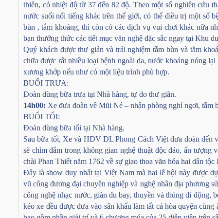
thiên, có nhiệt độ từ 37 đến 82 độ. Theo một số nghiên cứu t
nước suối nổi tiếng khác trên thế giới, có thể điều trị một s
bùn , tắm khoáng, thì còn có các dịch vụ vui chơi khác nữa nh
bạn thưởng thức các tiết mục văn nghệ đặc sắc ngay tại Khu du 
Quý khách được thư giản và trải nghiệm tắm bùn và tắm kh
chữa được rất nhiều loại bệnh ngoài da, nước khoáng nóng lại
xương khớp nếu như có một liệu trình phù hợp.
BUỔI TRƯA:
Đoàn dùng bữa trưa tại Nhà hàng, tự do thư giãn.
14h00:
Xe đưa đoàn về Mũi Né – nhận phòng nghỉ ngơi, tắm biể
BUỔI TỐI:
Đoàn dùng bữa tối tại Nhà hàng.
Sau bữa tối, Xe và HDV DL Phong Cách Việt đưa đoàn đến vớ
sẽ chìm đắm trong không gian nghệ thuật độc đáo, ấn tượng v
chài Phan Thiết năm 1762 về sự giao thoa văn hóa hai dân tộ
Đây là show duy nhất tại Việt Nam mà hai lễ hội này được dựn
vũ công đương đại chuyên nghiệp và nghệ nhân địa phương sử 
công nghệ nhạc nước, giàn đu bay, thuyền và thúng di động, 
kéo xe đều được đưa vào sân khấu làm tất cả hòa quyện cùng â
bao gồm phần giải trí và 6 chương múa của 25 diễn viên trên s