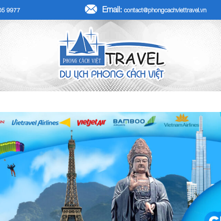
Email:
705 9977
contact@phongcachviettravel.vn
R TẾT DƯƠNG LỊCH 2026
TOUR KHÁCH ĐOÀN