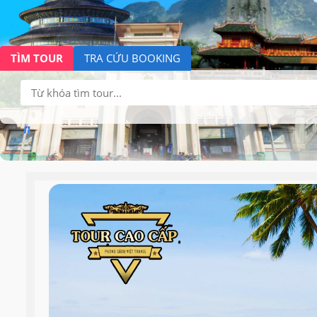
TÌM TOUR
TRA CỨU BOOKING
Tìm
kiếm: