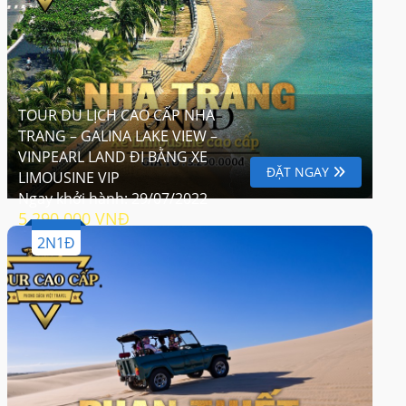
TOUR DU LỊCH CAO CẤP NHA
TRANG – GALINA LAKE VIEW –
VINPEARL LAND ĐI BẰNG XE
ĐẶT NGAY
LIMOUSINE VIP
Ngay khởi hành:
29/07/2022
5.290.000 VNĐ
2N1Đ