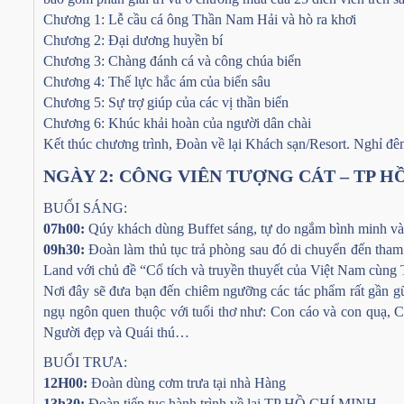
Chương 1: Lễ cầu cá ông Thần Nam Hải và hò ra khơi
Chương 2: Đại dương huyền bí
Chương 3: Chàng đánh cá và công chúa biển
Chương 4: Thế lực hắc ám của biển sâu
Chương 5: Sự trợ giúp của các vị thần biển
Chương 6: Khúc khải hoàn của người dân chài
Kết thúc chương trình, Đoàn về lại Khách sạn/Resort. Nghỉ đê
NGÀY 2: CÔNG VIÊN TƯỢNG CÁT – TP HỒ 
BUỔI SÁNG:
07h00:
Qúy khách dùng Buffet sáng, tự do ngắm bình minh và
09h30:
Đoàn làm thủ tục trả phòng sau đó di chuyển đến tham
Land với chủ đề “Cổ tích và truyền thuyết của Việt Nam cùng 
Nơi đây sẽ đưa bạn đến chiêm ngưỡng các tác phẩm rất gần gũ
ngụ ngôn quen thuộc với tuổi thơ như: Con cáo và con quạ, 
Người đẹp và Quái thú…
BUỔI TRƯA:
12H00:
Đoàn dùng cơm trưa tại nhà Hàng
13h30:
Đoàn tiếp tục hành trình về lại TP HỒ CHÍ MINH