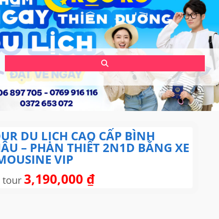
UR DU LỊCH CAO CẤP BÌNH
ÂU – PHAN THIẾT 2N1D BẰNG XE
MOUSINE VIP
3,190,000
₫
 tour