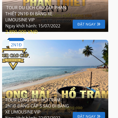
TOUR DU LỊCH CAO CẤP PHAN
THIẾT 2N1Đ ĐI BẰNG XE
LIMOUSINE VIP
ĐẶT NGAY
Ngay khởi hành:
15/07/2022
2.890.000 VNĐ
2N1Đ
TOUR LONG HẢI – HỒ TRÀM
2N1Đ ĐẲNG CẤP 5 SAO ĐI BẰNG
XE LIMOUSINE VIP
ĐẶT NGAY
Ngay khởi hành:
22/07/2022