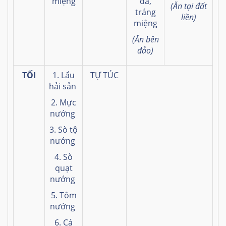
miệng
đá,
(Ăn tại đất
tráng
liền)
miệng
(Ăn bên
đảo)
TỐI
1. Lẩu
TỰ TÚC
hải sản
2. Mực
nướng
3. Sò tộ
nướng
4. Sò
quạt
nướng
5. Tôm
nướng
6. Cá