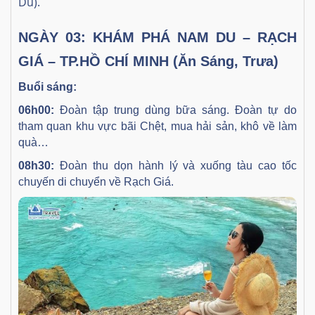
Du).
NGÀY 03: KHÁM PHÁ NAM DU – RẠCH
GIÁ – TP.HỒ CHÍ MINH (Ăn Sáng, Trưa)
Buổi sáng:
06h00:
Đoàn tập trung dùng bữa sáng. Đoàn tự do
tham quan khu vực bãi Chệt, mua hải sản, khô về làm
quà…
08h30:
Đoàn thu dọn hành lý và xuống tàu cao tốc
chuyến di chuyển về Rạch Giá.