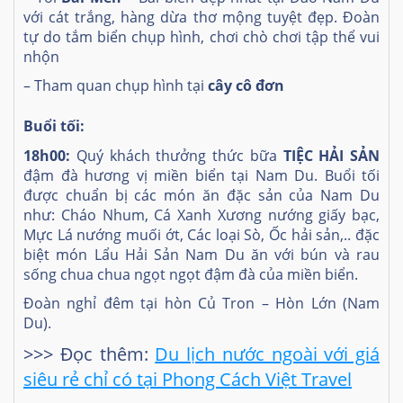
với cát trắng, hàng dừa thơ mộng tuyệt đẹp. Đoàn
tự do tắm biển chụp hình, chơi chò chơi tập thể vui
nhộn
– Tham quan chụp hình tại
cây cô đơn
Buổi tối:
18h00:
Quý khách thưởng thức bữa
TIỆC HẢI SẢN
đậm đà hương vị miền biển tại Nam Du. Buổi tối
được chuẩn bị các món ăn đặc sản của Nam Du
như: Cháo Nhum, Cá Xanh Xương nướng giấy bạc,
Mực Lá nướng muối ớt, Các loại Sò, Ốc hải sản,.. đặc
biệt món Lẩu Hải Sản Nam Du ăn với bún và rau
sống chua chua ngọt ngọt đậm đà của miền biển.
Đoàn nghỉ đêm tại hòn Củ Tron – Hòn Lớn (Nam
Du).
>>> Đọc thêm:
Du lịch
nước ngoài với giá
siêu rẻ chỉ có tại Phong Cách Việt Travel