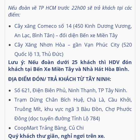
Nếu đoàn về TP HCM trước 22h00 sẽ trả khách tại các
điểm:
Cây xăng Comeco số 14 (450 Kinh Dương Vương,
An Lạc, Bình Tân) – đối diện Bến xe Miền Tây
Cây Xăng Nhơn Hòa – gần Vạn Phúc City (520
Quốc lộ 13, Thủ Đức)
L
ư
u
ý
: N
ế
u
đ
o
à
n d
ướ
i 25 khách thì HDV
đ
ó
n
kh
á
ch t
ạ
i B
ế
n Xe Mi
ề
n T
â
y và Nhà Hát Hòa Bình.
ĐỊA ĐIỂM ĐÓN/ TRẢ KHÁCH TỪ TÂY NINH:
Số 621, Điện Biên Phủ, Ninh Thạnh, TP Tây Ninh.
Trạm Dừng Chân Bích Huệ, Chà Là, Cầu Khởi,
Truông Mít, khu vực ngã 3 Bàu Đồn, Chợ Phước
Đông (dọc tuyến đường Tỉnh Lộ 784)
CoopMart Trảng Bàng, Củ Chi
Quý khách th
ư
giãn
, ngh
ỉ
ng
ơ
i tr
ê
n xe.