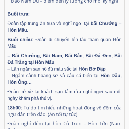
Đảo Nam Du – điểm đến lý tưởng cho mọi kỳ nghỉ
Buổi trưa:
Đoàn tập trung ăn trưa và nghỉ ngơi tại
bãi Chướng –
Hòn Mấu.
Buổi chiều:
Đoàn di
chuyển lên tàu tham quan Hòn
Mấu:
– Bãi Chướng, Bãi Nam, Bãi Bắc, Bãi Đá Đen, Bãi
Đá Trắng tại Hòn Mấu
– Lặn ngắm san hô đủ màu sắc tại
Hòn Bờ Đập
– Ngắm cảnh hoang sơ và câu cá biển tại
Hòn Dầu,
Hòn Ông…
Đoàn trở về lại khách sạn tắm rửa nghỉ ngơi sau một
ngày khám phá thú vị.
Tự do tìm hiểu những hoạt động về đêm của
18h00:
ngư dân trên đảo. (Ăn tối tự túc)
Đoàn nghỉ đêm tại hòn Củ Tron – Hòn Lớn (Nam