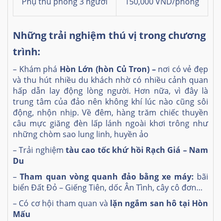
Phụ thu phòng 3 người
150,000 VND/phòng
Những trải nghiệm thú vị trong chương
trình:
– Khám phá
Hòn Lớn (hòn Củ Tron) –
nơi có vẻ đẹp
và thu hút nhiều du khách nhờ có nhiều cảnh quan
hấp dẫn lay động lòng người. Hơn nữa, vì đây là
trung tâm của đảo nên không khí lúc nào cũng sôi
động, nhộn nhịp. Về đêm, hàng trăm chiếc thuyền
câu mực giăng đèn lấp lánh ngoài khơi trông như
những chòm sao lung linh, huyền ảo
– Trải nghiệm
tàu cao tốc khứ hồi Rạch Giá – Nam
Du
–
Tham quan vòng quanh đảo bằng xe máy:
bãi
biển Đất Đỏ – Giếng Tiên, dốc Ân Tình, cây cô đơn…
– Có cơ hội tham quan và
lặn ngắm san hô tại Hòn
Mấu