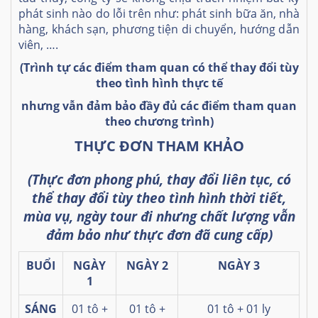
ph
á
t sinh n
à
o do l
ỗ
i tr
ê
n nh
ư
: ph
á
t sinh b
ữ
a
ă
n, nh
à
h
à
ng, kh
á
ch s
ạ
n, ph
ươ
ng ti
ệ
n di chuy
ể
n, h
ướ
ng d
ẫ
n
vi
ê
n,
…
.
(Trình t
ự
c
á
c
đ
i
ể
m tham quan c
ó
th
ể
thay
đổ
i t
ù
y
theo t
ì
nh h
ì
nh th
ự
c t
ế
nh
ư
ng v
ẫ
n
đả
m b
ả
o
đầ
y
đủ
các
đ
i
ể
m tham quan
theo ch
ươ
ng tr
ì
nh)
THỰC ĐƠN THAM KHẢO
(Thực đơn phong phú, thay đổi liên tục, có
thể thay đổi tùy theo tình hình thời tiết,
mùa vụ, ngày tour đi nhưng chất lượng vẫn
đảm bảo như thực đơn đã cung cấp)
BUỔI
NGÀY
NGÀY 2
NGÀY 3
1
SÁNG
01 tô +
01 tô +
01 tô + 01 ly