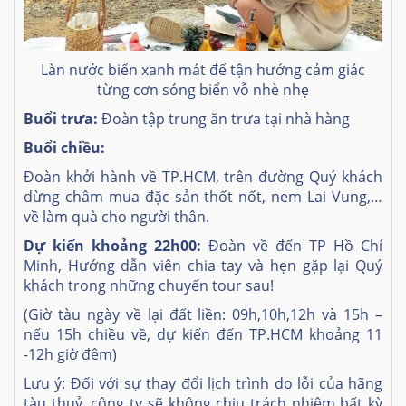
Làn nước biển xanh mát để tận hưởng cảm giác
từng cơn sóng biển vỗ nhè nhẹ
Buổi trưa:
Đoàn tập trung ăn trưa tại nhà hàng
Buổi chiều:
Đoàn khởi hành về TP.HCM, trên đường Quý khách
dừng châm mua đặc sản thốt nốt, nem Lai Vung,…
về làm quà cho người thân.
Dự kiến khoảng 22h00:
Đoàn về đến TP Hồ Chí
Minh, Hướng dẫn viên chia tay và hẹn gặp lại Quý
khách trong những chuyến tour sau!
(Giờ tàu ngày về lại đất liền: 09h,10h,12h và 15h –
nếu 15h chiều về, dự kiến đến TP.HCM khoảng 11
-12h giờ đêm)
L
ư
u
ý
:
Đố
i v
ớ
i s
ự
thay
đổ
i l
ị
ch tr
ì
nh do l
ỗ
i c
ủ
a h
ã
ng
t
à
u thu
ỷ
, công ty s
ẽ
kh
ô
ng ch
ị
u tr
á
ch nhi
ệ
m b
ấ
t k
ỳ