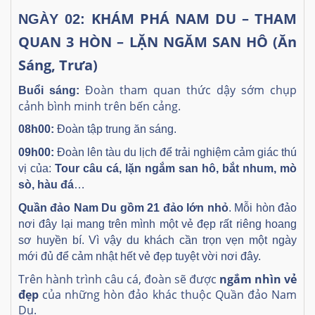
KHÁM PHÁ NAM DU – THAM
NGÀY 02:
QUAN 3 HÒN – LẶN NGĂM SAN HÔ (Ăn
Sáng, Trưa)
Đoàn tham quan thức dậy sớm chụp
Buổi sáng:
cảnh bình minh trên bến cảng.
08h00:
Đoàn tập trung ăn sáng.
09h00:
Đoàn lên tàu du lịch để trải nghiệm cảm giác thú
vị của:
Tour câu cá, lặn ngắm san hô, bắt nhum, mò
sò, hàu đá
…
Quần đảo Nam Du gồm 21 đảo lớn nhỏ
. Mỗi hòn đảo
nơi đây lại mang trên mình một vẻ đẹp rất riêng hoang
sơ huyền bí. Vì vậy du khách cần trọn vẹn một ngày
mới đủ để cảm nhật hết vẻ đẹp tuyệt vời nơi đây.
Trên hành trình câu cá, đoàn sẽ được
ngắm nhìn vẻ
đẹp
của những hòn đảo khác thuộc Quần đảo Nam
Du.