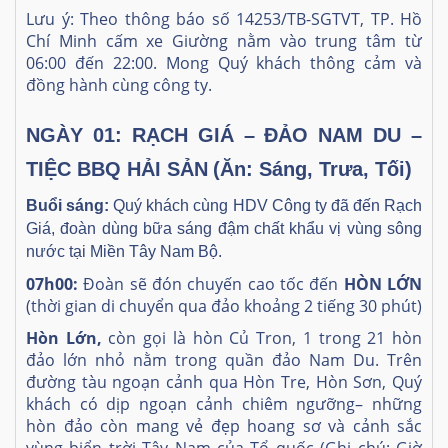
Lưu ý: Theo thông báo số 14253/TB-SGTVT, TP. Hồ
Chí Minh cấm xe Giường nằm vào trung tâm từ
06:00 đến 22:00. Mong Quý khách thông cảm và
đồng hành cùng công ty.
NGÀY 01: RẠCH GIÁ – ĐẢO NAM DU
–
TIỆC BBQ HẢI SẢN
(Ăn: Sáng, Trưa, Tối)
Buổi sáng:
Quý khách cùng HDV Công ty đã đến Rạch
Giá, đoàn dùng bữa sáng đậm chất khẩu vị vùng sông
nước tại Miền Tây Nam Bộ.
07h00:
Đoàn sẽ đón chuyến cao tốc đến
HÒN LỚN
(thời gian di chuyển qua đảo khoảng 2 tiếng 30 phút)
Hòn Lớn,
còn gọi là hòn Củ Tron, 1 trong 21 hòn
đảo lớn nhỏ nằm trong quần đảo Nam Du. Trên
đường tàu ngoạn cảnh qua Hòn Tre, Hòn Sơn, Quý
khách có dịp ngoạn cảnh chiêm ngưỡng– những
hòn đảo còn mang vẻ đẹp hoang sơ và cảnh sắc