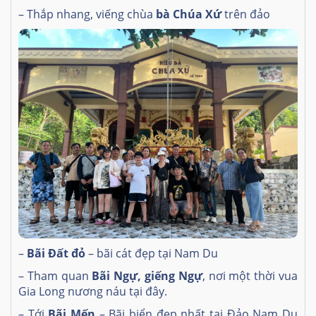
– Thắp nhang, viếng chùa
bà Chúa Xứ
trên đảo
–
Bãi Đất đỏ
– bãi cát đẹp tại Nam Du
– Tham quan
Bãi Ngự, giếng Ngự
, nơi một thời vua
Gia Long nương náu tại đây.
– Tới
Bãi Mến
– Bãi biển đẹp nhất tại Đảo Nam Du