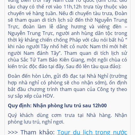
vùng biển trời Tây Nam của Tổ quốc
(Ghi chú: Giờ
tàu chạy có thể rơi vào 11h,12h trưa tùy thuộc vào
chuyến vé hàng tuần. Nếu đi chuyển tàu trưa, Đoàn
sẽ tham quan di tích lịch sử đến thờ Nguyễn Trung
Trực, đoàn làm lễ dâng hương và viếng đền –
Nguyễn Trung Trực, người anh hùng dân tộc trong
thời kỳ kháng chiến chống Pháp với câu nói bất hủ “
khi nào người Tây nhổ hết cỏ nước Nam thì mới hết
người Nam đánh Tây”. Tham quan di tích lịch sử
chùa Sắc Tứ Tam Bảo Kiên Giang, một ngôi chùa có
kiến trúc độc đáo tại đây. Sau đó lên tàu qua đảo):
Đoàn đến hòn Lớn, gửi đồ đạc tại Nhà Nghỉ
(trường
hợp nhà nghỉ có phòng sẽ cho nhận sớm)
, ổn định
bắt đầu chương trình tham quan của Công ty theo
sự sắp xếp của HDV.
Quy định: Nhận phòng lưu trú sau 12h00
Quý khách dùng cơm trưa tại Nhà hàng. Nhận
phòng lưu trú, nghỉ ngơi.
>>> Tham khảo:
Tour du lịch trong nước