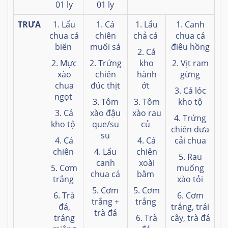
01 ly
01 ly
TRƯA
1. Lẩu
1. Cá
1. Lẩu
1. Canh
chua cá
chiên
chả cá
chua cá
biển
muối sả
điêu hồng
2. Cá
2. Mực
2. Trứng
kho
2. Vịt ram
xào
chiên
hành
gừng
chua
đúc thịt
ớt
3. Cá lóc
ngọt
3. Tôm
3. Tôm
kho tộ
3. Cá
xào đậu
xào rau
4. Trứng
kho tộ
que/su
củ
chiên dưa
su
4. Cá
4. Cá
cải chua
chiên
4. Lẩu
chiên
5. Rau
canh
xoài
5. Cơm
muống
chua cá
bằm
trắng
xào tỏi
5. Cơm
5. Cơm
6. Trà
6. Cơm
trắng +
trắng
đá,
trắng, trái
trà đá
tráng
6. Trà
cây, trà đá