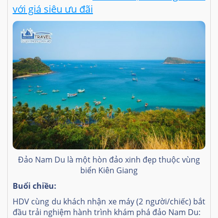
với giá siêu ưu đãi
Đảo Nam Du là một hòn đảo xinh đẹp thuộc vùng
biển Kiên Giang
Buổi chiều:
HDV cùng du khách nhận xe máy (2 người/chiếc) bắt
đầu trải nghiệm hành trình khám phá đảo Nam Du: