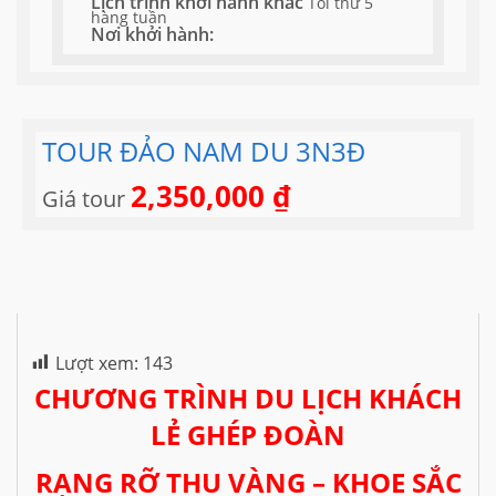
Lịch trình khởi hành khác
Tối thứ 5
hàng tuần
Nơi khởi hành:
TOUR ĐẢO NAM DU 3N3Đ
2,350,000
₫
Giá tour
Lượt xem:
143
CHƯƠNG TRÌNH DU LỊCH KHÁCH
LẺ GHÉP ĐOÀN
RẠNG RỠ THU VÀNG – KHOE SẮC