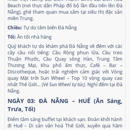
Beach (nơi thực dân Pháp đổ bộ lần đầu tiên lên Đà
Nẵng), ghé tham quan mua sắm tại siêu thị đặc sản
miền Trung.
Chiều:
Tự do tắm biển Đà Nẵng
Tối:
Ăn tối nhà hàng
Quý khách tự do khám phá Đà Nẵng về đêm với các
cây cầu nổi tiếng: Cầu Rồng phun lửa, Cầu treo
Thuận Phước, Cầu Quay sông Hàn, Trung Tâm
Thương Mại, Khu phố ẩm thực, Café – Bar –
Discotheque, hoặc trải nghiệm cảm giác với Vòng
quay Mặt trời Sun Wheel – Top 10 vòng quay cao
nhất Thế Giới…
(Vé Sun Wheel tự túc)
. Nghỉ đêm tại Đà
Nẵng.
NGÀY 03: ĐÀ NẴNG – HUẾ (Ăn Sáng,
Trưa, Tối)
Điểm tâm sáng buffet tại khách sạn. Đoàn khởi hành
đi Huế – Di sản văn hoá Thế Giới, xuyên qua hầm