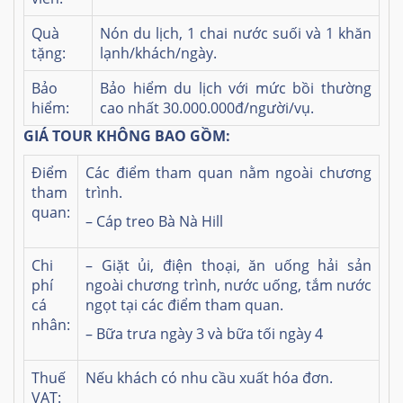
Quà
Nón du lịch, 1 chai nước suối và 1 khăn
tặng:
lạnh/khách/ngày.
Bảo
Bảo hiểm du lịch với mức bồi thường
hiểm:
cao nhất 30.000.000đ/người/vụ.
GIÁ TOUR KHÔNG BAO GỒM:
Điểm
Các điểm tham quan nằm ngoài chương
tham
trình.
quan:
– Cáp treo Bà Nà Hill
Chi
– Giặt ủi, điện thoại, ăn uống hải sản
phí
ngoài chương trình, nước uống, tắm nước
cá
ngọt tại các điểm tham quan.
nhân:
– Bữa trưa ngày 3 và bữa tối ngày 4
Thuế
Nếu khách có nhu cầu xuất hóa đơn.
VAT: