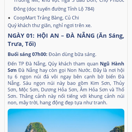
Truông Mít, khu vực ngã 3 Bàu Đồn, Chợ Phước
Đông (dọc tuyến đường Tỉnh Lộ 784)
CoopMart Trảng Bàng, Củ Chi
Quý khách thư giãn, nghỉ ngơi trên xe.
NGÀY 01: HỘI AN – ĐÀ NẴNG (Ăn Sáng,
Trưa, Tối)
Buổi sáng 07h00:
Đoàn dùng bữa sáng.
Đến TP Đà Nẵng, Qúy khách tham quan
Ngũ Hành
Sơn
Đà Nẵng hay còn gọi Non Nước. Đây là nơi hội
tụ 6 ngọn núi đá vôi ngay bên cạnh bờ biển Đà
Nẵng. Sáu ngọn núi này bao gồm Kim Sơn, Thủy
Sơn, Mộc Sơn, Dương Hỏa Sơn, Âm Hỏa Sơn và Thổ
Sơn. Thắng cảnh này nổi tiếng với khung cảnh núi
non, mây trời, hang động đẹp tựa như tranh.