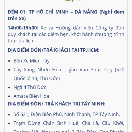
ĐÊM 01: TP HỒ CHÍ MINH – ĐÀ NẴNG (Nghỉ đêm
trên xe)
14h00-15h00:
Xe và Hướng dẫn viên Công ty đón
quý khách tại các điểm hẹn, khởi hành chương trình
tour du lịch.
ĐỊA ĐIỂM ĐÓN/TRẢ KHÁCH TẠI TP.HCM:
Bến Xe Miền Tây
Cây Xăng Nhơn Hòa – gần Vạn Phúc City (520
Quốc lộ 13, Thủ Đức)
Ngã 4 Thủ Đức
Amata Biên Hòa
ĐỊA ĐIỂM ĐÓN/ TRẢ KHÁCH TẠI TÂY NINH:
Số 621, Điện Biên Phủ, Ninh Thạnh, TP Tây Ninh.
Trạm Dừng Chân Bích Huệ, Chà Là, Cầu Khởi,