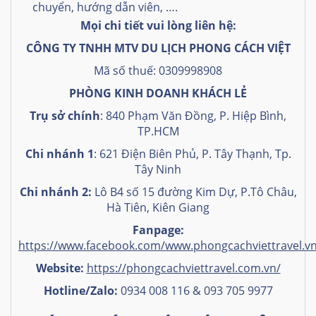
chuyển, hướng dẫn viên, ….
Mọi chi tiết vui lòng liên hệ:
CÔNG TY TNHH MTV DU LỊCH PHONG CÁCH VIỆT
Mã số thuế: 0309998908
PHÒNG KINH DOANH KHÁCH LẺ
Trụ sở chính
: 840 Phạm Văn Đồng, P. Hiệp Bình,
TP.HCM
Chi nhánh 1
: 621 Điện Biên Phủ, P. Tây Thạnh, Tp.
Tây Ninh
Chi nhánh 2:
Lô B4 số 15 đường Kim Dự, P.Tô Châu,
Hà Tiên, Kiên Giang
Fanpage:
https://www.facebook.com/www.phongcachviettravel.v
Website:
https://phongcachviettravel.com.vn/
Hotline/Zalo:
0934 008 116 & 093 705 9977