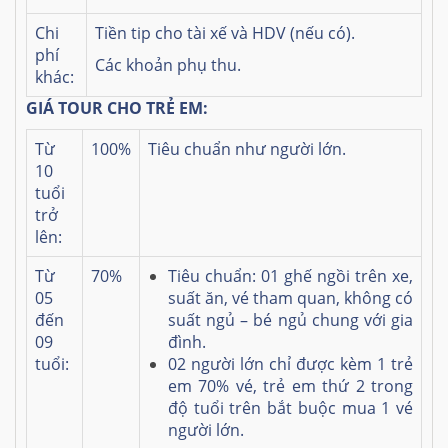
Chi
Tiền tip cho tài xế và HDV (nếu có).
phí
Các khoản phụ thu.
khác:
GIÁ TOUR CHO TRẺ EM:
Từ
100%
Tiêu chuẩn như người lớn.
10
tuổi
trở
lên:
Từ
70%
Tiêu chuẩn: 01 ghế ngồi trên xe,
05
suất ăn, vé tham quan, không có
đến
suất ngủ – bé ngủ chung với gia
09
đình.
tuổi:
02 người lớn chỉ được kèm 1 trẻ
em 70% vé, trẻ em thứ 2 trong
độ tuổi trên bắt buộc mua 1 vé
người lớn.