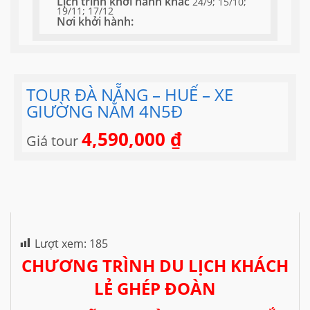
Lịch trình khởi hành khác
24/9; 15/10;
19/11; 17/12
Nơi khởi hành:
TOUR ĐÀ NẴNG – HUẾ – XE
GIƯỜNG NẰM 4N5Đ
4,590,000
₫
Giá tour
Lượt xem:
185
CHƯƠNG TRÌNH DU LỊCH KHÁCH
LẺ GHÉP ĐOÀN