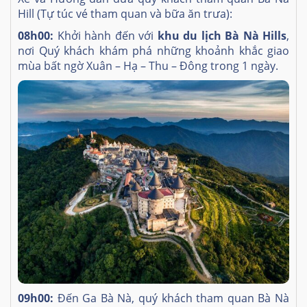
Hill (Tự túc vé tham quan và bữa ăn trưa):
08h00:
Khởi hành đến với
khu du lịch Bà Nà Hills
,
nơi Quý khách khám phá những khoảnh khắc giao
mùa bất ngờ Xuân – Hạ – Thu – Đông trong 1 ngày.
09h00:
Đến Ga Bà Nà, quý khách tham quan Bà Nà