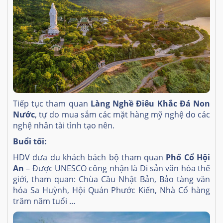
Tiếp tục tham quan
Làng Nghề Điêu Khắc Đá Non
Nước
, tự do mua sắm các mặt hàng mỹ nghệ do các
nghệ nhân tài tình tạo nên.
Buổi tối:
HDV đưa du khách bách bộ tham quan
Phố Cổ Hội
An
– Được UNESCO công nhận là Di sản văn hóa thế
giới, tham quan: Chùa Cầu Nhật Bản, Bảo tàng văn
hóa Sa Huỳnh, Hội Quán Phước Kiến, Nhà Cổ hàng
trăm năm tuổi …