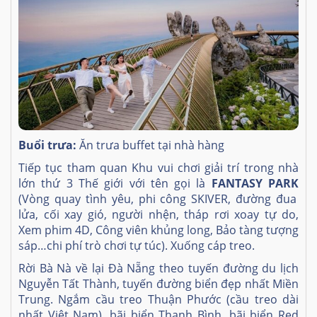
Buổi trưa:
Ăn trưa buffet tại nhà hàng
Tiếp tục tham quan Khu vui chơi giải trí trong nhà
lớn thứ 3 Thế giới với tên gọi là
FANTASY PARK
(Vòng quay tình yêu, phi công SKIVER, đường đua
lửa, cối xay gió, người nhện, tháp rơi xoay tự do,
Xem phim 4D, Công viên khủng long, Bảo tàng tượng
sáp…chi phí trò chơi tự túc). Xuống cáp treo.
Rời Bà Nà về lại Đà Nẵng theo tuyến đường du lịch
Nguyễn Tất Thành, tuyến đường biển đẹp nhất Miền
Trung. Ngắm cầu treo Thuận Phước (cầu treo dài
nhất Việt Nam), bãi biển Thanh Bình, bãi biển Red