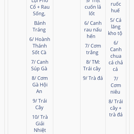
Lụi Phố
5/ Thịt
ruốc
Cổ + Rau
cuốn lá
huế
Sống,
lốt
5/ Cá
Bánh
6/ Canh
lăng
Tráng
rau nấu
kho tộ
hến
6/ Hoành
6/
Thánh
7/ Cơm
Canh
Sốt Cà
trắng
chua
7/ Canh
8/ TM:
cá chả
Súp Gà
Trái cây
cá
8/ Cơm
9/ Trà đá
7/
Gà Hội
Cơm
An
niêu
9/ Trái
8/ Trái
Cây
cây +
trà đá
10/ Trà
Giải
Nhiệt