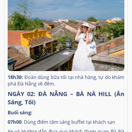
18h30:
Đoàn dùng bữa tối tại nhà hàng, tự do khám
phá Đà Nẵng về đêm.
NGÀY 02: ĐÀ NẴNG – BÀ NÀ HILL (Ăn
Sáng, Tối)
Buổi sáng:
07h00
: Dùng điểm tâm sáng buffet tại khách sạn
Xe và Hướng dẫn đưa quý khách tham quan Bà Nà