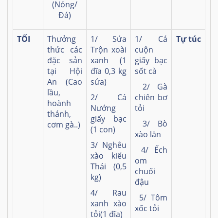
(Nóng/
Đá)
TỐI
Thưởng
1/ Sứa
1/ Cá
Tự túc
thức các
Trộn xoài
cuộn
đặc sản
xanh (1
giấy bạc
tại Hội
đĩa 0,3 kg
sốt cà
An (Cao
sứa)
2/ Gà
lầu,
2/ Cá
chiên bơ
hoành
Nướng
tỏi
thánh,
giấy bạc
3/ Bò
cơm gà..)
(1 con)
xào lăn
3/ Nghêu
4/ Ếch
xào kiểu
om
Thái (0,5
chuối
kg)
đậu
4/ Rau
5/ Tôm
xanh xào
xốc tỏi
tỏi(1 đĩa)