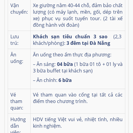
Vận
Xe giường nằm 40-44 chỗ, đảm bảo chất
chuyển:
lượng (có máy lạnh, mền, gối, dép trên
xe) phục vụ suốt tuyến tour. (2 tài xế
đồng hành với đoàn)
Lưu
Khách sạn tiêu chuẩn 3 sao
(2,3
trú:
khách/phòng):
3 đêm tại Đà Nẵng
Ăn
Ăn uống theo ẩm thực địa phương:
uống:
– Ăn sáng:
04 bữa
(1 bữa 01 tô + 01 ly và
3 bữa buffet tại khách sạn)
– Ăn chính:
6 bữa
Vé
Vé tham quan vào cổng tại tất cả các
tham
điểm theo chương trình.
quan:
Hướng
HDV tiếng Việt vui vẻ, nhiệt tình, nhiều
dẫn
kinh nghiệm.
viên: