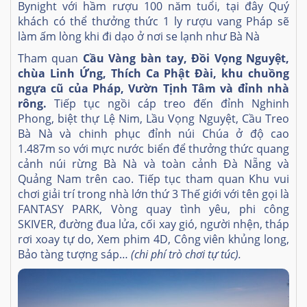
Bynight với hầm rượu 100 năm tuổi, tại đây Quý
khách có thể thưởng thức 1 ly rượu vang Pháp sẽ
làm ấm lòng khi đi dạo ở nơi se lạnh như Bà Nà
Tham quan
Cầu Vàng bàn tay, Đồi Vọng Nguyệt,
chùa Linh Ứng, Thích Ca Phật Đài, khu chuồng
ngựa cũ của Pháp, Vườn Tịnh Tâm và đỉnh nhà
rông.
Tiếp tục ngồi cáp treo đến đỉnh Nghinh
Phong, biệt thự Lệ Nim, Lầu Vọng Nguyệt, Cầu Treo
Bà Nà và chinh phục đỉnh núi Chúa ở độ cao
1.487m so với mực nước biển để thưởng thức quang
cảnh núi rừng Bà Nà và toàn cảnh Đà Nẵng và
Quảng Nam trên cao. Tiếp tục tham quan Khu vui
chơi giải trí trong nhà lớn thứ 3 Thế giới với tên gọi là
FANTASY PARK, Vòng quay tình yêu, phi công
SKIVER, đường đua lửa, cối xay gió, người nhện, tháp
rơi xoay tự do, Xem phim 4D, Công viên khủng long,
Bảo tàng tượng sáp…
(chi phí trò chơi tự túc).