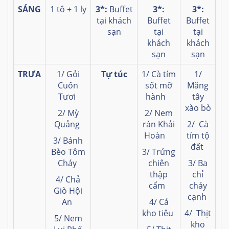
SÁNG
1 tô + 1 ly
3*:
Buffet
3*:
3*:
tại khách
Buffet
Buffet
sạn
tại
tại
khách
khách
sạn
sạn
TRƯA
1/ Gỏi
Tự túc
1/ Cà tím
1/
Cuốn
sốt mỡ
Măng
Tươi
hành
tây
xào bò
2/ Mỳ
2/ Nem
Quảng
rán Khải
2/ Cà
Hoàn
tím tộ
3/ Bánh
đất
Bèo Tôm
3/ Trứng
Cháy
chiên
3/ Ba
thập
chỉ
4/ Chả
cẩm
cháy
Giò Hội
cạnh
An
4/ Cá
kho tiêu
4/ Thịt
5/ Nem
kho