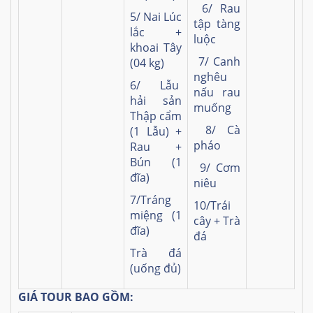
6/ Rau
5/ Nai Lúc
tập tàng
lắc +
luộc
khoai Tây
7/ Canh
(04 kg)
nghêu
6/ Lẫu
nấu rau
hải sản
muống
Thập cẩm
8/ Cà
(1 Lẫu) +
pháo
Rau +
Bún (1
9/ Cơm
đĩa)
niêu
7/Tráng
10/Trái
miệng (1
cây + Trà
đĩa)
đá
Trà đá
(uống đủ)
GIÁ TOUR BAO GỒM: