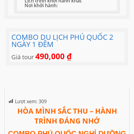
Lịch trình khởi hành khác
Nơi khởi hành:
COMBO DU LỊCH PHÚ QUỐC 2
NGÀY 1 ĐÊM
490,000
₫
Giá tour
Lượt xem:
309
HÒA MÌNH SẮC THU – HÀNH
TRÌNH ĐÁNG NHỚ
COMBO PHÚ QUỐC NGHỈ DƯỠNG