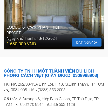
COMBO K-TOWN PHAN THIẾT
RESORT
Ngay khởi hành:
13/12/2024
ĐẶT NGAY
1.650.000 VNĐ
CÔNG TY TNHH MỘT THÀNH VIÊN DU LỊCH
PHONG CÁCH VIỆT (GIẤY ĐKKD: 0309998908)
Trụ sở:
292/33/15A Bình Lợi, P. 13, Q.Bình Thạnh, TP HCM
0934 008 116
(0283) 553 2095
- 📞
-
CN1:
8/1A Đường 26, Hiệp Bình Chánh, TP Thủ Đức, TP
0932 70 9911
(0283) 553 1128
HCM - 📞
-