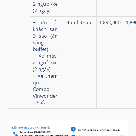
2 người/xe
(2 ngày)
− Lưu trú:
Hotel 3 sao
1,890,000
1,89
khách sạn
3 sao (ăn
sáng
buffet)
− Xe máy:
2 người/xe
(2 ngày)
− Vé tham
quan
Combo
Vinwonder
+ Safari