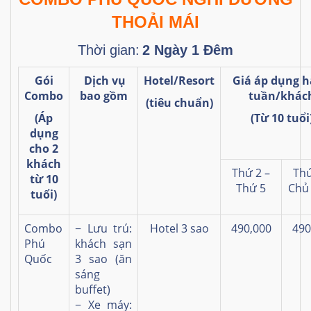
THOẢI MÁI
Thời gian:
2 Ngày 1 Đêm
Gói
Dịch vụ
Hotel/Resort
Giá áp dụng 
Combo
bao gồm
tuần/khác
(tiêu chuẩn)
(Áp
(Từ 10 tuổi
dụng
cho 2
khách
Thứ 2 –
Thứ
từ 10
Thứ 5
Chủ
tuổi)
Combo
− Lưu trú:
Hotel 3 sao
490,000
490
Phú
khách sạn
Quốc
3 sao (ăn
sáng
buffet)
− Xe máy: