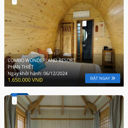
-
COMBO WONDERLAND RESORT
PHAN THIẾT
Ngay khởi hành:
06/12/2024
ĐẶT NGAY
1.650.000 VNĐ
-