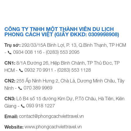
HỒ CHÍ MINH – KDL SƠN TIÊN – ĐỒNG NAI 6h00 Sáng: Xe
và HDV Công ty Du lịch […]
CÔNG TY TNHH MỘT THÀNH VIÊN DU LỊCH
PHONG CÁCH VIỆT (GIẤY ĐKKD: 0309998908)
Trụ sở:
292/33/15A Bình Lợi, P. 13, Q.Bình Thạnh, TP HCM
0934 008 116
(0283) 553 2095
- 📞
-
CN1:
8/1A Đường 26, Hiệp Bình Chánh, TP Thủ Đức, TP
0932 70 9911
(0283) 553 1128
HCM - 📞
-
CN2:
255 Ấp Ninh Hưng 2, Chà Là, Dương Minh Châu, Tây
070 389 9969
Ninh - 📞
CN3:
Lô B4 số 15 đường Kim Dự, P.Tô Châu, Hà Tiên, Kiên
093 918 1227
Giang - 📞
contact@phongcachviettravel.vn
Email:
www.phongcachviettravel.vn
Website: