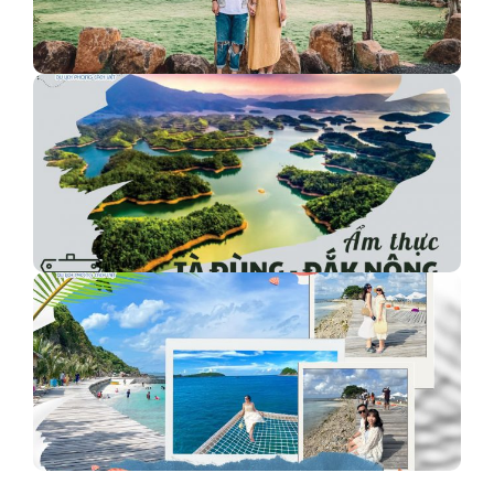
Check-in bảo tàng cafe Buôn Mê Thuột
Đến Tà Đùng - Đắk Nông ăn gì?
Hòn Hai Bờ Đập Nam Du Với Diện Mạo Mới