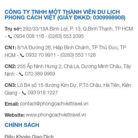
CÔNG TY TNHH MỘT THÀNH VIÊN DU LỊCH
PHONG CÁCH VIỆT (GIẤY ĐKKD: 0309998908)
Trụ sở:
292/33/15A Bình Lợi, P. 13, Q.Bình Thạnh, TP HCM
0934 008 116
(0283) 553 2095
- 📞
-
CN1:
8/1A Đường 26, Hiệp Bình Chánh, TP Thủ Đức, TP
0932 70 9911
(0283) 553 1128
HCM - 📞
-
CN2:
255 Ấp Ninh Hưng 2, Chà Là, Dương Minh Châu, Tây
070 389 9969
Ninh - 📞
CN3:
Lô B4 số 15 đường Kim Dự, P.Tô Châu, Hà Tiên, Kiên
093 918 1227
Giang - 📞
contact@phongcachviettravel.vn
Email:
www.phongcachviettravel.vn
Website:
CHÍNH SÁCH
Điều Khoản Giao Dịch