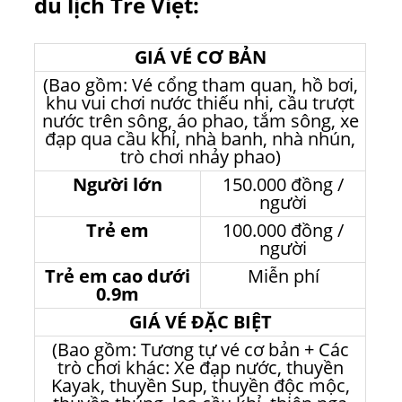
du lịch Tre Việt:
GIÁ VÉ CƠ BẢN
(Bao gồm: Vé cổng tham quan, hồ bơi,
khu vui chơi nước thiếu nhi, cầu trượt
nước trên sông, áo phao, tắm sông, xe
đạp qua cầu khỉ, nhà banh, nhà nhún,
trò chơi nhảy phao)
Người lớn
150.000 đồng /
người
Trẻ em
100.000 đồng /
người
Trẻ em cao dưới
Miễn phí
0.9m
GIÁ VÉ ĐẶC BIỆT
(Bao gồm: Tương tự vé cơ bản + Các
trò chơi khác: Xe đạp nước, thuyền
Kayak, thuyền Sup, thuyền độc mộc,