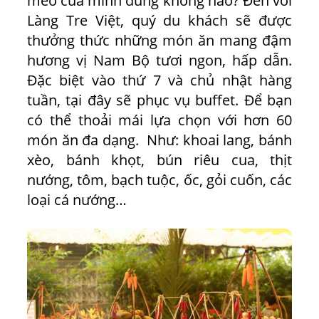
meo của mình đúng không nào? Đến với
Làng Tre Việt, quý du khách sẽ được
thưởng thức những món ăn mang đậm
hương vị Nam Bộ tươi ngon, hấp dẫn.
Đặc biệt vào thứ 7 và chủ nhật hàng
tuần, tại đây sẽ phục vụ buffet. Để bạn
có thể thoải mái lựa chọn với hơn 60
món ăn đa dạng. Như: khoai lang, bánh
xèo, bánh khọt, bún riêu cua, thịt
nướng, tôm, bạch tuộc, ốc, gỏi cuốn, các
loại cá nướng…