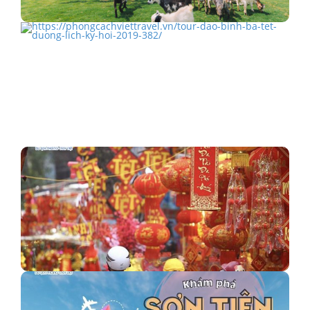
Khám phá Mongo Land Đà Lạt
TOUR ĐẢO BÌNH BA TẾT DƯƠNG LỊCH KỶ HỢI 2019
Gợi ý du lịch Tết 2023 rộn ràng đón Xuân Quý…