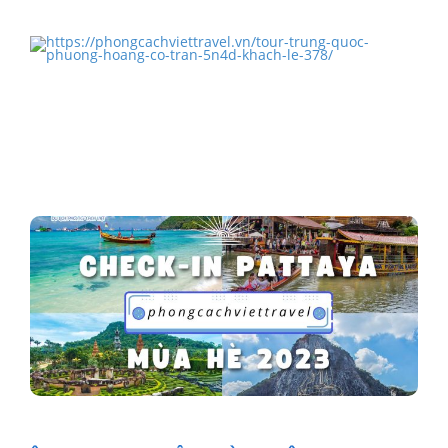
TOUR NHA TRANG 3N3Đ
TOUR TRUNG QUỐC PHƯỢNG HOÀNG CỔ TRẤN
5N4Đ KHÁCH LẺ
Mùa Hè Tại Pattaya Thái Lan Vui Hết Nấc