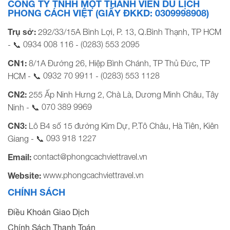
CÔNG TY TNHH MỘT THÀNH VIÊN DU LỊCH
PHONG CÁCH VIỆT (GIẤY ĐKKD: 0309998908)
Trụ sở:
292/33/15A Bình Lợi, P. 13, Q.Bình Thạnh, TP HCM
0934 008 116
(0283) 553 2095
- 📞
-
CN1:
8/1A Đường 26, Hiệp Bình Chánh, TP Thủ Đức, TP
0932 70 9911
(0283) 553 1128
HCM - 📞
-
CN2:
255 Ấp Ninh Hưng 2, Chà Là, Dương Minh Châu, Tây
070 389 9969
Ninh - 📞
CN3:
Lô B4 số 15 đường Kim Dự, P.Tô Châu, Hà Tiên, Kiên
093 918 1227
Giang - 📞
contact@phongcachviettravel.vn
Email:
www.phongcachviettravel.vn
Website:
CHÍNH SÁCH
Điều Khoản Giao Dịch
Chính Sách Thanh Toán