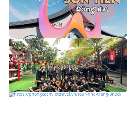
Khu du lịch Sơn Tiên - điểm vui chơi quy mô…
RiO Greenpark - Khu sinh thái như "một Miền Tây thu…