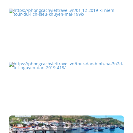
TOUR ĐỒNG THÁP LÀNG HOA SADEC TẾT NGUYÊN
ĐÁN 2019
01/12/2019 – KỈ NIỆM TOUR DU LỊCH SIÊU KHUYẾN
MÃI 199K
TOUR ĐẢO BÌNH BA 3N2Đ TẾT NGUYÊN ĐÁN 2019