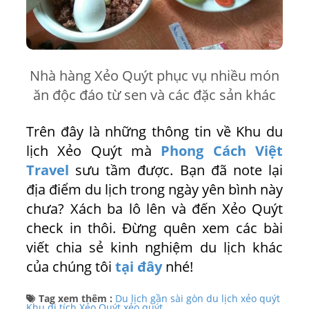
Nhà hàng Xẻo Quýt phục vụ nhiều món
ăn độc đáo từ sen và các đặc sản khác
Trên đây là những thông tin về Khu du
lịch Xẻo Quýt mà
Phong Cách Việt
Travel
sưu tầm được. Bạn đã note lại
địa điểm du lịch trong ngày yên bình này
chưa? Xách ba lô lên và đến Xẻo Quýt
check in thôi. Đừng quên xem các bài
viết chia sẻ kinh nghiệm du lịch khác
của chúng tôi
tại đây
nhé!
Tag xem thêm :
Du lịch gần sài gòn
du lịch xẻo quýt
Khu di tích Xẻo Quýt
xẻo quýt