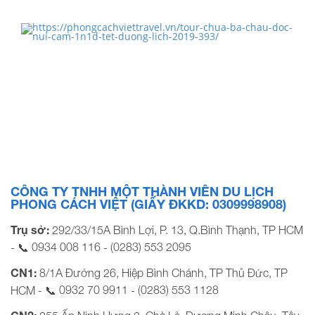
TOUR HÀ TIÊN PHÚ QUỐC 3N3Đ TẾT NGUYÊN ĐÁN
KỶ HỢP…
TOUR CHÙA BÀ CHÂU ĐỐC NÚI CẤM 1N1Đ TẾT
DƯƠNG LỊCH…
CÔNG TY TNHH MỘT THÀNH VIÊN DU LỊCH
PHONG CÁCH VIỆT (GIẤY ĐKKD: 0309998908)
Trụ sở:
292/33/15A Bình Lợi, P. 13, Q.Bình Thạnh, TP HCM
0934 008 116
(0283) 553 2095
- 📞
-
CN1:
8/1A Đường 26, Hiệp Bình Chánh, TP Thủ Đức, TP
0932 70 9911
(0283) 553 1128
HCM - 📞
-