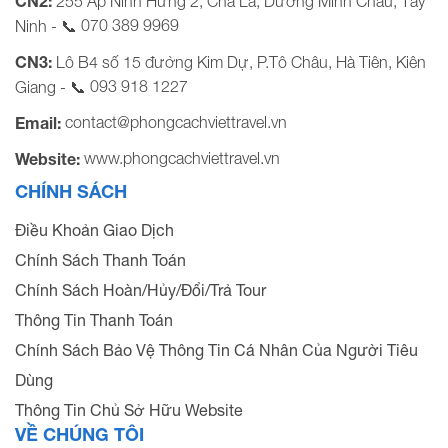
CN2:
255 Ấp Ninh Hưng 2, Chà Là, Dương Minh Châu, Tây
070 389 9969
Ninh - 📞
CN3:
Lô B4 số 15 đường Kim Dự, P.Tô Châu, Hà Tiên, Kiên
093 918 1227
Giang - 📞
contact@phongcachviettravel.vn
Email:
www.phongcachviettravel.vn
Website:
CHÍNH SÁCH
Điều Khoản Giao Dịch
Chính Sách Thanh Toán
Chính Sách Hoàn/Hủy/Đổi/Trả Tour
Thông Tin Thanh Toán
Chính Sách Bảo Vệ Thông Tin Cá Nhân Của Người Tiêu
Dùng
Thông Tin Chủ Sở Hữu Website
VỀ CHÚNG TÔI