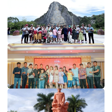
KỈ NIỆM THÁI LAN (24 - 28/08/2019) - Team My Anh…
Ảnh lưu niệm về đoàn Thái Lan 5N4Đ (18/6/2022)
Kỉ Niệm Đoàn 80 PAX - Địa Ốc Nhà Xinh SG…