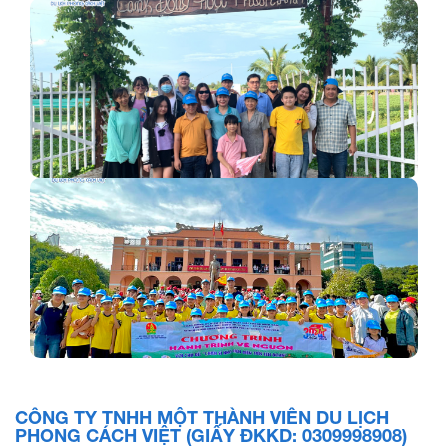
Hành trình khám phá Đà Lạt ngày 20-22/11/2020
Trường Mầm Non…
Cùng gia đình nghỉ dưỡng ở Châu Đốc - Nam Du
Đoàn 45 khách Trường Tiểu Học Thạnh An – du lịch…
CÔNG TY TNHH MỘT THÀNH VIÊN DU LỊCH
PHONG CÁCH VIỆT (GIẤY ĐKKD: 0309998908)