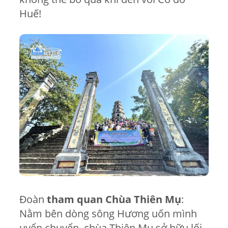
Huế!
Đoàn
tham quan Chùa Thiên Mụ
:
Nằm bên dòng sông Hương uốn mình
uyển chuyển, chùa Thiên Mụ sở hữu lối