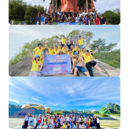
Hành trình khám phá Phan Thiết của Trường cấp III
Chu…
KỶ NIỆM ĐOÀN CTY CP XD & KD ĐỊA ỐC AN…