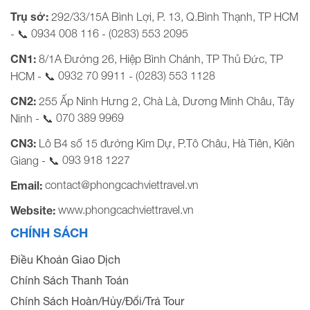
Trụ sở:
292/33/15A Bình Lợi, P. 13, Q.Bình Thạnh, TP HCM
0934 008 116
(0283) 553 2095
- 📞
-
CN1:
8/1A Đường 26, Hiệp Bình Chánh, TP Thủ Đức, TP
0932 70 9911
(0283) 553 1128
HCM - 📞
-
CN2:
255 Ấp Ninh Hưng 2, Chà Là, Dương Minh Châu, Tây
070 389 9969
Ninh - 📞
CN3:
Lô B4 số 15 đường Kim Dự, P.Tô Châu, Hà Tiên, Kiên
093 918 1227
Giang - 📞
contact@phongcachviettravel.vn
Email:
www.phongcachviettravel.vn
Website:
CHÍNH SÁCH
Điều Khoản Giao Dịch
Chính Sách Thanh Toán
Chính Sách Hoàn/Hủy/Đổi/Trả Tour