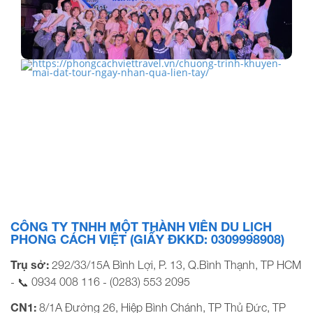
Kỉ Niệm Famtrip 2022 - Phong Cách Việt Travel tại Hà…
CHƯƠNG TRÌNH KHUYẾN MÃI - ĐẶT TOUR NGAY,
NHẬN QUÀ LIỀN…
CÔNG TY TNHH MỘT THÀNH VIÊN DU LỊCH
PHONG CÁCH VIỆT (GIẤY ĐKKD: 0309998908)
Trụ sở:
292/33/15A Bình Lợi, P. 13, Q.Bình Thạnh, TP HCM
0934 008 116
(0283) 553 2095
- 📞
-
CN1:
8/1A Đường 26, Hiệp Bình Chánh, TP Thủ Đức, TP