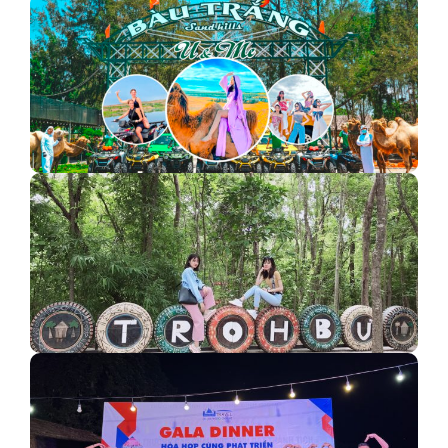
Tour Trung Quốc Hot Nhất | Tour Cổ Trấn, Vân Nam,…
Check-in khu du lịch Bàu Trắng U&Me
Đăk Lăk có một KDL Troh Bư khác biệt đến thế