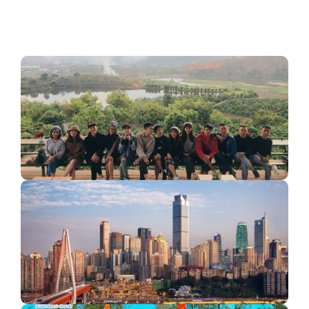
Những ưu đãi cực hấp dẫn khi đăng kí Tour Tết…
Cafe Mê Linh view 360 độ đẹp nhất Đà Lạt